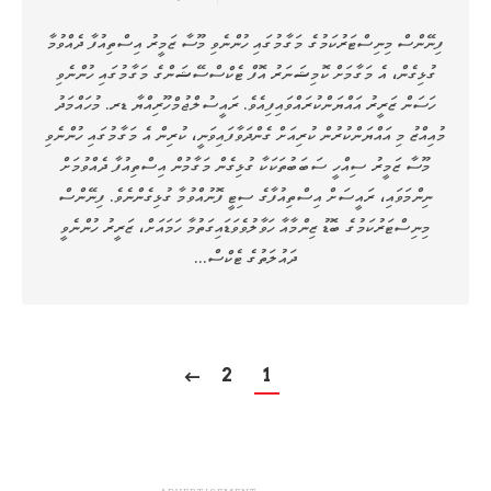
ފިނޭންސް މިނިސްޓަރުކަމުގެ މަގާމުގައި ހުންނެވި މޫސާ ޒަމީރު އިސްތިއުފާ ދެއްވުމާ
ގުޅިގެން، އެ މަގާމަށް ކޮމިޝަނަރު އޮފް ޓެކްސްސޭޝަންގެ މަގާމުގައި ހުންނެވި
ހަސަން ޒަރީރު އައްޔަންކުރައްވައިފިއެވެ. ރައީސުލްޖުމްހޫރިއްޔާ ޑރ. މުހައްމަދު
މުއިއްޒު މި އައްޔަންކުރުން ކުރިއަށް ގެންދަވާފައިވަނީ، ކުރިން އެ މަގާމުގައި ހުންނެވި
މޫސާ ޒަމީރު ސިއްހީ ސަބަބުތަކަކާ ގުޅިގެން މަގާމުން އިސްތިއުފާ ދެއްވުމަށް
ނިންމަވައި، ރައީސަށް އިސްތިއުފާގެ ސިޓީ ފޮނުއްވުމާ ގުޅިގެންނެވެ. ފިނޭންސް
މިނިސްޓަރުކަމުގެ ބޮޑު ޒިންމާއާ ހަވާލުވެވަޑައިގަތުމާ ހަމައަށް، ޒަރީރު ހުންނެވީ
ދައުލަތުގެ ޓެކްސް…
2
1