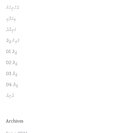
އެހެނިހެން
ވިޔަފާރި
މަރިޔާދު
މެއިން ފީޗާ
ފީޗާ 01
ފީޗާ 02
ފީޗާ 03
ފީޗާ 04
ދުނިޔެ
Archives