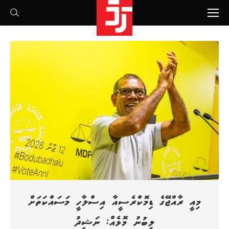
Search:
މިއީ ރާއްޖޭގެ ޑިމޮކްރެސީއާ އިސްލާހީ މަސައްކަތަށް
ލިބުނު މޮޅެއް: ނަޝީދު