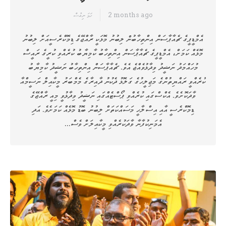
2 months ago
ހަމަ ނިއުސް
އެމްޑީޕީގެ ޗެއާޕާސަން އިންތިހާބުން ލިބުނު މޮޅަކީ ރާއްޖޭގެ ޑިމޮކްރެސީއަށް ލިބުނު
މޮޅެއް ކަމަށް، އެމްޑީޕީގެ ޗެއާޕާސަން އިންތިހާބު ކާމިޔާބު ކުރެއްވި ކުރީގެ ރައީސް
މުހައްމަދު ނަޝީދު ވިދާޅުވެއްޖެ އެވެ. ޗެއާޕާސަން އިންތިހާބު ނަޝީދު ކާމިޔާބު
ކުރެއްވީ ރައްޔިތުންގެ މަޖިލީހުގެ ގަލޮޅު ދެކުނު ދާއިރާގެ މެމްބަރު މީކާއިލް ނަސީމްއާ
ވާދަކޮށެވެ. އެކްސްގައި ކުރެއްވި ޕޯސްޓެއްގައި ނަޝީދު ވިދާޅުވީ މިއީ ރާއްޖޭގެ
ޑިމޮކްރެސީ އާއި އިސްލާހީ މަސައްކަތަށް ލިބުނު ބޮޑު މޮޅެއް ކަމަށެވެ. އަދި
އެމަނިކުފާނާ ވާދަކުރެއްވި މީކާއިލަށް ވެސް…