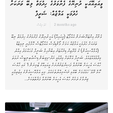
ވީއައިއޭއަކީ ދުނިޔޭގެ ފެންވަރުގެ ހިދުމަތް ލިބޭ ތަނަކަށް
ހެދުމަކީ އަމާޒެއް: ޝަރީފް
2 months ago
ހަމަ ނިއުސް
ވެލާނާ އިންޓަނޭޝަނަލް އެއާޕޯޓު (ވީއައިއޭ) އަކީ ދުނިޔޭގެ ފެންވަރުގެ ހިދުމަތް ލިބޭ
ތަނަކަށް ހެދުމަކީ އަމާޒެއް ކަމަށް މޯލްޑިވްސް އެއާޕޯޓްސް ކޮމްޕެނީ ލިމިޓެޑް
(އެމްއޭސީއެލް) ގެ މެނޭޖިން ޑިރެކްޓަރު އިބްރާހިމް ޝަރީފް މުހައްމަދު އިއްޔެ
ވިދާޅުވެއްޖެއެވެ. ޝަރީފް އެގޮތަށް ވިދާޅުވީ ނަން-ވިޒިބަލް ޑިސްއެބިލިޓީސް ނުވަތަ
ހާއްސަ އެހީއަށް ބޭނުންވާ ފަސިންޖަރުންނަށް ވީއައިއޭގެ ޓާމިނަލް 1 ގައި ޚާއްސަ
'ކާމް ރޫމް' ހުޅުވުމަށް ބޭއްވި ރަސްމިއްޔާތުގައެވެ. މިއީ އެމްއޭސީއެލްގެ އިޖުތިމާއީ
ޒިންމާގެ ދަށުން ހާއްސަ އެހީއަށް ބޭނުންވާ ފަރާތްތަކަށް…