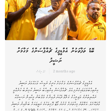
ބޮޑު ތަފާތަކުން އެމްޑީޕީގެ ޗެއާޕާސަންގެ މަގާމަށް
ނަޝީދު
2 months ago
ހަމަ ނިއުސް
އެމްޑީޕީގެ ޗެއާޕާސަންގެ މަގާމަށް ކުރީގެ ރައީސް މުހައްމަދު ނަޝީދު
އިންތިހާބުވެވަޑައިގެންފި އެވެ. ޗެއާޕާސަން އިންތިހާބު ނަޝީދު ކާމިޔާބު ކުރެއްވީ
ރައްޔިތުންގެ މަޖިލީހުގެ ގަލޮޅު ދެކުނު ދާއިރާގެ މެމްބަރު މީކާއިލް ނަސީމްއާ
ވާދަކޮށެވެ. އެގޮތުން މިހާތަނަށް ގުނުނު ވޯޓު ފޮށިތަކުގެ ނަތީޖައަށް ބަލާއިރު ނަޝީދު
އުޅުއްވަނީ ބޮޑު ތަފާތަކުން ކުރީގަ އެވެ. އެގޮތުން މިހާތަނަށް 130 ފޮށީގެ ނަތީޖާ