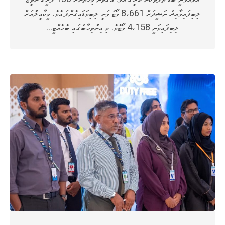
ލިބިފައިވާއިރު ނަޝީދަށް 8،661 ވޯޓު ވަނީ ލިބިވަޑައިގެންފަ އެވެ. މީކާއީލްއަށް
ލިބިފައިވަނީ 4،158 ވޯޓެވެ. މި އިންތިހާބުގައި ބެހެއްޓީ…