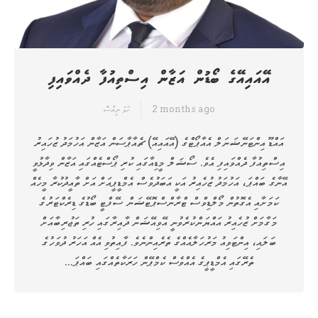
އޭއައިއޭގެ ބޯޑުން އަޒާން އިސްތިއުފާ ދެއްވައިފި
2 months ago
ހަމަ ނިއުސް
އައްޑޫ އިންޓަނޭޝަނަލް އެއާޕޯޓްގެ (އޭއައިއޭ) ޗެއާޕާސަން އަޒާން އަހުމަދު ޒުހައިރު
އިސްތިއުފާ ދެއްވައިފި އެވެ. ސޯޝަލް މީޑިއާގައި ކުރި ޕޯސްޓެއްގައި އަޒާން ވިދާޅުވީ
އޭނާގެ ބައްޕަ، އަހުމަދު ޒުހެއިރު އަކީ އަބަދުވެސް އެމްޑީޕީއަށް އަށް ތާއީދުކުރާ މީހެއް
ކަމަށާއި އެގޮތުން މޯލްޑިވްސް ޓްރާންސްޕޮޓޭޝަން ސޭފްޓީ ބޯޑުގެ ޑިރެކްޓަރުގެ
މަގާމަށް ޒުހެއިރު އައްޔަންކުރެވުނީ އޭވިއޭޝަން ދާއިރާގައި ހުރި ތަޖުރިބާއަށް
ބަލައި، އިންޓަވިއު މަރުހަލާއެއްގެ ތެރެއިންނެވެ. ފާއިތުވި އެއް އަހަރު ދުވަހުގެ
ތެރޭގައި އެމްޑީޕީގެ އެއްވެސް ކެމްޕޭން ހަރަކާތެއްގައި ބައްޕަ…