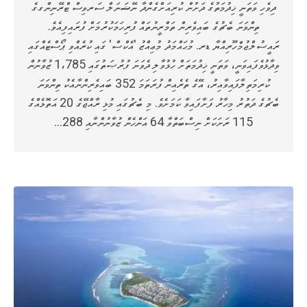
ދިވެހި ވަތަނީ ޚިދުމަތުގެ ދަށުން ކުރިއަށްގެންދާ ނޭޝަނަލް ސަރވިސް ޓްރޭނިންގގެ
ތިންވަނަ ބެޗުގެ ބައިވެރިން ތަމްރީނުތައް ފުރިހަމަކުރުމަށް ފުރައިފިއެވެ.
ރައީސުލްޖުމްހޫރިއްޔާ ޑރ. މުޙައްމަދު މުޢިއްޒު 'އެކްސް' ގައި ކުރެއްވި ޕޯސްޓެއްގައި
ވިދާޅުވެފައިވަނީ، ވަތަނީ ޚިދުމަތަށް ހުޅުވާލި ދެވަނަ ފުރުޞަތުގައި 1،785 ޒުވާނުން
ކުރިމަތިލާފައިވާއިރު، އޭގެ ތެރެއިން ފުރަތަމަ 352 ބައިވެރިންނާއެކު ތިންވަނަ
ބެޗުގެ ދަތުރު މިހާރު ފަށާފައިވާ ކަމަށެވެ. މި ބެޗުގައި މުޅި ރާއްޖޭގެ 20 އަތޮޅެއްގެ
115 ރަށަކަށް ނިސްބަތްވާ 64 އަންހެން ޒުވާނުންނާއި 288…