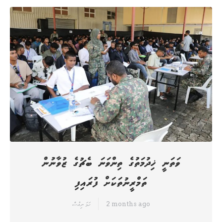
ވަތަނީ ޚިދުމަތުގެ ތިންވަނަ ބެޗުގެ ޒުވާނުން
ތަމްރީނުތަކަށް ފުރައިފި
2 months ago
ހަމަ ނިއުސް