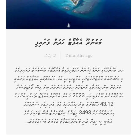
މަކުނުދޫ އެއާޕޯޓް ހަދަން ފަށައިފި
2 months ago
ހަމަ ނިއުސް
ހދ. މަކުނުދޫގައި ތަރައްޤީކުރަން ހަމަޖެހިފައިވާ އެއާޕޯޓުގެ މަސައްކަތް ފަށައިފިއެވެ.
މި މަޝްރޫއުގެ ކޮންޓްރެކްޓަރަކީ އެމްޓީސީސީ އެވެ. މަކުނުދޫގައި އެއާޕޯޓެއް ތަރައްގީ
ކުރުމަށް ބިން ހިއްކުމާއި ގޮނޑުދޮށް ހިމާޔަތް ކުރުމަށް ބިގް ފިޝް މޯލްޑިވްސްއާ
ޙަވާލުކޮށްގެން ކޮށްފައި ވަނީ 2023 ގަ އެވެ. އެގޮތުން އެއާޕޯޓު ތަރައްގީ ކުރުމަށް
43.12 ހެކްޓަރުގެ ބިން ހިއްކާފައިވެ އެވެ. އަދި ހިއްކި ސަރަޙައްދު
ޙިމާޔަތްކުރުމަށް 3493 މީޓަރުގެ ރިވެޓްމަންޓް ވެސް ޖަހައިފަ އެވެ.
އެމްޓިސީސީއިން ބުނީ މަކުނުދޫ އެއާޕޯޓް އެޅުމުގެ މަސައްކަތުގެ…