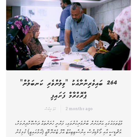
264 ބައިވެރިންނާއެކު "ވިލުންވެރި ކަނބަލުން"
ޕްރޮގްރާމް ފަށައިފި
2 months ago
ހަމަ ނިއުސް
މުޖުތަމައުގައި އަންހެނުން ބާރުވެރިކުރުވައި، ފަންނީ ހުރަރުތައް ދަސްކޮށްދިނުމަށް،
އެޗްޑީސީ އާއި މޯލްޑިވްސް އިންސްޓިޓިއުޓް އޮފް ޓެކްނޮލޮޖީ (އެމްއައިޓީ) ގުޅިގެން