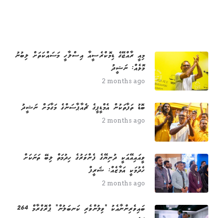
މިއީ ރާއްޖޭގެ ޑިމޮކްރެސީއާ އިސްލާހީ މަސައްކަތަށް ލިބުނު
މޮޅެއް: ނަޝީދު
2 months ago
ބޮޑު ތަފާތަކުން އެމްޑީޕީގެ ޗެއާޕާސަންގެ މަގާމަށް ނަޝީދު
2 months ago
ވީއައިއޭއަކީ ދުނިޔޭގެ ފެންވަރުގެ ހިދުމަތް ލިބޭ ތަނަކަށް
ހެދުމަކީ އަމާޒެއް: ޝަރީފް
2 months ago
264 ބައިވެރިންނާއެކު "ވިލުންވެރި ކަނބަލުން" ޕްރޮގްރާމް