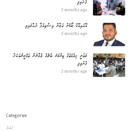
ފަށައިފި
2 months ago
އޭއައިއޭގެ ބޯޑުން އަޒާން އިސްތިއުފާ ދެއްވައިފި
2 months ago
ވަތަނީ ޚިދުމަތުގެ ތިންވަނަ ބެޗުގެ ޒުވާނުން ތަމްރީނުތަކަށް
ފުރައިފި
2 months ago
Categories
ޚަބަރު