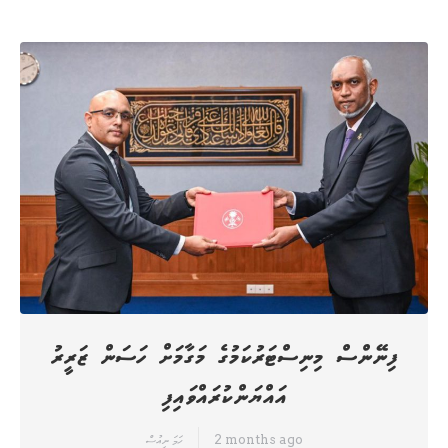
ފިނޭންސް މިނިސްޓަރުކަމުގެ މަގާމަށް ހަސަން ޒަރީރު
އައްޔަންކުރައްވައިފި
2 months ago
ހަމަ ނިއުސް