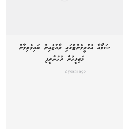
ސަމޯއާ އެގްރީމެންޓުގައި ރާއްޖެއިން ބައިވެރިވާން
މަޖިލީހުން ރުހުންދީފި
2 years ago
ހަމަ ނިއުސް
އޯގަނައިޒޭޝަން އޮފް އެފްރިކަން، ކެރީބިއަން އެންޑް ޕެސިފިކް ސްޓޭޓްސް
(އޯއޭސީ.ޕީއެސް) އާއި ޔޫރަޕިއަން ޔޫނިއަން (އީޔޫ) އާ ދެމެދު ގާއިމުކޮށްފައިވާ
"ސަމޯއާ އެގްރީމަންޓް" ގައި ރާއްޖެއިން ބައިވެރިވުމަށް ފެންނަ ކަމަށް ރައްޔިތުންގެ
މަޖިލީހުން މިއަދު ފާސްކޮށްފި އެވެ. އެ އެއްބަސްވުމުގައި ބައިވެރިވުމަށް ވަޒީރުންގެ
މަޖިލީހުން ފާސްކޮށް އެކަމާމެދު ރައްޔިތުންގެ މަޖިލީހުގެ ރުހުން ހޯދުމަށް
ހުށަހެޅުއްވުމަށް ރައީސް ޑރ. މުހައްމަދު މުއިއްޒު ނިންމަވާފައިވަނީ މި މަހުގެ 24