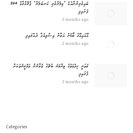
2 months ago
ވަތަނީ ޚިދުމަތުގެ ތިންވަނަ ބެޗުގެ ޒުވާނުން ތަމްރީނުތަކަށް
ފުރައިފި
2 months ago
Categories
ޚަބަރު
އެހެނިހެން
ވިޔަފާރި
މަރިޔާދު