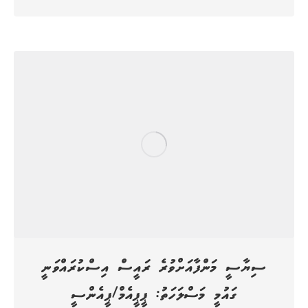
ސިޔާސީ މަންފާއަށްވުރެ ރައީސް އިސްކުރައްވަނީ
ގައުމީ މަސްލަހަތު: ޕީޕީއެމް/ޕީއެންސީ
2 years ago
ހަމަ ނިއުސް
ސިޔާސީ މަންފާއަށްވުރެ ރައީސް ޑރ.މުހައްމދު މުއިއްޒު އިސްކުރައްވަނީ ގައުމީ
މަސްލަހަތު ކަމަށް ޕީޕީއެމް/ޕީއެންސީ ކޯލިޝަނުން މިއަދު ވިދާޅުވެއްޖެއެެވެ. ރާއްޖެ
ވައްޓާލާފައިވާ އިގުތިސޯދީ އަނދަވަޅުން ނަންގަވައި ރާއްޖޭގެ މާލީ ނިޒާމް ހަރުދަނާ