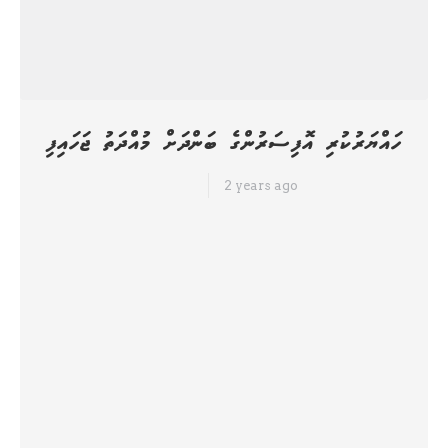
ހައްޔަރުކުރި އޮފިސަރުންގެ ބަންދަށް މުއްދަތު ޖަހައިފި
2 years ago
ހަމަ ނިއުސް
ޖަލުގައި ބަންދުކޮށްފައި ތިބޭ ގައިދީންނަށް މަސްތުވާތަކެތި ވިއްކާ ކަމުގެ ތުހުމަތުގައި
ހައްޔަރުކުރި މޯލްޑިވްސް ކަރެކްޝަނަލް ސާވީސްގެ އޮފިސަރުންގެ ތެރެއިން 13
އޮފިސަރެއްގެ ބަންދުގެ މުއްދަތު ކްރިމިނަލް ކޯޓުން ޖަހައިފި އެވެ. އެ މީހުންގެ
ބަންދާމެދު ގޮތެއް ނިންމަން ކޯޓަށް ހާޒިރުކުރުމުން ހައްޔަރުކުރި މީހުންގެ ތެރެއިން
11 މީހުން ޝަރީއަތް ނިމެންދެން ބަންދުކުރުމަށް ކޯޓުން އަމުރުކޮށްފައިވެ އެވެ. އަދި
ބާކީ ތިބި ދެ މީހުންގެ ބަންދަށް ކޯޓުން ވަނީ ފަސް ދުވަސް ޖަހާފަ އެވެ. ބުރާސްފަތި
ދުވަހުގެރޭ ބޭއްވި ނޫސްވެރިންގެ…