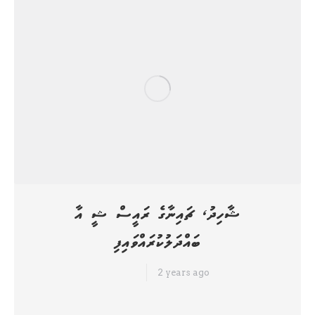
ޝާހިދު، ޗައިނާގެ ރައީސް ޝީ އާ
ބައްދަލުކުރައްވައިފި
2 years ago
ހަމަ ނިއުސް
މޯލްޑިވިއަން ޑިމޮކްރެޓިކް ޕާޓީ (އެމްޑީޕީ)ގެ ރައީސް އަދި ކުރީގެ ފޮރިން މިނިސްޓަރ
ޢަބްދުﷲ ޝާހިދު، ޗައިނާގެ ރައީސް ޝީ ޖިންގް ޕިންގްއާ ބައްދަލުކުރައްވައިފި
އެވެ. ޗައިނާގެ ވެރިރަށް ބެއިޖިންގްގައި ކުރިއަށް ދިޔަ ބައްދަލުވުން ކުރިއަށް ދިޔައީ
"ފައިވް ޕްރިސިޕަލްސް އޮފް ޕީސްފުލް ކޯ-އެގްޒިސްޓެންސް" އަށް 70 އަހަރު