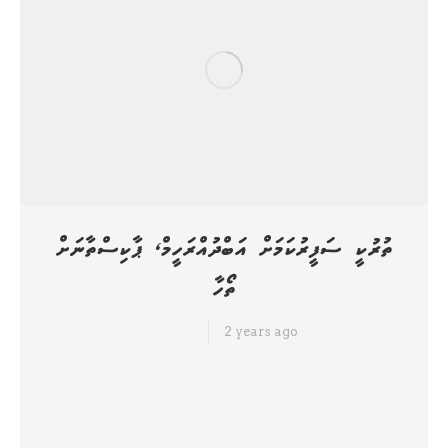
ތުރުކީ ސަފީރުކަމަށް އަބްދުއްރަހީމް، ޕާކިސްތާނަށް
ތޯހާ
2 years ago
ހަމަ ނިއުސް
ރާއްޖެއިން ތުރުކީއަަށް ކަނޑައަޅާ ސަފީރަކަށް ކުރީގެ ޗީފް އޮފް ޑިފެންސް ފޯސް،
ލެފްޓިނެންޓު ޖެނެރަލް ރިޓަޔާޑް، އަބްދުއްރަހީމް އަބްދުއްލަތީފް އަދި ޕާކިސްތާނުގައި
ހުންނަވާ ރާއްޖޭގެ ސަފީރުގެ މަގާމަށް ނ. ހޮޅުދޫ، އުފަންވެލި، ތޯހާ މުހައްމަދު
އައްޔަނުކުރަން ރައްޔިތުންގެ މަޖިލީހުން ރުހުން ދީފި އެވެ. މަޖިލީހުގެ މިއަދުގެ