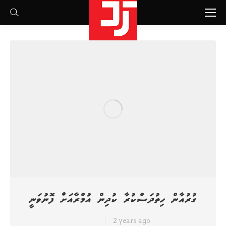
Search:
ގުރުއާން ހިތުދަސްކުރާ ކުދިން އުމްރާއަށް ފޮނުވަނީ
2 years ago
ހަމަ ނިއުސް