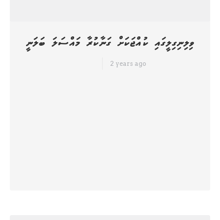
ވިލިނިގިލީގައި ކުއްޖަކަށް ގަނާކުރާ މައްސަލަ ބަލަނީ
2 years ago
ހަމަ ނިއުސް
ގއ. ވިލިނގިލީގައި 18 އަހަރު ނުފުރޭ އަންހެން ކުއްޖަކަށް ރަށު މީހުން ގަނާ
ކުރަމުން އަންނަ މައްސަލައެއް ބަލަން ފަށައިފި އެވެ. މި މައްސަލައާ ގުޅިގެން
ސޯޝަލް މީޑިއާގައި ދަނީ ވީޑިއޯތަކެއް ވެސް އާންމުވަމުންނެވެ. ކުއްޖާގެ އާއިލާއިން
"އެކްސް" ގައި ބުނެފައިވާ ގޮތުގައި ގަނާ ކުރަމުން އަންނަ މީހުން ދަނީ ސުކޫލު
ތެރޭގައި ހިނގި ކަމަކާ ގުޅުވާ ކުއްޖާއާ ގުޅޭ ގޮތުން ދޮގު މައުލޫމާތު ރަށުގައި
ފަތުރަމުންނެވެ. އެކަމާ ގުޅިގެން ރަށު ބައެއް މީހުން ގޭ ދޮށަށް…