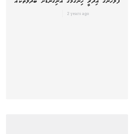
2 years ago
ހަމަ ނިއުސް
ދިވެހި ފުލުހުންގެ ހިދުމަތުގެ ކުރިއަށް އޮތް ހަތަރު އަހަރަށް އެކުލަވާލާފައިވާ
ސްޓްރެޓެޖިކް ޕްލޭންގައި ކަނޑައަޅާފައިވާ ލަނޑުދަނޑިތައް ހާސިލްކޮށް، ފުލުހުންގެ
ހިދުމަތުގެ މައްޗަށް ލާޒިމްކުރާ ކަންކަން ކުރުމަަށްޓަކައި ބޭނުންވާ އެންމެހާ ކަންކަން
ހަމަޖެއްސުމަށްޓަކައި އިދާރީ ހިންގުމުގެ އޮނިގަނޑު އަލުން އެކުލަވާލައިފިއެވެ. އެ
ބަދަލުތަކަށް އަމަލުކުރަން ފަށާނީ މާދަމާ އިން ފެށިގެންނެވެ. ފުލުހުންގެ އިދާރީ
ހިންގުމުގެ އޮނިގަނޑަށް ގެނެސްފައިވާ ބަދަލުތަކުގެ ތެރޭގައި މުޅި އޮނިގަނޑު ވަނީ
ލޯކަލް ޕޮލިސިން ރީޖަންތައް ހިމެނޭގޮތަށް ކޮމާންޑް/ ޑައިރެކްޓްރޭޓް ލެވަލްގެ 17
ބަހާއެއްގެ މައްޗަށް…