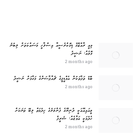
މިއީ ރާއްޖޭގެ ޑިމޮކްރެސީއާ އިސްލާހީ މަސައްކަތަށް ލިބުނު
މޮޅެއް: ނަޝީދު
2 months ago
ބޮޑު ތަފާތަކުން އެމްޑީޕީގެ ޗެއާޕާސަންގެ މަގާމަށް ނަޝީދު
2 months ago
ވީއައިއޭއަކީ ދުނިޔޭގެ ފެންވަރުގެ ހިދުމަތް ލިބޭ ތަނަކަށް
ހެދުމަކީ އަމާޒެއް: ޝަރީފް
2 months ago
264 ބައިވެރިންނާއެކު "ވިލުންވެރި ކަނބަލުން" ޕްރޮގްރާމް
ފަށައިފި
2 months ago
އޭއައިއޭގެ ބޯޑުން އަޒާން އިސްތިއުފާ ދެއްވައިފި