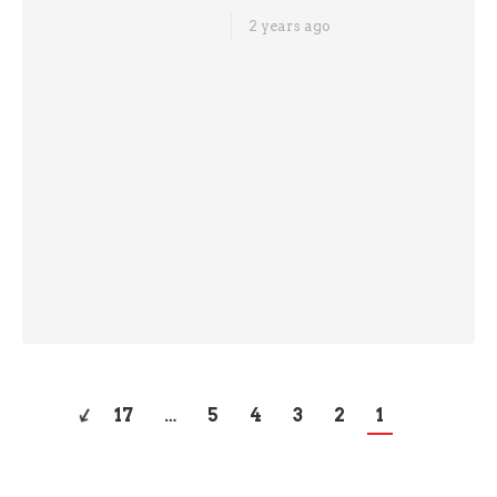
ކުރުމުގެ ފިޔަވަޅުތަކެއް އަޅުއްވަން ރައީސް ވަނީ ނިންމަވާފައެވެ. ރައީސް ރޭ ވިދާޅުވީ،
ދައުލަތުގެ ހަރަދުތައް ކުޑަކުރުމަށްޓަކައި ގިނަ ފިޔަވަޅުތަކެއް އެޅުމަށްވަނީ ނިންމާފައިވާ
ކަމަށާއި އެގޮތުން، ސަރުކާރުގެ ރިކަރަންޓް ހަރަދު ކުޑަކުރުމަށް އެކި ފިޔަވަޅުތައް
އެޅުން ހިމެނޭ ކަމަށެވެ. މީގެ ތެރޭގައި، ސިޔާސީ މަގާމުތަކުގެ އަދަދު މަދުކުރުމާއި،
…
17
…
5
4
3
2
1