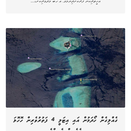
އެހީތެރިކަން ފޯރުކޮށްދިނުމެވެ. އެ ހަބް މެދުވެރިކޮށް،…
ގެއްލިގެން ހޯދަމުން އައި އިޓަލީ 4 ފަތުރުވެރިން ހޮހޮޅަ