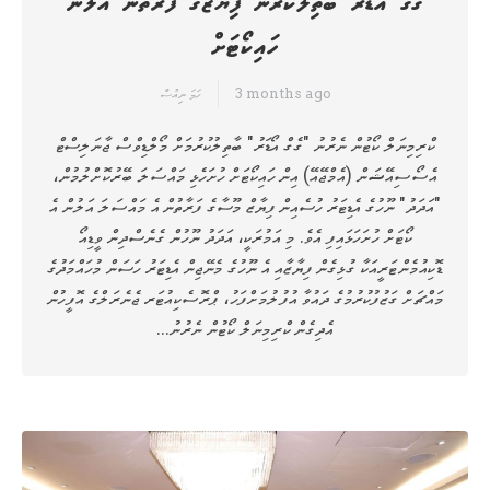
ގެގް އޯޑަރ ބާތިލްކުރަން ފިޔާޒްގެ ފަރާތުން އަލުން
ހައިކޯޓަށް
3 months ago
ހަމަ ނިއުސް
ކްރިމިނަލް ކޯޓުން ނެރުނު "ގެގް އޯޑަރު" ބާތިލުކުރުމަށް މޯލްޑިވްސް ޖާނަލިސްޓް
އެސޯސިއޭޝަން (އެމްޖޭއޭ) އިން ހައިކޯޓަށް ހުށަހެޅި މައްސަލަ ބޭރުކޮށްލުމުން،
"އަދަދު" ނޫހުގެ އެޑިޓަރު ހުސެއިން ފިޔާޒް މޫސާގެ ފަރާތުން އެ މައްސަލަ އަލުން އެ
ކޯޓަށް ހުށަހަޅައިފި އެވެ. މި އަމުރަކީ، އަދަދު ނޫހުން ގެނެސްދިން ވީޑިއޯ
ޑޮކިއުމެންޓަރީއަކާ ގުޅިގެން ފިޔާޒާއި އެ ނޫހުގެ މެނޭޖިން އެޑިޓަރު ހަސަން މުހައްމަދުގެ
މައްޗަށް ގަޒުފުކުރުމުގެ ދައުވާ އުފުލުމަށްފަހު، ޕްރޮސެކިއުޓަރ ޖެނެރަލްގެ އޮފީހުން
އެދިގެން ކްރިމިނަލް ކޯޓުން ނެރުނު…