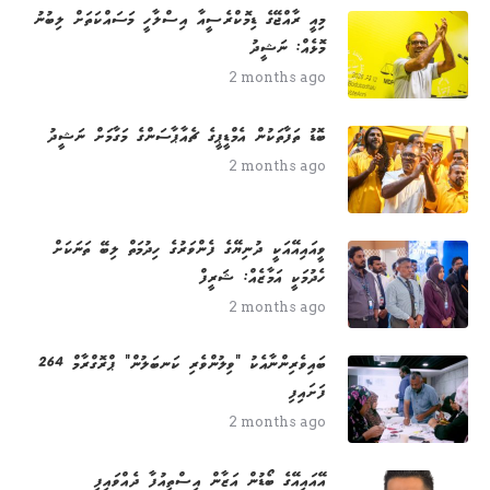
މިއީ ރާއްޖޭގެ ޑިމޮކްރެސީއާ އިސްލާހީ މަސައްކަތަށް ލިބުނު
މޮޅެއް: ނަޝީދު
2 months ago
ބޮޑު ތަފާތަކުން އެމްޑީޕީގެ ޗެއާޕާސަންގެ މަގާމަށް ނަޝީދު
2 months ago
ވީއައިއޭއަކީ ދުނިޔޭގެ ފެންވަރުގެ ހިދުމަތް ލިބޭ ތަނަކަށް
ހެދުމަކީ އަމާޒެއް: ޝަރީފް
2 months ago
264 ބައިވެރިންނާއެކު "ވިލުންވެރި ކަނބަލުން" ޕްރޮގްރާމް
ފަށައިފި
2 months ago
އޭއައިއޭގެ ބޯޑުން އަޒާން އިސްތިއުފާ ދެއްވައިފި