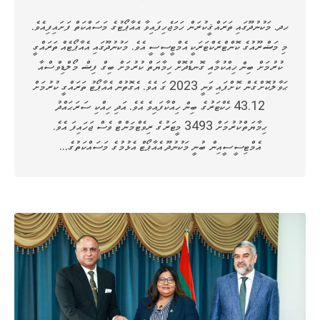
ހދ. މަކުނުދޫގައި ތަރައްޤީކުރަން ހަމަޖެހިފައިވާ އެއާޕޯޓުގެ މަސައްކަތް ފަށައިފިއެވެ.
މި މަޝްރޫއުގެ ކޮންޓްރެކްޓަރަކީ އެމްޓީސީސީ އެވެ. މަކުނުދޫގައި އެއާޕޯޓެއް ތަރައްގީ
ކުރުމަށް ބިން ހިއްކުމާއި ގޮނޑުދޮށް ހިމާޔަތް ކުރުމަށް ބިގް ފިޝް މޯލްޑިވްސްއާ
ޙަވާލުކޮށްގެން ކޮށްފައި ވަނީ 2023 ގަ އެވެ. އެގޮތުން އެއާޕޯޓު ތަރައްގީ ކުރުމަށް
43.12 ހެކްޓަރުގެ ބިން ހިއްކާފައިވެ އެވެ. އަދި ހިއްކި ސަރަޙައްދު
ޙިމާޔަތްކުރުމަށް 3493 މީޓަރުގެ ރިވެޓްމަންޓް ވެސް ޖަހައިފަ އެވެ.
އެމްޓިސީސީއިން ބުނީ މަކުނުދޫ އެއާޕޯޓް އެޅުމުގެ މަސައްކަތުގެ…