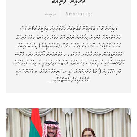
ތެރެއިން ފެނިއްޖެ
3 months ago
ހަމަ ނިއުސް
ޑައިވިނަށް ގޮސް އުޅެނިކޮށް ގެއްލިގެން ހޯދަމުންދިޔަ އިޓަލީގެ ޖުމްލަ ފަސް
ފަތުރުވެރިންގެ ތެރެއިން މިހާތަނަށް ނުފެނި އޮތް ހަތަރު ހަށިގަނޑު މިއަދު ފެނިއްޖެ
ކަމަށް މޯލްޑިވްސް ނޭޝަނަލް ޑިފެންސް ފޯސް (އެމްއެންޑީއެފް) އިން ބުނެފިއެވެ.
އެމްއެންޑީއެފުން މިއަދު ހާމަކުރި ގޮތުގައި، މި ފަތުރުވެރިން ހޯދުމަށް ހިންގި ޚާއްސަ
އޮޕަރޭޝަނުގައި އެ މީހުންގެ ހަށިގަނޑުތައް ލޮކޭޓް ކުރެވިފައިވަނީ އެ މީހުން ޑައިވްކުރަން
ފޭބި ހޮހޮޅައިގެ (ކޭވް) ތެރެއިންނެވެ. އެއީ ވ. އަލިމަތާ ކޭވްއެވެ. މި އޮޕަރޭޝަނަކީ
އެމްއެންޑީއެފް ކޯސްޓްގާޑާއި،…