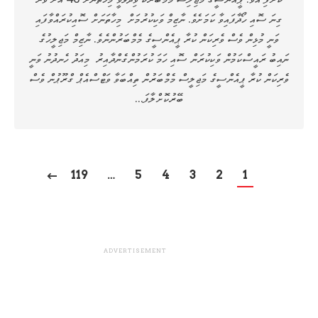
ގިނަ ސޮއި ހޯދާފައިވާ ކަމަށެވެ. ނާޒިމް ވަކިކުރުމަށް މިހާތަނަށް ސޮއިކުރައްވާފައި
ވަނީ މުޅިން ވެސް ވެރިކަން ކުރާ ޕީއެންސީގެ މެމްބަރުންނެވެ. ނާޒިމް މަޖިލީހުގެ
ނައިބު ރައީސްކަމުން ވަކިކުރަން ސޮއި ހަމަ ކުރަމުންގެންދާއިރު މިއަދު ހެނދުނު ވަނީ
ވެރިކަން ކުރާ ޕީއެންސީގެ މަޖިލީސް މެމްބަރުން ތިއްބަވާ ވަޓްސްއެޕް ގްރޫޕުން ވެސް
ބޭރުކޮށްލާފަ…
119
…
5
4
3
2
1