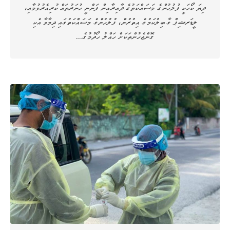
ދިޔަ ކޯހަކީ ފުލުހުންގެ މަސައްކަތުގެ ދާއިރާއިން ފަންނީ ހުނަރުތައް ކުރިއެރުވުމާއި،
ލީޑަރޝިޕް ގާބިލުކަމުގެ އިތުރުން، ފުލުހުންގެ މަސައްކަތުގައި ދިމާވާ އެކި
ގޮންޖެހުންތަކަށް ހައްލު ހޯދުމުގެ…