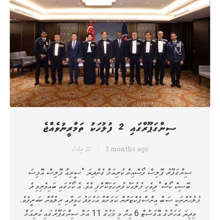
ސިންގަޕޫރްގައި 2 ފުލުހަކު ތަމްރީނުވެއްޖެ
3 months ago
ހަމަ ނިއުސް
ސިންގަޕޫރު ޕޮލިސް ފޯސްއިން ކުރިއަށް ގެންދިޔަ "ސީނިއާ ޕޮލިސް އޮފިސަ
ބޭސިކް ކޯސް" ދިވެހި ފުލުހަކު ފުރިހަމަކޮށްފި އެވެ. އެ ކޯހުގައި ބައިވެރިވި ދެ
ފުލުހުންނަކީ ސަބް އިންސްޕެކްޓަރުން ކަމަށްވާ އަހުމަދު ޙަމީދާއި ރިލުވާން ޝަރީފެވެ.
މިދިޔަ އަހަރުގެ އޮގަސްޓް 6 އިން މި މަހުގެ 11 އަށް ސިންގަޕޫރުގައި ކުރިއަށް