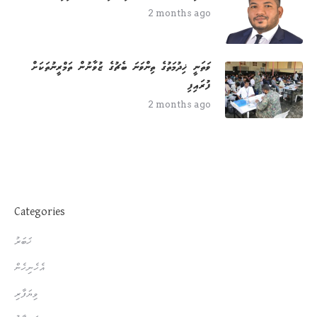
2 months ago
ވަތަނީ ޚިދުމަތުގެ ތިންވަނަ ބެޗުގެ ޒުވާނުން ތަމްރީނުތަކަށް
ފުރައިފި
2 months ago
Categories
ޚަބަރު
އެހެނިހެން
ވިޔަފާރި