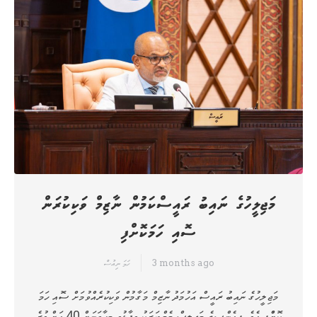
މަޖިލީހުގެ ނައިބު ރައީސްކަމުން ނާޒިމް ވަކިކުރަން
ސޮއި ހަމަކޮށްފި
3 months ago
ހަމަ ނިއުސް
މަޖިލީހުގެ ނައިބު ރައީސް އަހުމަދު ނާޒިމް މަގާމުން ވަކިކުރެއްވުމަށް ސޮއި ހަމަ
ކޮށްްފި އެވެ. ޕީއެންސީގެ މަޖިލިސް މެމްބަރަކު ވިދާޅުވީ މިހާތަނަށް 40 އަށް ވުރެ