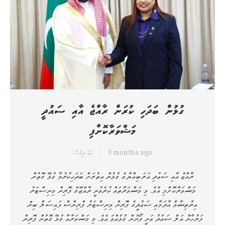
ގުޅުން ބަދަހި ކުރަން ރާއްޖެ އާއި ސައުދީ
މަޝްވަރާކޮށްފި
3 months ago
ހަމަ ނިއުސް
ރާއްޖެ އާއި ސަޢުދި އަރަބިއްޔާގެ ގުޅުން އިތުރަށް ބަދަހިކުރުމާ ގުޅޭ ގޮތުން
މަޝްވަރާކޮށްފި އެވެ. މި މަޝްވަރާތައް ކުރެވުނީ ރާއްޖޭގެ ފޮރިން މިނިސްޓަރު
އިރުތިޝާމް އާދަމާއި ސަޢުދީގެ ފޮރިން މިނިސްޓަރު ޕްރިންސް ފައިސަލް ބިން
ފަރުހާން އަލް ސަޢުދު ވަނީ ފޯނުން ގުޅުއްވަ އެވެ. މި މަޝްވަރާއާ ގުޅޭ ގޮތުން ފޮރިން