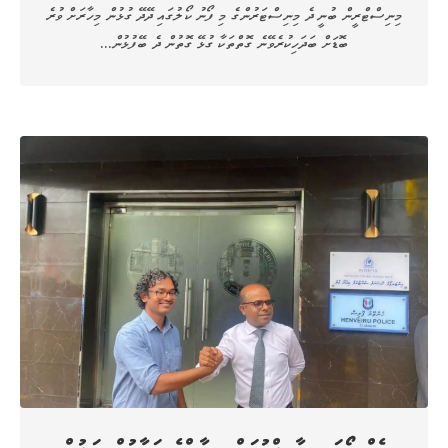
މިނިސްޓްރީން ބުނީ ދެ މިނިސްޓަރުންގެ މި ފޯނު ކޯލުގައި ދޭދޭ ގުޅުން މިހާރަށް ވުރެ
ބޮޑަށް ބަދަހިކުރެވޭނެ ގޮތްތަކާ ގުޅޭ ގޮތުން ދެ ބޭފުޅުން…