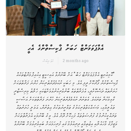
އެމްޕަވަމަންޓް ހަބަށް ޕާކިސްތާންގެ އެހީ
2 months ago
ހަމަ ނިއުސް
"ކޮމިއުނިޓީ އެމްޕަވަމަންޓް ހަބް" އަށް ބޭނުންވާ އައިސީޓީ އިކުއިޕްމަންޓްތަކެއް
ޕާކިސްތާނުން ފޯރުކޮށް ދީފި އެވެ. މި ހަބަކީ ނުކުޅެދުންތެރިކަން ހުންނަ ފަރާތްތަކަށް
ހުނަރުތައް ދަސްކޮށްދީ، އެފަރާތްތައް ބާރުވެރިކުރުވުމަށްޓަކައި ހެލްތު މިނިސްޓްރީ
ގާއިމުކުރާ ތަނެކެވެ. އެތަނުން ނުކުޅެދުންތެރިކަން ހުންނަ ފަރާތްތަކަށް އަސާސީ
ތައުލީމާއި، މަސައްކަތްތެރިކަމުގެ ތަމްރީނުތަކުގެ އިތުރުން، އަމަލީ ހުނަރުތައް
ތަރައްގީކުރުމުގެ ފުރުސަތުތައް ފަހިކޮށް ދޭނެ އެވެ. މީގެ ބޭނުމަކީ އެފަރާތްތަކަށް
ވަޒީފާގެ މާހައުލާއި އިޖުތިމާއީ ދިރިއުޅުމުގައި ފުރިހަމައަށް ބައިވެރިވުމަށް ބޭނުންވާ