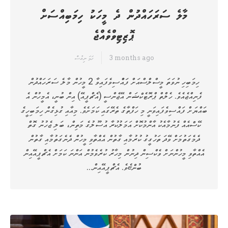
މާލެ ސަރަހައްދުން ދެ މީހަކު ހިމަބިއްސަށް
ޕޮޒިޓިވްވެއްޖެ
3 months ago
ހަމަ ނިއުސް
ހިމަބިހި ނުވަތަ މީސްލްސްއަށް ފައްްސިވެފައިވާ 2 މީހުން މާލެ ސަރަހައްދުން
ފެނިއްޖެއެވެ. ހެލްތް ޕްރޮޓެކްޝަން އޭޖެންސީ (އެޗްޕީއޭ) އިން ބުނީ، އެމީހުން އެ
ބައްޔަށް ފައްސިވެފައިވަނީ މި ހަފްތާގެ ތެރޭގައި ކަމަށެވެ. މިއާއި ގުޅިގެން ހިމަބިހީގެ
ކޭސްއެއް ފެނުމާއެކު އާންމުކޮށް އަމަލުކުރާ އުސޫލުގެ މަތިން، ބަލި ޖެހުނު ގޮތް
ދެމެގަތުމަށް ވޭދަ ތަހުގީގު ކުރުމާއި ގާތުން އެއްތާވި މީހުން ދެނެގަތުމާއި ގާތުން
އެއްތާވި މީހުންނަށް ވެކްސިން ދިނުން މިހާރު ކުރެވެމުން އަންނަ ކަމަށް އެޗްޕީއޭއިން
ބުންޏެވެ. އެޗްޕީއޭއިން…