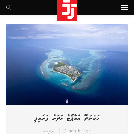
Search:
މަކުނުދޫ އެއާޕޯޓް ހަދަން ފަށައިފި
2 months ago
ހަމަ ނިއުސް