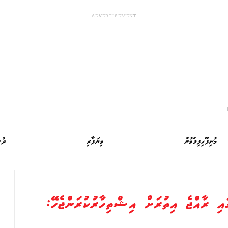
މުނިފޫހިފިލުވުން
ވިޔަފާރި
ދުނ
ައި ރާއްޖެ އިތުރަށް އިޝްތިހާރުކުރަންޖެހޭ: