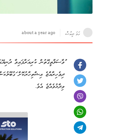
about a year ago
ހަމަ ނިއުސް
މުވާސަލާތީގޮތުން ކުރިއަރާފައިވާ ދުނިޔޭގ
ދިވެހިރާއްޖެ އިޝްތިހާރުކޮށް މަގުބޫލުކަން އ
ވިދާޅުވެއްޖެ އެވެ.