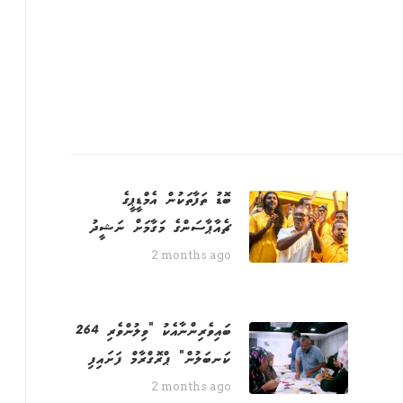
ބޮޑު ތަފާތަކުން އެމްޑީޕީގެ
ޗެއާޕާސަންގެ މަގާމަށް ނަޝީދު
2 months ago
264 ބައިވެރިންނާއެކު "ވިލުންވެރި
ކަނބަލުން" ޕްރޮގްރާމް ފަށައިފި
2 months ago