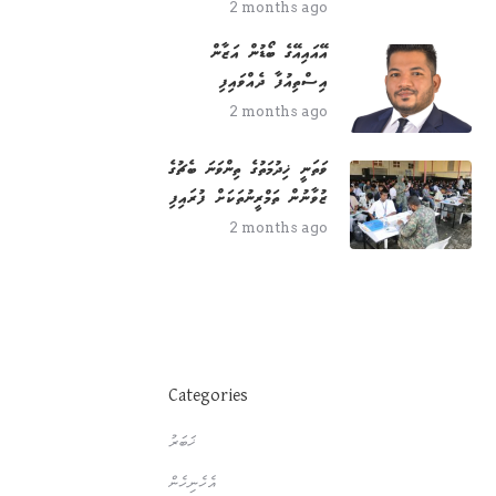
2 months ago
އޭއައިއޭގެ ބޯޑުން އަޒާން
އިސްތިއުފާ ދެއްވައިފި
2 months ago
ވަތަނީ ޚިދުމަތުގެ ތިންވަނަ ބެޗުގެ
ޒުވާނުން ތަމްރީނުތަކަށް ފުރައިފި
2 months ago
Categories
ޚަބަރު
އެހެނިހެން