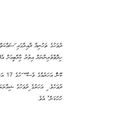
ދުވަހުގެ ތަހުނިޔާ ދާއިރާގައި މަސައްކަތް
ހިދުމަތްތެރިންނަށް އިތުރު ކާމިޔާބީއަށް އެދޭ 
ކޮންމެ
ދުވަހެވެ. މި އަހަރުގެ މިދުވަހުގެ ޝިއާރަ
ހަމަހަމަކަން" އެވެ.