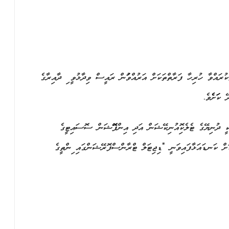
ކުރައްވާ ހުރިހާ ފަރާތްތަކަށް އަރުއްވަމުން ރައީސް ވިދާޅުވީ މި ދާއިރާގެ
ކަމަށެެވެ.
 އަހަރެއްގެ ވެސް މޭ މަހުގެ 17 އަކީ ދުނިޔޭގެ ޓެލެކޮމިއުނިކޭޝަން އަދި އިންފޮމޭޝަން ސޮސައިޓީގެ
ކަށް ކަނޑައަޅާފައިވަނީ "ޑިޖިޓަލް ޓްރާންސްފޮރމޭޝަންގައި މިންތީގެ