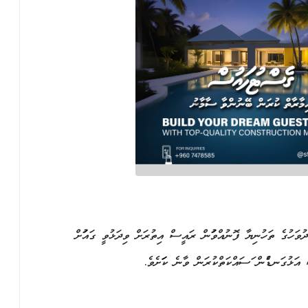
 ދުވަހުގެ ތަހުނިޔާ ފޮނުއްވަމުން ރައީސް އިތުރަށް ވިދަޅުވީ ގައުމަށް
ް އަޅުގަނޑުމެން މަސައްކަތްކުރަން ވާނެ ކަމަށެވެ.