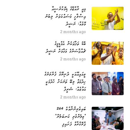
މިއީ ރާއްޖޭގެ ޑިމޮކްރެސީއާ
އިސްލާހީ މަސައްކަތަށް ލިބުނު
މޮޅެއް: ނަޝީދު
2 months ago
ބޮޑު ތަފާތަކުން އެމްޑީޕީގެ
ޗެއާޕާސަންގެ މަގާމަށް ނަޝީދު
2 months ago
ވީއައިއޭއަކީ ދުނިޔޭގެ ފެންވަރުގެ
ހިދުމަތް ލިބޭ ތަނަކަށް ހެދުމަކީ
އަމާޒެއް: ޝަރީފް
2 months ago
264 ބައިވެރިންނާއެކު
"ވިލުންވެރި ކަނބަލުން"
ޕްރޮގްރާމް ފަށައިފި