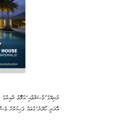
ދުނިޔޭގެ މުވާސަލާތާއި މައުލޫމާތު ދާއިރާގެ
އާމްދަނީ ހޯދޭނެ މަގުތައް ފަހިކުރުމަށް ވެސ