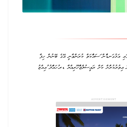
ައި އަޅުގަނޑުމެން މަސައްްކަތް ކުރަންވާނީ އޭގެ ބޭނުން ހިފާ
ިތުރުކުރުމަށް ކަމަށް ރައީސުލްޖުމްހޫރިއްޔާ ޑރ.މުހައްމަދު މުއިއްޒު