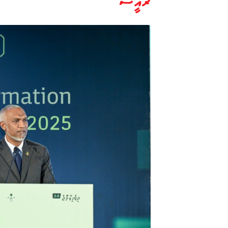
ރައީސް