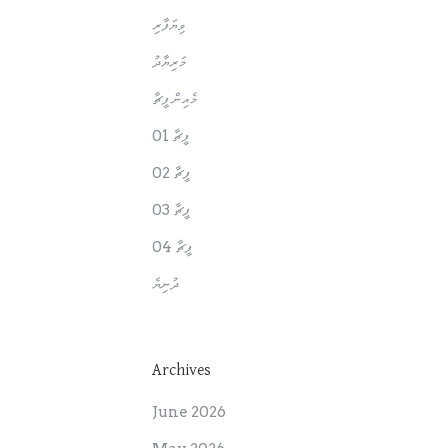
ވިޔަފާރި
މަރިޔާދު
މެއިން ފީޗާ
ފީޗާ 01
ފީޗާ 02
ފީޗާ 03
ފީޗާ 04
ދުނިޔެ
Archives
June 2026