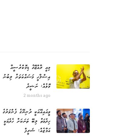
މިއީ ރާއްޖޭގެ ޑިމޮކްރެސީއާ
އިސްލާހީ މަސައްކަތަށް ލިބުނު
މޮޅެއް: ނަޝީދު
2 months ago
ވީއައިއޭއަކީ ދުނިޔޭގެ ފެންވަރުގެ
ހިދުމަތް ލިބޭ ތަނަކަށް ހެދުމަކީ
އަމާޒެއް: ޝަރީފް