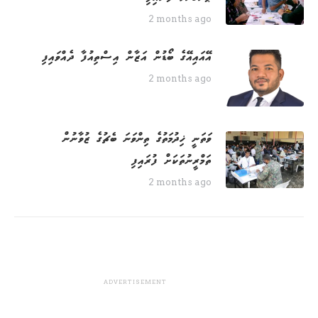
2 months ago
އޭއައިއޭގެ ބޯޑުން އަޒާން އިސްތިއުފާ ދެއްވައިފި
2 months ago
ވަތަނީ ޚިދުމަތުގެ ތިންވަނަ ބެޗުގެ ޒުވާނުން
ތަމްރީނުތަކަށް ފުރައިފި
2 months ago