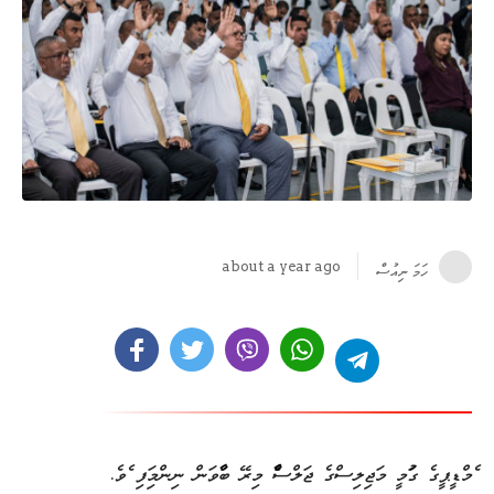
about a year ago
ހަމަ ނިއުސް
އެމްޑީޕީގެ ގައުމީ މަޖިލިސްގެ ޖަލްސާއެއް މިރޭ ބާއްވަން ނިންމައިފި އެވެ.