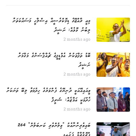
މިއީ ރާއްޖޭގެ ޑިމޮކްރެސީއާ އިސްލާހީ މަސައްކަތަށް
ލިބުނު މޮޅެއް: ނަޝީދު
2 months ago
ބޮޑު ތަފާތަކުން އެމްޑީޕީގެ ޗެއާޕާސަންގެ މަގާމަށް
ނަޝީދު
2 months ago
ވީއައިއޭއަކީ ދުނިޔޭގެ ފެންވަރުގެ ހިދުމަތް ލިބޭ ތަނަކަށް
ހެދުމަކީ އަމާޒެއް: ޝަރީފް
2 months ago
264 ބައިވެރިންނާއެކު "ވިލުންވެރި ކަނބަލުން"
ޕްރޮގްރާމް ފަށައިފި