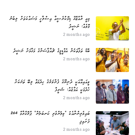
މިއީ ރާއްޖޭގެ ޑިމޮކްރެސީއާ އިސްލާހީ މަސައްކަތަށް ލިބުނު
މޮޅެއް: ނަޝީދު
2 months ago
ބޮޑު ތަފާތަކުން އެމްޑީޕީގެ ޗެއާޕާސަންގެ މަގާމަށް ނަޝީދު
2 months ago
ވީއައިއޭއަކީ ދުނިޔޭގެ ފެންވަރުގެ ހިދުމަތް ލިބޭ ތަނަކަށް
ހެދުމަކީ އަމާޒެއް: ޝަރީފް
2 months ago
264 ބައިވެރިންނާއެކު "ވިލުންވެރި ކަނބަލުން" ޕްރޮގްރާމް
ފަށައިފި
2 months ago