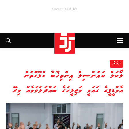
Search:
ޚަބަރު
ލޯކަލް ކައުންސިލް އިންތިޚާބާ ގުޅޭގޮތުން
އެމްޑީޕީގެ ގައުމީ މަޖިލީހުގެ ބައްދަލުވުމެއް މިރޭ