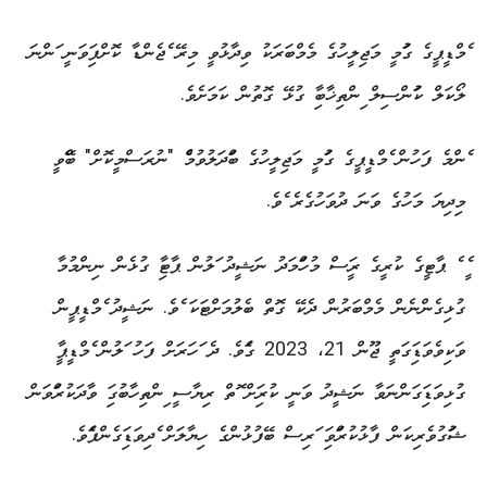
އެމްޑީޕީގެ ގައުމީ މަޖިލީހުގެ މެމްބަރަކު ވިދާޅުވީ މިރޭ އެޖެންޑާ ކޮށްފައިވަނީ އަންނަ
ލޯކަލް ކައުންސިލް އިންތިޚާބާއި ގުޅޭ ގޮތުން ކަމަށެވެ.
އެންމެ ފަހުން އެމްޑީޕީގެ ގައުމީ މަޖިލީހުގެ ބައްދަލުވުމެއް "ނުރަސްމީކޮށް" ބޭއްވީ
މިދިޔަ މަހުގެ ވަނަ ދުވަހުގެރެ އެވެ.
އެއީ އެ ޕާޓީގެ ކުރީގެ ރައީސް މުހައްމަދު ނަޝީދު އަލުން ޕާޓިއާ ގުޅެން ނިންމުމާ
ގުޅިގެންނެން މެމްބަރުން ދެކޭ ގޮތް ބެލުމަށްޓަކަ އެވެ. ނަޝީދު އެމްޑީޕީން
ވަކިވެވަޑައިގަތީ ޖޫން 21، 2023 ގައެވެ. ދެ އަހަރަށް ފަހު އަލުން އެމްޑީޕީއާ
ގުޅިވަޑައިގަންނަވާ ނަޝީދު ވަނީ ކުރިއަށް އޮތް ރިޔާސީ އިންތިހާބުގައި ވާދަކުރައްވަން
ޝައުގުވެރިކަން ފާޅުކުރައްވައި އަރިސް ބޭފުޅުންގެ ހިޔާލަށް އެދިވަޑައިގެންފައެވެ.