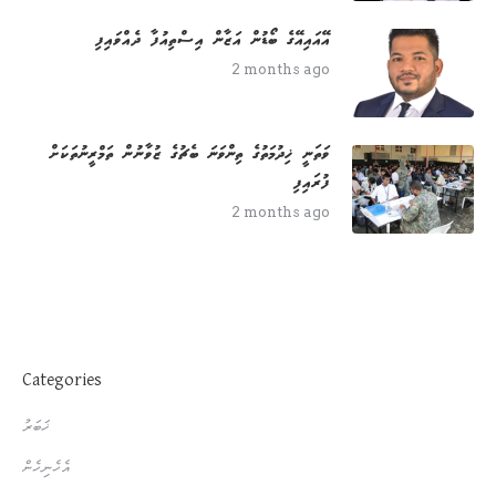
އޭއައިއޭގެ ބޯޑުން އަޒާން އިސްތިއުފާ ދެއްވައިފި
2 months ago
ވަތަނީ ޚިދުމަތުގެ ތިންވަނަ ބެޗުގެ ޒުވާނުން ތަމްރީނުތަކަށް
ފުރައިފި
2 months ago
Categories
ޚަބަރު
އެހެނިހެން