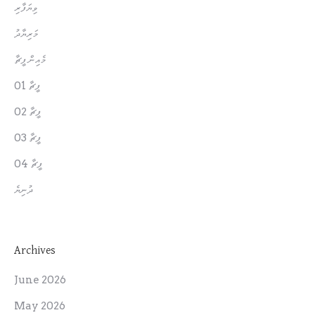
ވިޔަފާރި
މަރިޔާދު
މެއިން ފީޗާ
ފީޗާ 01
ފީޗާ 02
ފީޗާ 03
ފީޗާ 04
ދުނިޔެ
Archives
June 2026
May 2026