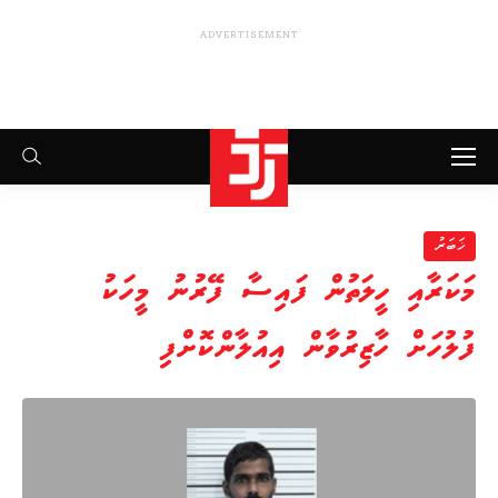
Search:
ޚަބަރު
މަކަރާއި ހީލަތުން ފައިސާ ފޭރުނު މީހަކު
ފުލުހަށް ހާޒިރުވާން އިއުލާންކޮށްފި