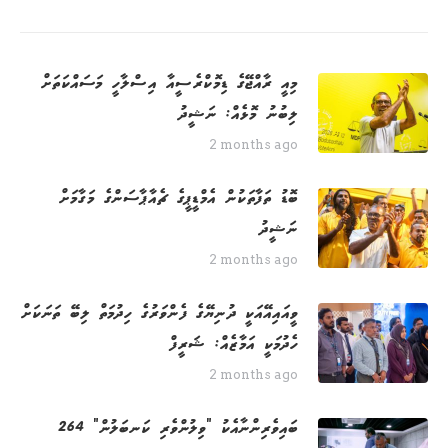
މިއީ ރާއްޖޭގެ ޑިމޮކްރެސީއާ އިސްލާހީ މަސައްކަތަށް
ލިބުނު މޮޅެއް: ނަޝީދު
2 months ago
ބޮޑު ތަފާތަކުން އެމްޑީޕީގެ ޗެއާޕާސަންގެ މަގާމަށް
ނަޝީދު
2 months ago
ވީއައިއޭއަކީ ދުނިޔޭގެ ފެންވަރުގެ ހިދުމަތް ލިބޭ ތަނަކަށް
ހެދުމަކީ އަމާޒެއް: ޝަރީފް
2 months ago
264 ބައިވެރިންނާއެކު "ވިލުންވެރި ކަނބަލުން"