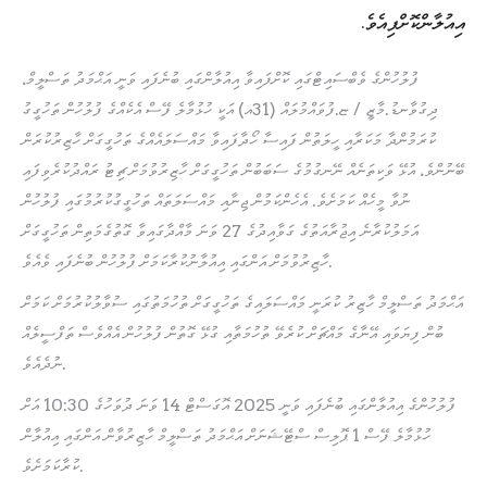
އިއުލާންކޮށްފިއެވެ.
ފުލުހުންގެ ވެބްސައިޓްގައި ކޮށްފައިވާ އިއުލާންގައި ބުނެފައި ވަނީ އަޙްމަދު ތަސްލީމް،
ދިގުވާނޑު.މާޒީ / ޏ.ފުވައްމުލައް (31އ) އަކީ ހުޅުމާލެ ފޭސް އެކެއްގެ ފުލުހުން ތަހުގީގު
ކުރަމުންދާ މަކަރާއި ހީލަތުން ފައިސާ ހޯދާފައިވާ މައްސަލައެއްގެ ތަހުގީގަށް ހާޒިރުކުރަން
ބޭނުންވެ، އުޅޭ ވަކިތަނެއް ނޭނގުމުގެ ސަބަބުން ތަހުގީގަށް ހާޒިރުވުމަށް ޗިޓު ރައްދުކުރެވިފައި
ނުވާ މީހެއް ކަމަށެވެ. އެހެންކަމުން ޖިނާއި މައްސަލަތައް ތަހުގީގުކުރުމުގައި ފުލުހުން
އަމަލުކުރާނެ އިޖުރާއަތުގެ ގަވާއިދުގެ 27 ވަނަ މާއްދާގައިވާ ގޮތުގެމަތިން ތަހުގީގަށް
ހާޒިރުވުމަށް އަންގައި އިއުލާނުކުރާކަމަށް ފުލުހުން ބުނެފައި ވެއެވެ.
އަޙްމަދު ތަސްލީމް ހާޒިރު ކުރަނީ މައްސަލައިގެ ތަހުގީގަށް ތުހުމަތުގައި ސުވާލުކުރުމަށް ކަމަށް
ބުން ފިޔަވައި އޭނާގެ މައްޗަށް ކުރެވޭ ތުހުމަތާއި ގުޅޭ ގޮތުން ފުލުހުން އެއްވެސް ތަފްސީލެއް
ނުދެއެވެ.
ފުލުހުންގެ އިއުލާންގައި ބުނެފައި ވަނީ 2025 އޮގަސްޓް 14 ވަނަ ދުވަހުގެ 10:30 އަށް
ހުޅުމާލެ ފޭސް 1 ޕޮލިސް ސްޓޭޝަނަށް އަޙްމަދު ތަސްލީމް ހާޒިރުވާން އަންގައި އިއުލާން
ކުރާކަމަށެވެ.