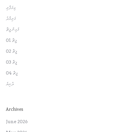
ވިޔަފާރި
މަރިޔާދު
މެއިން ފީޗާ
ފީޗާ 01
ފީޗާ 02
ފީޗާ 03
ފީޗާ 04
ދުނިޔެ
Archives
June 2026