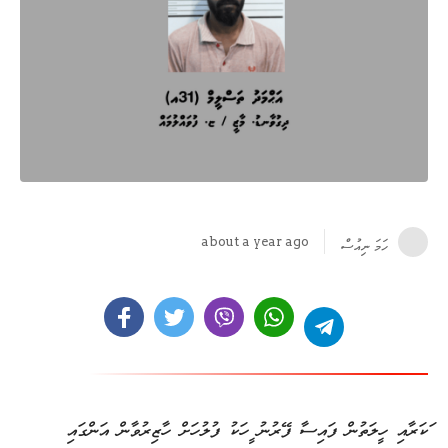
about a year ago
ހަމަ ނިއުސް
މަކަރާއި ހީލަތުން ފައިސާ ފޭރުނު މީހަކު ފުލުހަށް ހާޒިރުވާން އަންގައި