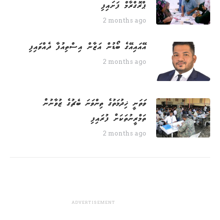
ޕްރޮގްރާމް ފަށައިފި
2 months ago
އޭއައިއޭގެ ބޯޑުން އަޒާން އިސްތިއުފާ ދެއްވައިފި
2 months ago
ވަތަނީ ޚިދުމަތުގެ ތިންވަނަ ބެޗުގެ ޒުވާނުން
ތަމްރީނުތަކަށް ފުރައިފި
2 months ago