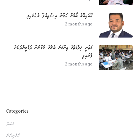
އޭއައިއޭގެ ބޯޑުން އަޒާން އިސްތިއުފާ ދެއްވައިފި
2 months ago
ވަތަނީ ޚިދުމަތުގެ ތިންވަނަ ބެޗުގެ ޒުވާނުން ތަމްރީނުތަކަށް
ފުރައިފި
2 months ago
Categories
ޚަބަރު
އެހެނިހެން