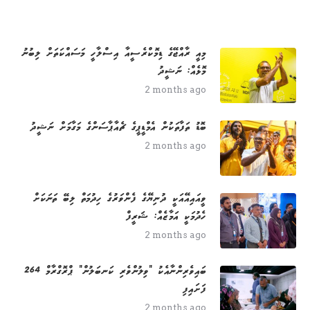
މިއީ ރާއްޖޭގެ ޑިމޮކްރެސީއާ އިސްލާހީ މަސައްކަތަށް ލިބުނު
މޮޅެއް: ނަޝީދު
2 months ago
ބޮޑު ތަފާތަކުން އެމްޑީޕީގެ ޗެއާޕާސަންގެ މަގާމަށް ނަޝީދު
2 months ago
ވީއައިއޭއަކީ ދުނިޔޭގެ ފެންވަރުގެ ހިދުމަތް ލިބޭ ތަނަކަށް
ހެދުމަކީ އަމާޒެއް: ޝަރީފް
2 months ago
264 ބައިވެރިންނާއެކު "ވިލުންވެރި ކަނބަލުން" ޕްރޮގްރާމް
ފަށައިފި
2 months ago