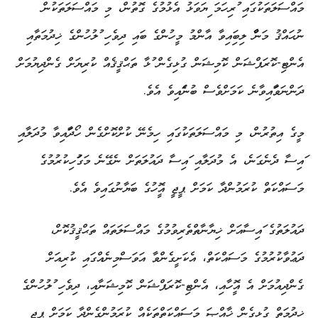
މައްސަލަތަކުގައި ފުރިހަމަ ފިޔަވަޅު އެޅުމުގެ ގޮތުން، މި މައްސަލަތަކުން
ނުޙައްޤު މަންފާ ލިބިފައިވާ އާންމު މީހުންގެ ބައި ދިވެހި ފުލުހުންގެ ޚިދުމަތާއި
އެންޓި-ކޮރަޕްޝަން ކޮމިޝަން ގުޅިގެން ފުޅާ ތަޙްޤީޤެއް ކުރިޔަށް ގެންދިޔުމަށް
ދަންނަވާފައިވާނެ ކަމަށްވެސް ބުނެފައިވެ އެވެ.
މީގެ އިތުރުން، މި މައްސަލަތަކުގައި ހިމެނޭ ކުށްކޮށްގެން ހޯދާފައިވާ މުދަލާއި
ފައިސާ ދެނެގަނެ، އެ މުދަލާއި ފައިސާ ދައުލަތަށް ނެގޭނެ މަގުފަހިކުރުމުގެ
މަސައްކަތް ކުރަމުންދާ ކަމަށް ޕީޖީ އޮފީހުގެ ބަޔާނުގައިވެ އެވެ.
ދައުލަތުގެ ފައިސާއަށް ޚިޔާނާތްތެރިވުމުގެ މައްސަލަތައް ތަޙްޤީޤުކޮށް،
ދަޢުވާކުރުމުގެ މަސައްކަތް، އެކަށީގެންވާ އަވަސްމިނެއްގައި ކުރިއަށް
ގެންދިއުމަށް އެ އޮފީހާއި، އެންޓި-ކޮރަޕްޝަން ކޮމިޝަނާއި، ދިވެހި ފުލުހުންގެ
ޚިދުމަތް ގުޅިގެން ޚާއްޞަ މަސައްކަތްތަކެއް ކުރަމުންގެންދާ ކަމަށް ޕީޖީ