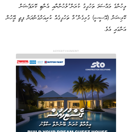
މީހުންގެ މައްސަލަ ތަހުގީގު ކުރަން ފުލުހުންނާއި އެންޓި ކޮރަޕްޝަން
ކޮމިޝަން (އޭސީސީ) ގުޅިގެން ފުޅާ ތަހުގީގެއް ކުރިއަށްގެންދަން ޕީޖީ އޮފީހުން
އަންގައިފި އެވެ.