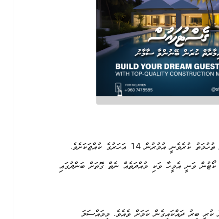
ފުލުސް މީހާ ޖިންސީ ގޯނާ ކުރިކަމަށް ތުހުމަތު ކުރެވެނީ އުމުރުން 14 އަހަރުގެ ކުއްޖަކަށެވެ.
ކޯޓުން ވަނީ އެމީހާ ވަކި މުއްދަތެއް ނެތް ގޮތަށް ބަންދުގައި
 ކުރީ ބިރު ދައްކައިގެން ކަމަށް ވެއެވެ. މިމައްސަލަ