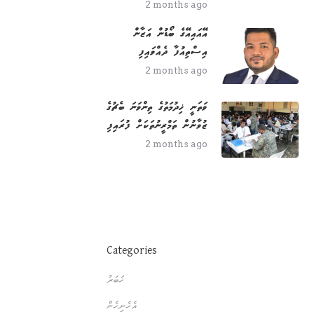
2 months ago
އޭއައިއޭގެ ބޯޑުން އަޒާން
އިސްތިއުފާ ދެއްވައިފި
2 months ago
ވަތަނީ ޚިދުމަތުގެ ތިންވަނަ ބެޗުގެ
ޒުވާނުން ތަމްރީނުތަކަށް ފުރައިފި
2 months ago
Categories
ޚަބަރު
އެހެނިހެން