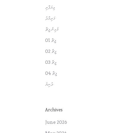
ވިޔަފާރި
މަރިޔާދު
މެއިން ފީޗާ
ފީޗާ 01
ފީޗާ 02
ފީޗާ 03
ފީޗާ 04
ދުނިޔެ
Archives
June 2026