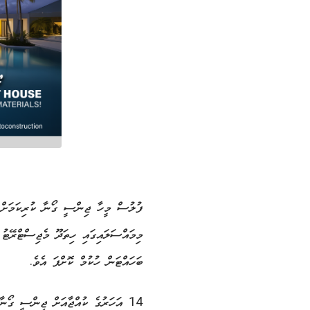
މިމައްސަލައިގައި ހިތަދޫ މެޖިސްޓްރޭޓު 
ބަހައްޓަން ހުކުމް ކޮށްފަ އެވެ.
14 އަހަރުގެ ކުއްޖާއަށް ޖިންސީ ގޯނާ