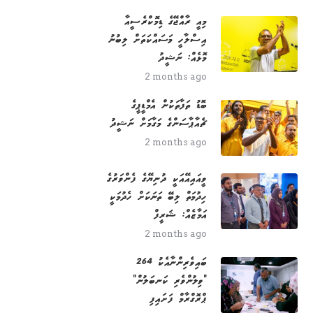
މިއީ ރާއްޖޭގެ ޑިމޮކްރެސީއާ
އިސްލާހީ މަސައްކަތަށް ލިބުނު
މޮޅެއް: ނަޝީދު
2 months ago
ބޮޑު ތަފާތަކުން އެމްޑީޕީގެ
ޗެއާޕާސަންގެ މަގާމަށް ނަޝީދު
2 months ago
ވީއައިއޭއަކީ ދުނިޔޭގެ ފެންވަރުގެ
ހިދުމަތް ލިބޭ ތަނަކަށް ހެދުމަކީ
އަމާޒެއް: ޝަރީފް
2 months ago
264 ބައިވެރިންނާއެކު
"ވިލުންވެރި ކަނބަލުން"
ޕްރޮގްރާމް ފަށައިފި