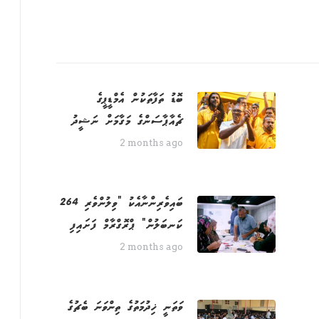
ބޮޑު ތަފާތަކުން އެމްޑީޕީގެ
ޗެއާޕާސަންގެ މަގާމަށް ނަޝީދު
2 months ago
264 ބައިވެރިންނާއެކު "ވިލުންވެރި
ކަނބަލުން" ޕްރޮގްރާމް ފަށައިފި
2 months ago
ވަތަނީ ޚިދުމަތުގެ ތިންވަނަ ބެޗުގެ