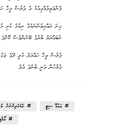
ފެންމަތިވުމާއިއެކު އެ ފުލުސް މީހާ ހައ
ގިނަ ރައްޔިތުންނަކެއް ނިކުމެ ކުރި މުޒ
ނުބައްދަލު ބާރުގެ ބޭނުންވެސް ކޮށްފަ އ
ފުލުސް މީހާ ހައްޔަރު ކުރީ ރޭގެ ވަގުތެ
ފުލުހުން ވަނީ ބުނެފަ އެވެ.
އައްޑޫ ސިޓީ
ކުޑަކުދިންނަށް ކު
މޯލް