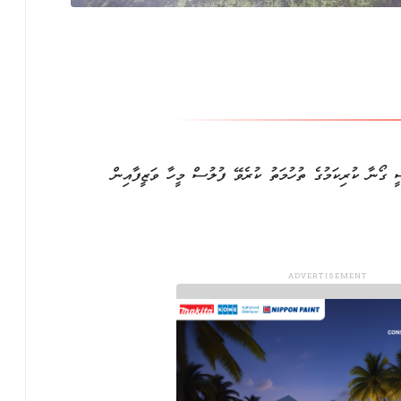
ީ ގޯނާ ކުރިކަމުގެ ތުހުމަތު ކުރެވޭ ފުލުސް މީހާ ވަޒީފާއިން