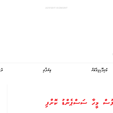
މުނިފޫހިފިލުވުން
ވިޔަފާރި
ދުނ
ުލުސް މީހާ ސަސްޕެންޑު ކޮށްފި