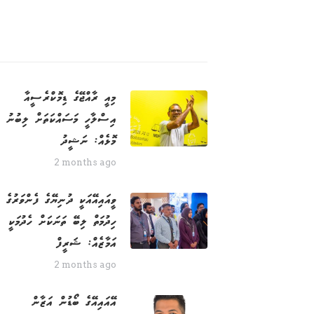
މިއީ ރާއްޖޭގެ ޑިމޮކްރެސީއާ
އިސްލާހީ މަސައްކަތަށް ލިބުނު
މޮޅެއް: ނަޝީދު
2 months ago
ވީއައިއޭއަކީ ދުނިޔޭގެ ފެންވަރުގެ
ހިދުމަތް ލިބޭ ތަނަކަށް ހެދުމަކީ
އަމާޒެއް: ޝަރީފް
2 months ago
އޭއައިއޭގެ ބޯޑުން އަޒާން