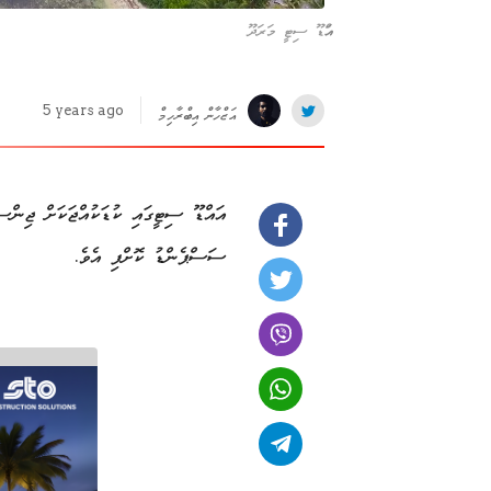
އައްޑޫ ސިޓީ މަރަދޫ
5 years ago
އަޒްހާން އިބްރާހިމް
އައްޑޫ ސިޓީގައި ކުޑަކުއްޖަކަށް ޖިންސ
ސަސްޕެންޑު ކޮށްފި އެވެ.