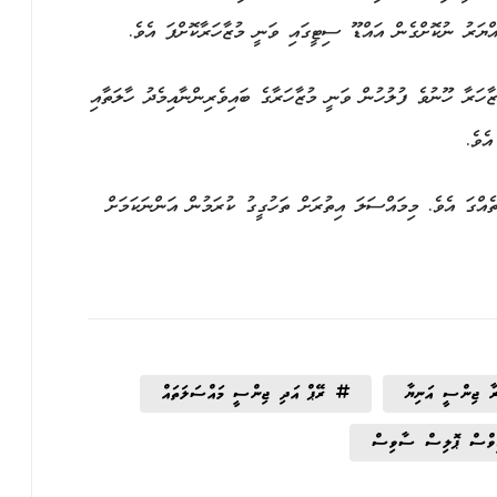
ްޔަރު ނުކޮށްގެން އައްޑޫ ސިޓީގައި ވަނީ މުޒާހަރާކޮށްފަ އެވެ.
ާހަރާ ހޫނުވެ ފުލުހުން ވަނީ މުޒާހަރާގެ ބައިވެރިންނާއިމެދު ހާލަތާއި
ެވެ.
އްގަ އެވެ. މިމައްސަލަ އިތުރަށް ތަހުގީގު ކުރަމުން އަންނަކަމަށް
ރާ ޖިންސީ އަނިޔާ
ރޭޕް އަދި ޖިންސީ މައްސަލަތައް
ޑިވްސް ޕޮލިސް ސާވިސް