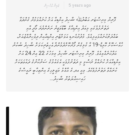
5 years ago
ޒައިނާ މުހުސިން
ފޮރިން މިނިސްޓަރ އަބްދުﷲ ޝާހިދު އިންޑިއާ އަށް ކުރައްވަމުން ގެންދަވާ
ދަތުރުފުޅުގައި މިއަދު އިންޑިއާގެ ބޮޑުވަޒީރު ނަރެންދުރަ މޯދީ އާއި
ބައްދަލުކުރައްވައިފިއެވެ. މެދުނުކެނޑި އަވަށްޓެރި އިންޑިއާއިން ދިވެހިރާއްޖެއަށް،
ހާއްސަކޮށް ކޮވިޑް-19 އާ ގުޅިގެން ފޯރުކޮށްދެމުންދާ އެހީތެރިކަމަށް ޝާހިދު ޝުކުރު
އަދާކުރެއްވިއެވެ. ފޮރިން މިނިސްޓަރ ޝާހިދު މިމަހުގެ 22 އިން 24 އަށް
އިންޑިއާއަށް ކުރައްވާ ރަސްމީ މި ދަތުރުފުޅަކީ އެގައުމުގެ ސަރުކާރުގެ ދައުވަތަކަށް
ކުރައްވާ ދަތުރުފުޅެކެވެ. މިއީ އދ.ގެ އާއްމު މަޖިލީހިގެ އިންތިހާބީ ރައީސްގެ
ހައިސިއްޔަތުން ޝާހިދު…