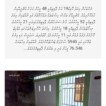
ރަށްތަކުން މިއަދު ކޮވިޑް19 އަށް ޕޮޒިޓިވްވީ 48 މީހުން ކަމަށް އެޗްޕީއޭއިން
ހާމަކޮށްފިއެވެ. އެޗްޕީއޭގެ ތަފާސް ހިސާބުތައް ދައްކާގޮތުން މުޅި ރާއްޖެއިން މިއަދު
ޕޮޒިޓިވްވީ 92 މީޙުންނެވެ. މާލެ ސަރަހައްދުން ޕޮޒިޓިވްވެފައިވަނީ 21 މީހުންނެވެ.
ރިސޯޓްތަކުން ޕޮޒިޓިވްވީ 18 މީހުންނެވެ. މިވަގުތު ހޮސްޕިޓަލްތަކުގައި އެޑްމިޓް
ކޮށްގެން ފަރުވާ ދެމުން ދަނީ 11 މީހުންނަށެވެ. ވޭތުވެދިޔަ ސައުވީސް ގަޑި އިރުގެ
ތެރޭގައި ވަނީ 5940 ސާމްޕަލް ޓެސްޓްކޮށްފައެވެ. ރާއްޖެއިން މިހާތަނަށް
76،546 މީހުން ވަނީ މި ބައްޔަށް ޕޮޒިޓިވްވެފައެވެ.…