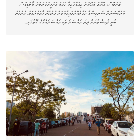
ގެންގޮސް، އޭނާގެ މައްޗަށް އިއްވާފައިވާ ހުކުމް ތަންފީޒުކުރުމަށް މޯލްޑިވްސް
ކަރެކްޝަނަލް ސަރވިސްއާ ހަވާލުކޮށްފައިވާކަމަށް ފުލުހުން ހާމަކުރެއެވެ. ފުލުހުން
ބުނީ ޕާކިސްތާނަށް ދިޔަ މައްސަލަ ވަކި މައްސަލައެއްގެ ގޮތުގައި…