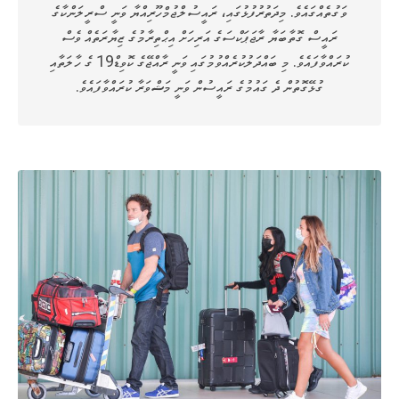
ވަގުތެއްގައެވެ. މިދަތުރުފުޅުގައި، ރައީސުލްޖުމްހޫރިއްޔާ ވަނީ ސްރީލަންކާގެ
ރައީސް ގޮތާބަޔާ ރާޖަޕަކްސަގެ އަރިހަށް އިޙްތިރާމުގެ ޒިޔާރަތެއް ވެސް
ކުރައްވާފައެވެ. މި ބައްދަލުކުރެއްވުމުގައި ވަނީ ރާއްޖޭގެ ކޮވިޑް19 ގެ ހާލަތާއި
ގުޅޭގޮތުން ދެ ގައުމުގެ ރައީސުން ވަނީ މަޝްވަރާ ކުރައްވާފައެވެ.