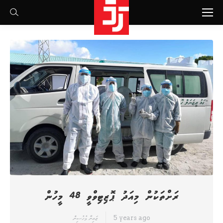
Search:
ރަށްތަކުން މިއަދު ޕޮޒިޓިވްވީ 48 މީހުން
5 years ago
ޒައިނާ މުހުސިން