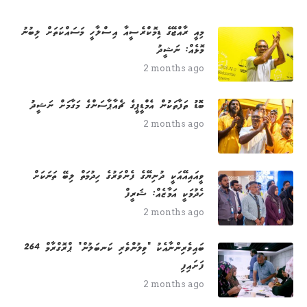
މިއީ ރާއްޖޭގެ ޑިމޮކްރެސީއާ އިސްލާހީ މަސައްކަތަށް ލިބުނު
މޮޅެއް: ނަޝީދު
2 months ago
ބޮޑު ތަފާތަކުން އެމްޑީޕީގެ ޗެއާޕާސަންގެ މަގާމަށް ނަޝީދު
2 months ago
ވީއައިއޭއަކީ ދުނިޔޭގެ ފެންވަރުގެ ހިދުމަތް ލިބޭ ތަނަކަށް
ހެދުމަކީ އަމާޒެއް: ޝަރީފް
2 months ago
264 ބައިވެރިންނާއެކު "ވިލުންވެރި ކަނބަލުން" ޕްރޮގްރާމް
ފަށައިފި
2 months ago