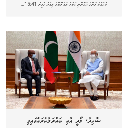
ގެއެއްގެ ފުރާޅު އެއްލާލި ކަމުގެ މަޢުލޫމާތު މިއަދު ހަވީރު 15:41…
ޝާހިދު، މޯދީ އާއި ބައްދަލުކުރައްވައިފި