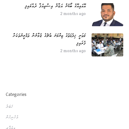
އޭއައިއޭގެ ބޯޑުން އަޒާން އިސްތިއުފާ ދެއްވައިފި
2 months ago
ވަތަނީ ޚިދުމަތުގެ ތިންވަނަ ބެޗުގެ ޒުވާނުން ތަމްރީނުތަކަށް
ފުރައިފި
2 months ago
Categories
ޚަބަރު
އެހެނިހެން
ވިޔަފާރި