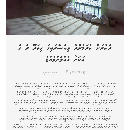
ދެކުނަށް ކުރަމުންދާ ވިއްސާރައިގަ ހިތަދޫ ދެ ގެ
އަކަށް ގެއްލުންވެއްޖެ
5 years ago
ޒައިނާ މުހުސިން
މޫސުމް ގޯސްވެ ސ.ހިތަދޫގެ ދެ ގެއަކަށް ގެއްލުން ލިބުމާ ގުޅިގެން އެމްއެންޑީއެފް
ސަދަން އޭރިއާގެ ސިފައިން އެހީތެރިކަން ފޯރުކޮށްދީފިއެވެ. މިއަދު މެންދުރުފަހު
ބޯކޮށް ވާރޭވެހި ވައިގަދަވުމުގެ ސަބަބުން ސ.ހިތަދޫގެ ގެއެއްގެ ފުރާޅު އެއްލާލައި،
އިތުރު ގެއަކަށް ފެން ވަންނަމުންދާ ކަމުގެ މަޢުލޫމާތު އެމްއެންޑީއެފް ސަދަން
އޭރިއާއަށް ލިބުމާ ގުޅިގެން އެމްއެންޑީއެފް ސަދަން އޭރިއާ ސިފައިން ވަނީ
ހަރަކާތްތެރިވެފައެވެ. މިގޮތުން ވިއްސާރަވެ، ވައިގަދަ ވުމުގެ ސަބަބުން ސ.ހިތަދޫގެ