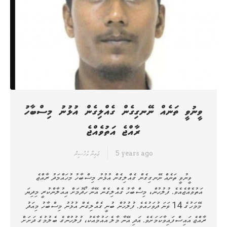
ވީނުވީ ތަނެއް ނޭނގިގެން ގެއްލިގެން އުޅުނު މިސްބާހު
ރާއްޖެ އަތުވެއްޖެ
5 years ago
ޒައިނާ މުހުސިން
ވީނުވީ ތަނެއް ނޭނގިގެން ގެއްލިގެން އުޅުނު މިސްބާހު މުހައްމަދު ރާއްޖެ
އަތުވެއްޖެއެވެ. ފުލުހުން، މިސްބާހު ގެއްލިގެން އޭނާ ހޯދުމަށް އިއުލާންކުރީ މިދިޔަ
މޭމަހުގެ 14 ވަނަ ދުވަހުއެވެ. ފުލުހުން ބުނީ ގެއްލިގެން އުޅުނު މިސްބާހު މިއަދު
ރާއްޖެ އައިސްފައިވާކަމަށެވެ. އަދި އޭނާ މާލެ އައުމާއެކު، ފުލުހުންގެ ބެލުމުގެ ދަށަށް