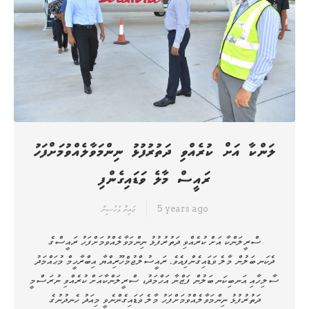
ލަންކާ އަށް ކުރެއްވި ދަތުރުފުޅު ނިންމަވާލެއްވުމަށްފަހު
ރައީސް މާލެ ވަޑައިގެންފި
5 years ago
ޒައިނާ މުހުސިން
ސްރީލަންކާ އަށް ކުރެއްވި ދަތުރުފުޅު ނިންމަވާލެއްވުމަށްފަހު ރައީސްގެ
ދެކަނބަލުން މާލެ ވަޑައިގެންފިއެވެ. ރައީސުލްޖުމްހޫރިއްޔާ އިބްރާހީމް މުޙައްމަދު
ސާލިހާއި އަނބިކަނބަލުން ފަޒްނާ އަހްމަދު، ސްރީލަންކާއަށް ކުރެއްވި ނުރަސްމީ
ދަތުރުފުޅު ނިންމަވާލެއްވުމަށްފަހު މާލެ ވަޑައިގެންނެވީ މިއަދު ހެނދުނުގެ