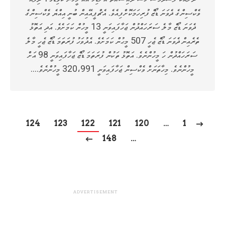
ވެކްސިންގެ ދެވަނަ ޑޯޒް ފުރިހަމަކޮށްފިއެވެ. އެޗްޕީއޭއިން ބުނީ އިއްޔެ ވެކްސިންގެ
ދެވަނަ ޑޯޒް މާލެ ސަރަހައްދުން ޖަހާފައިވަނީ 13 މީހުން ކަމަށެވެ. އަދި އަތޮޅު
ތެރެއިން ދެވަނަ ޑޯޒް ޖެހީ 507 މީޙުން ކަމަށެވެ. އެދުވަހު ފުރަތަމަ ޑޯޒް ޖެހީ މާލެ
ސަރަހައްދުން ހަ މީހުންނެވެ. އަތޮޅު ތަކުން ފުރަތަމަ ޑޯޒް ޖަހާފައިވަނީ 98 އަށް
މީހުންނެވެ. މިހާތަނަށް ވެކްސިން ޖަހާފައިވަނީ 320،991 މީހުންނެވެ.…
124
123
122
121
120
…
1
148
…