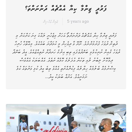
ފަރުދީ ޒިންމާ ކިޔާ އެއްޗެއް ދަންނަންތަ؟
5 years ago
ޒައިނާ މުހުސިން
ފަރުދީ ޒިންމާ ކިޔާ އެއްޗެއް ދަންނަންތޯ އަހަން މިޖެހުނީ ލައްކަ ގިނަ ކަންކަން މި
ދެތިން ދުވަހު ފެނުމުންނެވެ. ނޫނޭ ވާ ދިވެހިން މީ ކުޅަދާނަ ބައެކެވެ. މިއޮތްހާ ހުރިހާ
ދުވަހު ގެއިން ނުނިކުމެވި ބަންދުވެފައި ތިބި އިރުގެ ހަނދާން ނެތިއްޖެއެވެ. އީދު ބަންދާ
ދިމާކޮށް ލިބުނު ލުއި ތަކުން އުފަލުގެ ކޮޅެއް ނެތެވެ. އެއްބަޔަކު އެއްވެސް
ވިސްނުމެއް ބެލުމެއް ހިޔާލެއް ފިކުރެެއްނެތި އެއްވެ ތިބެ އީދު ކުޅި ވަރުތައް ކުޅެ
ނަގަނީއެވެ. އަނެއް ބަޔަކު އީދު…