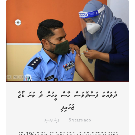
ދެލައްކަ ފަސްދޮޅަސް ހާސް މީހުން ދެ ވަނަ ޑޯޒް
ޖަހައިފި
5 years ago
ޒައިނާ މުހުސިން
ދެލައްކަ ފަސްދޮޅަސް ހާސް ދުއިސައްތަ އަށްޑިހަ އެއް މީހުން ކޮވިޑް19 ދިފާއު