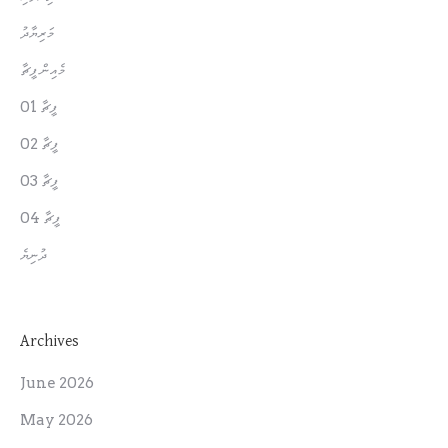
މަރިޔާދު
މެއިން ފީޗާ
ފީޗާ 01
ފީޗާ 02
ފީޗާ 03
ފީޗާ 04
ދުނިޔެ
Archives
June 2026
May 2026