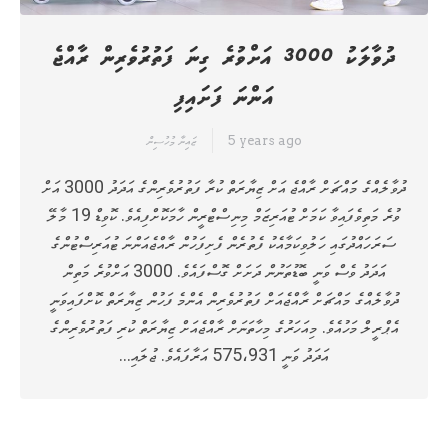
ދުވާލަކު 3000 އަށްވުރެ ގިނަ ފަތުރުވެރިން ރާއްޖެ
އަންނަ ފަށައިފި
5 years ago
ޒައިނާ މުހުސިން
ދުވާލެއްގެ މަައްޗަށް ރާއްޖެ އަށް ޒިޔާރަތް ކުރާ ފަތުރުވެރިންގެ އަދަދު 3000 އަށް
ވުރެ މަތިވެފައިވާ ކަމަށް ޓުއަރިޒަމް މިނިސްޓްރީން ހާމަކޮށްފިއެވެ. ކޮވިޑް 19 މާލޭ
ސަރަހައްދުގައި ހަލުވިކަމާއެކު ފެތުރެން ފެށިފަހުން ރާއްޖެއަންނަ ޓުއަރިސްޓުންގެ
އަދަދު ވެސް ވަނީ ބޮޑުތަނުން ދަށަށް ގޮސްފައެވެ. 3000 އަށްވުރެ މަތިން
ދުވާލެއްގެ މައްޗަށް ރާއްޖެއަށް ފަތުރުވެރިން އެންމެ ފަހުން ޒިޔާރަތް ކޮށްފައިވަނީ
އެޕްރީލް މަހުއެވެ. މިއަހަރުގެ މިހާތަނަށް ރާއްޖެއަށް ޒިޔާރަތް ކުރި ފަތުރުވެރިންގެ
އަދަދު ވަނީ 575،931 އަރާފައެވެ. ޖުލައި…