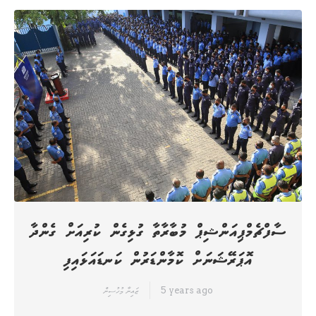
ސާފްޗެމްޕިއަންޝިޕް މުބާރާތާ ގުޅިގެން ކުރިއަށް ގެންދާ
އޮޕަރޭޝަނަށް ކޮމާންޑަރުން ކަނޑައަޅައިފި
5 years ago
ޒައިނާ މުހުސިން