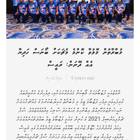
މުބާރާތުން މޮޅުވާ ކޮންމެ މެޗަކަށް ބޯނަސް ހަދިޔާ
އެއް ދޭނަން: ރައީސް
5 years ago
ޒައިނާ މުހުސިން
ރާއްޖެއަކީ ފުޓުބޯޅައަށް ލޯބިކުރާ ގައުމެއްކަމަށާއި، ދިވެހިންގެ އުންމީދުތައް
ގުޅިފައިވަނީ ދިވެހި ފުޓްބޯޅަ ޓީމު މި މުބާރާތް ކާމިޔާބުކުރުމުގެ މައްޗަށްކަމަށް
ރައީސުލްޖުމުހޫރިއްޔާ އިބްރާހިމް މުހައްމަދު ސާލިހު ވިދާޅުވެއްޖެއެވެ. ސާފް
ޗެމްޕިއަންޝިޕް 2021 ގެ ކުރިން ގައުމީ ފުޓްބޯޅަ ޓީމާ ބައްދަލުކުރެއްވުމަށް
މިއަދު މެންދުރުފަހު ހޮޓެލް ޖެންގައި ބޭއްވެވި ބައްދަލުކުރެއްވުމުގައި ރައީސް
ވިދާޅުވީ، ދިވެހިން ތިބީ ގައުމީޓީމާއެކު ތިން ވަނަ ފަހަރަށް ސާފް ޗެންޕިއަންޝިޕް