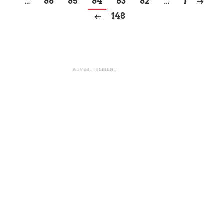
…
66
65
64
63
62
…
1
148