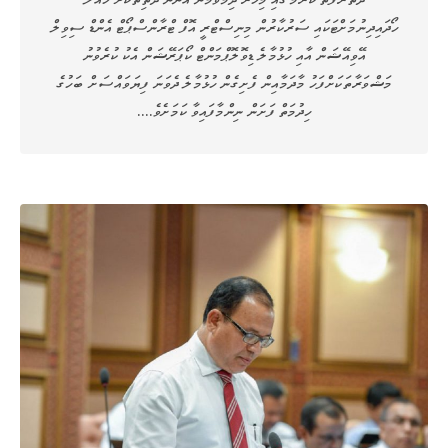
ހޯދައިދިނުމަށްޓަކައި ސަރުކާރުން މިނިސްޓްރީ އޮފް ޓްރާންސްޕޯޓް އެންޑް ސިވިލް
އޭވިއޭޝަން އާއި ހުޅުމާލެ ޑިވޮލޮޕްމަންޓް ކޯޕަރޭޝަން އެކު ކުރެވުނު
މަޝްވަރާތަކަށްފަހު މާދަމާއިން ފެށިގެން ހުޅުމާލެ ދެވަނަ ފިޔަވައްސަށް ބަހުގެ
ހިދުމަތް ފަށަން ނިންމާފައިވާ ކަމަށެވެ.…