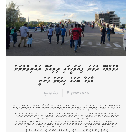
ހުޅުމާލޭގެ ދެވަނަ ފިޔަވަހީގައި ދިރިއުޅޭ ރައްޔިތުންނަށް
މާދަމާ ބަހުގެ ހިދުމަތް ފަށަނީ
5 years ago
ޒައިނާ މުހުސިން
ހުޅުމާލޭގެ ދެވަނަ ފިޔަވަހީގައި ދިރިއުޅޭ ރައްޔިތުންނަށް މާދަމާ ބަހުގެ ހިދުމަތް ފަށަން
ނިންމާފައިވާ ކަމަށް އެމްޓީސީސީން ހާމަކޮށްފިއެވެ. އެމްޓީސީސީން ނެރުނު ޕްރެސް
ރިލީޒެއްގައި ބުނެފައިވަނީ، ހުޅުމާލޭ ދެވަނަ ފިޔަވަހީގައި ދިރިއުޅޭ ރައްޔިތުންނަށް
ދަތުރުފަތު ކުރުމުގައި މިހާރު ދިމާވަމުން އަންނަ ދަތިތަކަށް ހައްލު