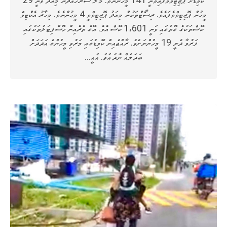
މީހުން ޕޮޒިޓިވްވެފައެވެ. ރިސޯޓްތަކުން މިއަދު ޕޮޒިޓިވްވީ 4 މީޙުންނެވެ. މިހާރު އެކްޓިވް
ކޭސްތަކުގެ ގޮތުގައި ވަނީ 1،601 ކޭސް އެވެ. އޭގެ ތެރެއިން ހޮސްޕިޓަލުތަކުގައި
ފަރުވާ ދެނީ 19 މީހުންނަށެވެ. ރާއްޖެއިން ކޮވިޑުގައި މަރުވި މީހުންގެ އަދަދަށް
ބަދަލެއް ނާދެ އެވެ. އެއީ…