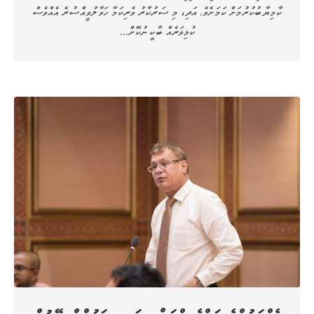
ކާމިޔާބުކުރުމަށް ކަމަށެވެ. އަދި، މި ސަރުކާރު ވެރިކަމާ ހަވާލުވީއްސުރެ އެއްވެސް
ކުޅިވަރެއް ބާކީ ނުކޮށް…