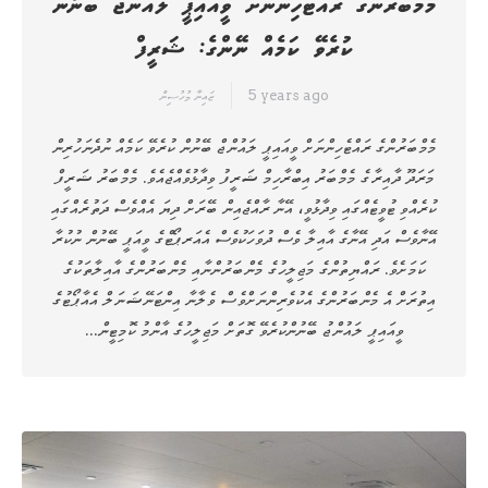
މެމްބަރުންގެ ރައްޓެހިންނަށް ވީއައިޕީ ލައުންޖް ބޭނުން
ކުރެވޭ ކަމެއް ނޭންގެ: ޝަރީފް
5 years ago
ޒައިނާ މުހުސިން
މެމްބަރުންގެ ރައްޓެހިންނަށް ވީއައިޕީ ލައުންޖް ބޭނުން ކުރެވޭ ކަމެއް ނުދެނަހުރިން
މަރަދޫ ދާއިރާގެ މެމްބަރު އިބްރާހިމް ޝަރީފު ވިދާޅުވެއްޖެއެވެ. މެމްބަރު ޝަރީފް
ކުރެއްވި ޓުވީޓެއްގައި ވިދާޅުވީ، އޭނާ ރާއްޖެއިން ބޭރަށް ދިޔަ އެއްވެސް ދަތުރެއްގައި
އޭނާވެސް އަދި އޭނާގެ އާއިލާ ވެސް ދުވަހަކުވެސް އެއަރޕޯޓްގެ ވީއަޕީ ބޭނުން ނުކުރާ
ކަމަށެވެ. ރައްޔިތުންގެ މަޖިލީހުގެ މެންބަރުންނާއި މެންބަރުންގެ އާއިލާތަކުގެ
އިތުރަށް އެ މެންބަރުންގެ އެކުވެރިންނަށްވެސް ވެލާނާ އިންޓަނޭޝަނަލް އެއާޕޯޓުގެ
ވީއައިޕީ ލައުންޖު ބޭނުންކުރެވޭ ގޮތަށް މަޖިލީހުގެ އާންމު ކޮމިޓީން…