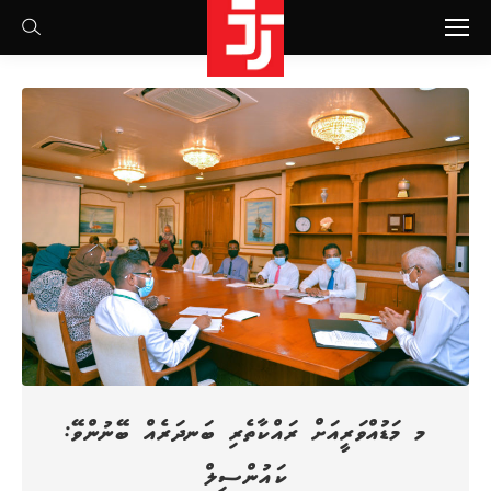
Search:
މ މަޑުއްވަރީއަށް ރައްކާތެރި ބަނދަރެއް ބޭނުންވޭ:
ކައުންސިލް