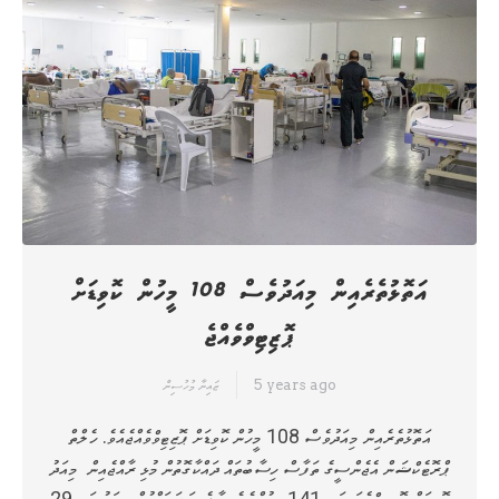
އަތޮޅުތެރެއިން މިއަދުވެސް 108 މީހުން ކޮވިޑަށް
ޕޮޒިޓިވްވެއްޖެ
5 years ago
ޒައިނާ މުހުސިން
އަތޮޅުތެރެއިން މިއަދުވެސް 108 މީހުން ކޮވިޑަށް ޕޮޒިޓިވްވެއްޖެއެވެ. ހެލްތް
ޕްރޮޓެކްޝަން އެޖެންސީގެ ތަފާސް ހިސާބުތައް ދައްކާގޮތުން މުޅި ރާއްޖެއިން މިއަދު
ކޮވިޑަށް ޕޮޒިޓިވްވެފައިވަނީ 141 މީހުންނެވެ. މާލެ ސަރަހައްދުން މިއަދު ވަނީ 29