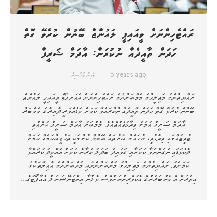
ރައްޓެހިންނަށް ވީއައިޕީ ލައުންޖް ބޭނުން ކުރެވޭ ގޮތް
ހަދަން ތާއީދެއް ނުކުރަން: އާދަމް ޝަރީފް
5 years ago
ޒައިނާ މުހުސިން
ރައްޔިތުންގެ މަޖިލީހުގެ މެމްބަރުންގެ ރައްޓެހިންނަށް އެއަރޕޯޓް ވީއައިޕީ ލައުންޖް
ބޭނުން ކުރެވޭ ގޮތް ހަދަން ތާއީދެއް ނުކުރައްވާ ކަމަށް މަޑުއްވަރީ ދާއިރާގެ މެމްބަރު
އާދަމް ޝަރީފް އުމަރު ވިދާޅުވެއްޖެއެވެ. މެމްބަރު އާދަމް ޝަރީފް ކުރެއްވި
ޓުވީޓެއްގައި ވިދާޅުވީ، ނުހައްގު ބާރުތައް ބޭނުން ކުރުމަކީ ތަހުޒީބުކަމެއް ކަމަށް
ދެކެވަޑައި ނުގަންނަވާ ކަމަށާއި ގަވައިދު ބަދަލު ކުރާނެ ކަމަށް އުއްމީދު ކުރައްވާ
ކަމަށެވެ. ރައްޔިތުންގެ މަޖިލީހުގެ މެންބަރުންނާއި މެންބަރުންގެ އާއިލާތަކުގެ
އިތުރަށް އެ މެންބަރުންގެ އެކުވެރިންނަށްވެސް ވެލާނާ އިންޓަނޭޝަނަލް އެއާޕޯޓުގެ…