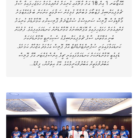
އޮކްޓޯބަރ 1 އިން 18 އަށް މާލޭގައި ކުރިއަށް ގެންދިއުމަށް ހަމަޖެހިފައިވާ ސާފް
ޗެމްޕިއަންޝިޕް ފުޓްބޯޅަ މުބާރާތާ ގުޅިގެން ސަލާމަތީ ކަންކަން ބެލެހެއްޓުމަށް
މޯލްޑިވްސް ޕޮޮލިސް ސަރވިސްގެ ސެންޓްރަލް ޕޮލިސިންގ ކޮމާންޑުން ކުރިއަށް
ގެންދިއުމަށް ހަމަޖެހިފައިވާ އޮޕަރޭޝަނުގެ ކޮމާންޑަރުން ކަނޑައަޅައިފިއެވެ. ފުލުހުން
ބުނީ އެގޮތުން، ސާފް ޗެމްޕިއަންޝިޕްގެ ސެކިއުރިޓީ ކޮމާންޑަރަކަށް
ކަނޑައަޅާފައިވަނީ ސުޕްރިންޓެންޑެންޓް އޮފް ޕޮލިސް އަހްމަދު އަޒްހާން ކަމަށެވެ.
ޑެޕިއުޓީ ކޮމާންޑަރަކަށް ކަނޑައަޅާފައިވަނީ ޗީފް އިންސްޕެކްޓަރ އޮފް ޕޮލިސް
އަބްދުލްމަތީން އަބްދުލްކަރީމްއެވެ. އޭގެ އިތުރުން، ފީލްޑް…