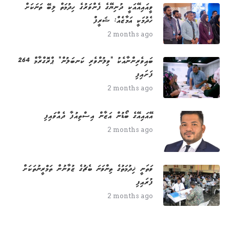
ވީއައިއޭއަކީ ދުނިޔޭގެ ފެންވަރުގެ ހިދުމަތް ލިބޭ ތަނަކަށް
ހެދުމަކީ އަމާޒެއް: ޝަރީފް
2 months ago
264 ބައިވެރިންނާއެކު "ވިލުންވެރި ކަނބަލުން" ޕްރޮގްރާމް
ފަށައިފި
2 months ago
އޭއައިއޭގެ ބޯޑުން އަޒާން އިސްތިއުފާ ދެއްވައިފި
2 months ago
ވަތަނީ ޚިދުމަތުގެ ތިންވަނަ ބެޗުގެ ޒުވާނުން ތަމްރީނުތަކަށް
ފުރައިފި
2 months ago