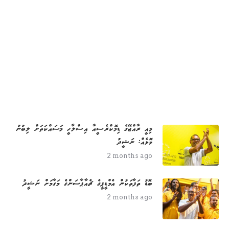
މިއީ ރާއްޖޭގެ ޑިމޮކްރެސީއާ އިސްލާހީ މަސައްކަތަށް ލިބުނު
މޮޅެއް: ނަޝީދު
2 months ago
ބޮޑު ތަފާތަކުން އެމްޑީޕީގެ ޗެއާޕާސަންގެ މަގާމަށް ނަޝީދު
2 months ago