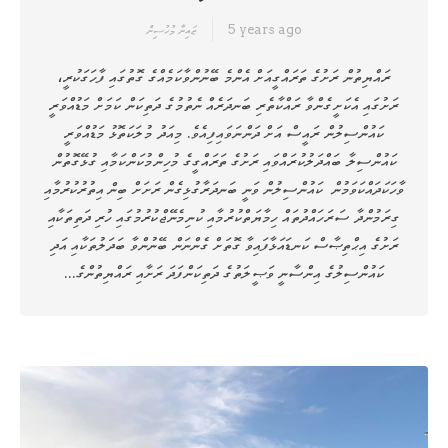
5 years ago
ޒައިނާ މުހުސިން
ރައްޔިތުން ރަށުގެ ތަރައްގީއަށް އެންމެ ބޭނުންވާކަމެއްގެ ގޮތުގައި ފާހަގަކުރީ،
ރަށުގައި އެކަށީގެންވާ ރައްކާތެރި ބަނދަރެއް ނެތުމުގެ ދަތިކަން ކަމަށް މަޑުއްވަރީ
ކައުންސިލުން ރައީސް އަށް ދަންނަވައިފިއެވެ. މިއަދު މުލަކަތޮޅު މަޑުއްވަރީ
ކައުންސިލާ ބައްދަލުކުރައްވައި ރަށުގެ ތަރައްގީގެ މުހިންމުކަންކަމާއި ގުޅޭގޮތުން
ވާހަކަދައްކަވަމުން ކައުންސިލުން ވަނީ ބަނދަރާގުޅިގެން ރަށަށް ބިން އިތުރުކުރުމާއި
ގިރަމުންދާ ސަރަހައްދުތައް ހިމާޔަތްކުރުމާއި ކުނިމެނޭޖްކުރުމުގައި ހުރި ދަތިތަކާއި
ރަށުގެ އިޙްތިޞާސް ކަނޑައަޅާފައިވާ ގޮތަށް ގެންނަން ބޭނުންވާ ބަދަލުތަކާއި އަދި
ކައުންސިލުގެ އިންސާނީ ވަޞީލަތުގެ ދަތިކަންފަދަ ރަށާއި ރައްޔިތުންގެ…