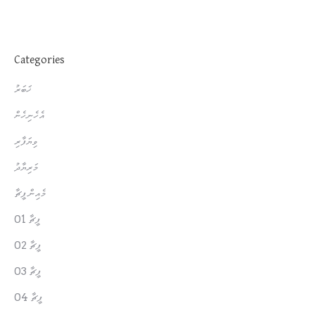
Categories
ޚަބަރު
އެހެނިހެން
ވިޔަފާރި
މަރިޔާދު
މެއިން ފީޗާ
ފީޗާ 01
ފީޗާ 02
ފީޗާ 03
ފީޗާ 04