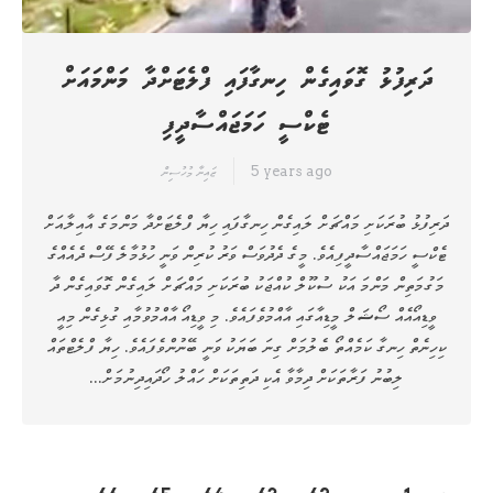
ދަރިފުޅު ގޮވައިގެން ހިނގާފައި ފްލެޓަށްދާ މަންމައަށް
ޓެކްސީ ހަމަޖައްސާދީފި
5 years ago
ޒައިނާ މުހުސިން
ދަރިފުޅު ބުރަކަށި މައްޗަށް ލައިގެން ހިނގާފައި ހިޔާ ފްލެޓަށްދާ މަންމަގެ އާއިލާއަށް
ޓެކްސީ ހަމަޖައްސާދީފިއެވެ. މީގެ ދެދުވަސް ވަރު ކުރިން ވަނީ ހުޅުމާލެ ފޭސް ދެއެއްގެ
މަގުމަތިން މަންމަ އަކު ސުކޫލް ކުއްޖަކު ބުރަކަށި މައްޗަށް ލައިގެން ގޮވައިގެން ދާ
ވީޑިއޯއެއް ސޯޝަލް މީޑިއާގައި އާއްމުވެފައެވެ. މި ވީޑިއޯ އާއްމުވުމާއި ގުޅިގެން މިއީ
ކިހިނެތް ހިނގާ ކަމެއްތޯ ބެލުމަށް ގިނަ ބަޔަކު ވަނީ ބޭނުންވެފައެވެ. ހިޔާ ފްލެޓްތައް
ލިބުނު ފަރާތަކަށް ދިމާވާ އެކި ދަތިތަކަށް ހައްލު ހޯދައިދިނުމަށް…