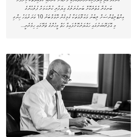
ބަނގުރާ އެތެރެކޮށް ބަނގުރަލުގެ ވިޔަފާރި ކުރާކަމަށް ފުލުހުންގެ
އިންޓެލިޖެންސަށް ލިބުނު މައުލޫމަތަކާ ގުޅިގެން ނޮވެމްބަރު 10 ވަނަ ދުވަހު ހިންގި
މި އޮޕަރޭޝަނުގައި ހައްޔަރުކޮށްފައިވާ ހަތް މީހުންގެ ތެރޭގައި ހިމެނެނީ…