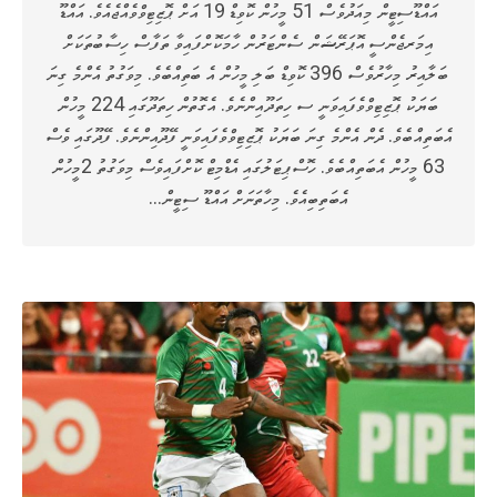
އައްޑޫސިޓީން މިއަދުވެސް 51 މީހުން ކޮވިޑް 19 އަށް ޕޮޒިޓިވްވެއްޖެއެވެ. އައްޑޫ
އިމަރޖެންސީ އޮޕަރޭޝަން ސެންޓަރުން ހާމަކޮށްފައިވާ ތަފާސް ހިސާބުތަކަށް
ބަލާއިރު މިހާރުވެސް 396 ކޮވިޑް ބަލި މީހުން އެ ބަތިއްބެވެ. މިވަގުތު އެންމެ ގިނަ
ބަޔަކު ޕޮޒިޓިވްވެފައިވަނީ ސ ހިތަދޫއިންނެވެ. އެގޮތުން ހިތަދޫގައި 224 މީހުން
އެބަތިއްބެވެ. ދެން އެންމެ ގިނަ ބަޔަކު ޕޮޒިޓިވްވެފައިވަނީ ފޭދޫއިންނެވެ. ފޭދޫގައި ވެސް
63 މީހުން އެބަތިއްބެވެ. ހޮސްޕިޓަލުގައި އެޑްމިޓް ކޮށްފައިވެސް މިވަގުތު 2މީހުން
އެބަތިބިއެވެ. މިހާތަނަށް އައްޑޫ ސިޓީން…