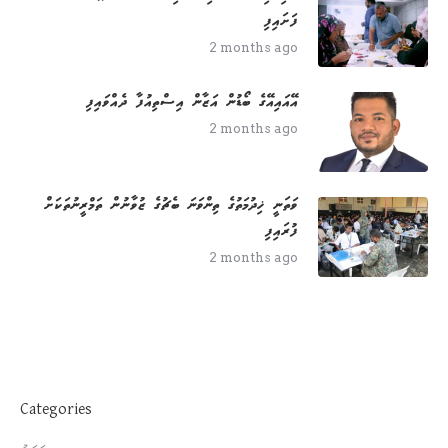
ފަށައިފި
2 months ago
އޭއައިއޭގެ ބޯޑުން އަޒާން އިސްތިއުފާ ދެއްވައިފި
2 months ago
ވަތަނީ ޚިދުމަތުގެ ތިންވަނަ ބެޗުގެ ޒުވާނުން ތަމްރީނުތަކަށް
ފުރައިފި
2 months ago
Categories