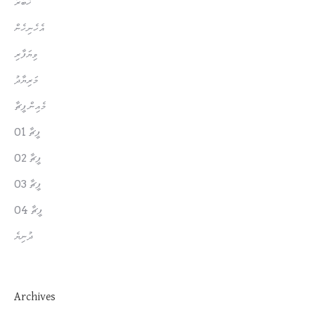
ޚަބަރު
އެހެނިހެން
ވިޔަފާރި
މަރިޔާދު
މެއިން ފީޗާ
ފީޗާ 01
ފީޗާ 02
ފީޗާ 03
ފީޗާ 04
ދުނިޔެ
Archives