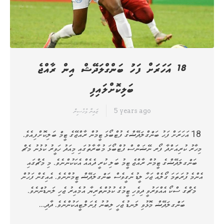
18 އަހަރަށް ފަހު ބަންގްލަދޭޝް އިން ރާއްޖެ
ބަލިކޮށްލައިފި
5 years ago
ޒައިނާ މުހުސިން
18 އަހަރަށް ފަހު ބަންގްލަދޭޝްގެ ފުޓްބޯޅަ ޓީމުން ރާއްޖޭގެ ޓީމް ބަލިކޮށްފިއެވެ.
މިހާރު ކުރިއަށްދާ ފޯރ ނޭޝަންސް ފުޓްބޯޅަ މުބާރާތުގައި މިއަދު ހަވީރު ކުޅުނު މެޗް
ބަންގލަދޭޝްގެ ޓީމުން ރާއްޖެ ޓީމު ބަލި ކުރީ ދެއެއް އެކަކުންނެވެ. މި މެޗްގައި
އެންމެ ފުރަތަމަ ގޯލެއް ޖަހާ ލީޑު ނެގީވެސް ބަންގލަދޭޝް ޓީމުންނެވެ. އެއިގެން ފަހުން
މެޗްގެ ސްކޯ އެއްވަރުވީ ދިވެހި ޓީމުގެ ކުޅުންތެރިޔާ އުމެއިރު ޖެހި ލަނޑުންނެވެ.
ބަންގލަދޭޝް މޮޅުވި ލަނޑު ޖެހީ ލިބުނު ޕެނަލްޓީއަކުންނެވެ. ދާދި…