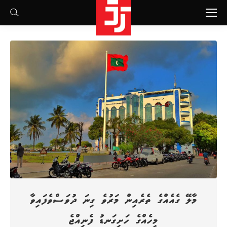
Search:
މާލޭ ގެއެއްގެ ތެރެއިން މަރުވެ ގިނަ ދުވަސްވެފައިވާ
މީހެއްގެ ހަށިގަނޑު ފެނިއްޖެ