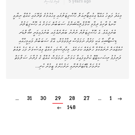
5 years ago
ޒައިނާ މުހުސިން
މިއަދު ފަތިހު އައްޑޫ އިކުއިޓޯރިއަލް ހޮސްޕިޓަލުގައި ވިހެއުމުގެ ތެރޭގައި ކުއްޖާ ނިޔާވީ
ކޮނޑު ތާށިވެ ދިމާވި ކޮމްޕްލިކޭޝަންގެ ސަބަބުން ކަމަށް އެ ހޮސްޕިޓަލުން
ބުނެފިއެވެ. އެ ހޮސްޕިޓަލުން ނެރުނު ބަޔާނެއްގަިއ ބުނެފައިވަނީ ޝޯލްޑަރ
ޑިސްޓޯޝިއާ އަކީ މަދުން ނަމަވެސް ދިމާވުމުން، އޭގެ ސަބަބުން މައިމީހާއާއި
ކުއްޖާއަށް ނުރައްކާވާ ހާލަތެއް ކަމަށެވެ. މިހާދިސާގައި ކުއްޖާ ވިއްސުމަށް ފަހު ތުއްތު
ދަރިފުޅު ރިސަސިޓޭޓް ކުރެވިފައިވާ ކަމަށާއި ނަމަވެސް ކުއްޖާ ގެ ފުރާނަ ސަލާމަތް
ކުރުމަށް ޑޮކްޓަރުންނާއި ނަރުހުންގެ ޓީމުން ކުރި…
…
31
30
29
28
27
…
1
148