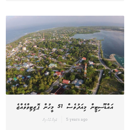
އައްޑޫސިޓީން މިއަދުވެސް 51 މީހުން ޕޮޒިޓިވްވެއްޖެ
5 years ago
ޒައިނާ މުހުސިން