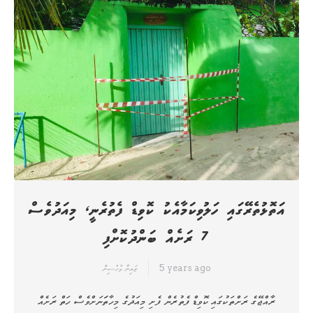
އަތޮޅުތެރޭގައި ހަލުވިކަމާއެކު ކޮވިޑް ފެތުރެނީ، މިއަދުވެސް
7 ރަށެއް ބަންދުކޮށްފި
5 years ago
ޒައިނާ މުހުސިން
ރާއްޖޭގެ ރަށްތަކުގައި ކޮވިޑް ފެތުރެން ފެށި މިއަދުގެ މިހާތަަނަށްވެސް ހަތް ރަށެއް