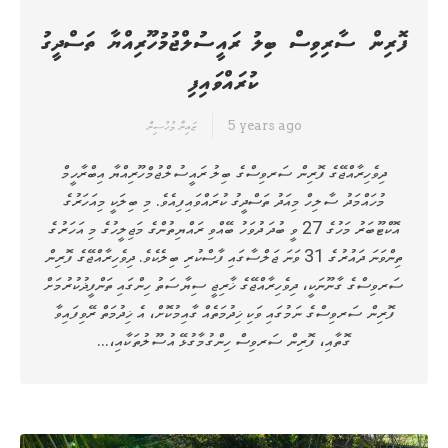
ފޮރިން ސާރިވިސް ބިލު ރައީސުލްޖުމުހޫރިއްޔާ ތަސްދީގު
ކުރައްވައިފި
5 years ago
ޒައިނާ މުހުސިން
ދިވެހިރާއްޖޭގެ ފޮރިން ސަރވިސްގެ ބިލު ރައީސުލްޖުމްހޫރިއްޔާ އިބްރާހީމް
މުހައްމަދު ސާލިހް މިއަދު ތަސްދީގު ކުރައްވައިފިއެވެ. މި ބިލަކީ މިއަހަރުގެ
އޮކްޓޫބަރު މަހުގެ 27 ވީ ބުދަ ދުވަހު ބޭއްވި ރައްޔިތުންގެ މަޖިލީހުގެ މި އަހަރުގެ
ތިންވަނަ ދައުރުގެ 31 ވަނަ ޖަލްސާގައި ފާސްކުރި ބިލެކެވެ. ދިވެހިރާއްޖޭގެ ފޮރިން
ސަރވިސްގެ ގާނޫނަކީ، ދިވެހިރާއްޖޭގެ ޚާރިޖީ ސިޔާސަތު ހިންގައި ތަންފީޛުކުރުމަށް
ފޮރިން ސަރވިސްގެ ނަމުގައި ވަކި ޚިދުމަތެއް ގާއިމުކޮށް، އެ ޚިދުމަތް ރޭވިފައިވާ
ގޮތާއި، ފޮރިން ސަރވިސް ހިންގުމާގުޅޭ އުސޫލުތަކާއި،…