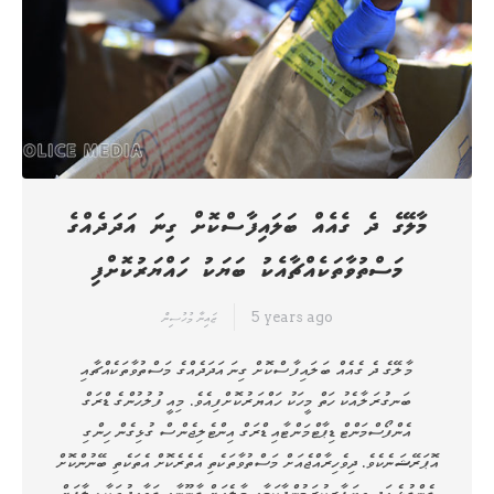
މާލޭގެ ދެ ގެއެއް ބަލައިފާސްކޮށް ގިނަ އަދަދެއްގެ
މަސްތުވާތަކެއްޗާއެކު ބަޔަކު ހައްޔަރުކޮށްފި
5 years ago
ޒައިނާ މުހުސިން
މާލޭގެ ދެ ގެއެއް ބަލައިފާސްކޮށް ގިނަ އަދަދެއްގެ މަސްތުވާތަކެއްޗާއި
ބަނގުރަލާއެކު ހަތް މީހަކު ހައްޔަރުކޮށްފިއެވެ. މިއީ ފުލުހުންގެ ޑްރަގް
އެންފޯސްމަންޓް ޑިޕާޓްމަންޓާއި ޑްރަގް އިންޓެލިޖެންސް ގުޅިގެން ހިންގި
އޮޕަރޭޝަނެކެވެ. ދިވެހިރާއްޖެއަށް މަސްތުވާތަކެތި އެތެރެކޮށް އެތަކެތި ބޭނުންކޮށް
ގެންގުޅެ އަދި ވިޔަފާރިކުރަމުންދާކަމާއި މާލެއަށް ގާނޫނާއި ގަވާއިދުތަކާ ހިލާފަށް