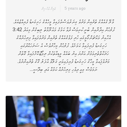
5 years ago
ޒައިނާ މުހުސިން
މާލޭ ގެއެއްގެ ތެރެއިން މަރުވެ ގިނަ ދުވަސްވެފައިވާ މީހެއްގެ ހަށިގަނޑު ފެނިއްޖެއެވެ.
ފުލުހުން އިދާރާއިން ބުނީ ކުނިވަސް ދުވާ ކަމުގެ މައުލޫމާތު ލިބިގެން މިއަދު 3:42
އެހާއިރު މައްޗަންގޯޅީގައި ހުރި ފަޅުގެއެއްގެ ތެރެއިން މަރުވެފައިވާ ފިރިހެނެއްގެ
ހަށިގަނޑު ފެނިފައިވާ ކަމަށެވެ. ފުލުހުން މިހާރުވެސް އެ ސަރަހައްދުގައި
ހަރަކާތްތެރިވަމުން އަންނަ އިރު ބައެއް މީޑިއާތަކުން ރިޕޯޓްކޮށްފައިވާ ގޮތުން
މަރުވެފަިއވާ މީހާގެ ހަށިގަނޑު ފެނިފައިވަނީ ގަލޮޅު އާފަލު ގޭގެ ތެރެއިންނެވެ.
ނަމަވެސް މިއީ ދިވެހި ފިރިހެނެއް ކަމެއް އަދި ބިދޭސީ…