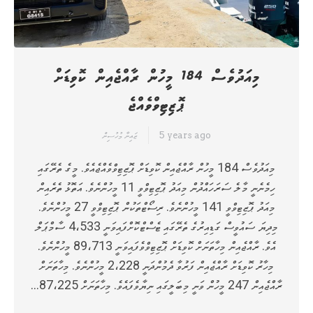
މިއަދުވެސް 184 މީހުން ރާއްޖެއިން ކޮވިޑަށް
ޕޮޒިޓިވްވެއްޖެ
5 years ago
ޒައިނާ މުހުސިން
މިއަދުވެސް 184 މީހުން ރާއްޖެއިން ކޮވިޑަށް ޕޮޒިޓިވްވެއްޖެއެވެ. މީގެ ތެރޭގައި
ހިމެނެނީ މާލެ ސަރަހައްދުން މިއަދު ޕޮޒިޓިވްވީ 11 މީހުންނެވެ. އަތޮޅު ތެރެއިން
މިއަދު ޕޮޒިޓިވްވީ 141 މީހުންނެވެ. ރިސޯޓްތަކުން ޕޮޒިޓިވްވީ 27 މީހުންނެވެ.
މިދިޔަ ސައުވީސް ގަޑިއިރުގެ ތެރޭގައި ޓެސްޓްކޮށްފައިވަނީ 4،533 ސާމްޕަލް
އެވެ. ރާއްޖެއިން މިހާތަނަށް ކޮވިޑަށް ޕޮޒިޓިވްވެފައިވަނީ 89،713 މީހުންނެވެ.
މިހާރު ކޮވިޑަށް ރާއްޖެއިން ފަރުވާ ދެމުންދަނީ 2،228 މީހުންނެވެ. މިހާތަނަށް
ރާއްޖެއިން 247 މީހުން ވަނީ މިބަލީގައި ނިޔާވެފައެވެ. މިހާތަނަށް 87،225…