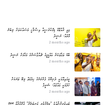
މިއީ ރާއްޖޭގެ ޑިމޮކްރެސީއާ އިސްލާހީ މަސައްކަތަށް ލިބުނު
މޮޅެއް: ނަޝީދު
2 months ago
ބޮޑު ތަފާތަކުން އެމްޑީޕީގެ ޗެއާޕާސަންގެ މަގާމަށް ނަޝީދު
2 months ago
ވީއައިއޭއަކީ ދުނިޔޭގެ ފެންވަރުގެ ހިދުމަތް ލިބޭ ތަނަކަށް
ހެދުމަކީ އަމާޒެއް: ޝަރީފް
2 months ago
264 ބައިވެރިންނާއެކު "ވިލުންވެރި ކަނބަލުން" ޕްރޮގްރާމް