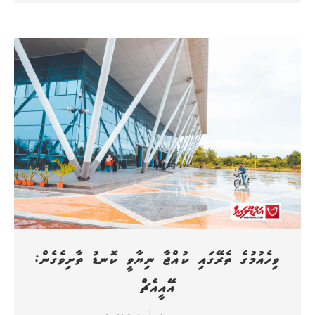
ވިހެއުމުގެ ތެރޭގައި ކުއްޖާ ނިޔާވީ ކޮނޑު ތާށިވެގެން:
އޭއީއެޗް