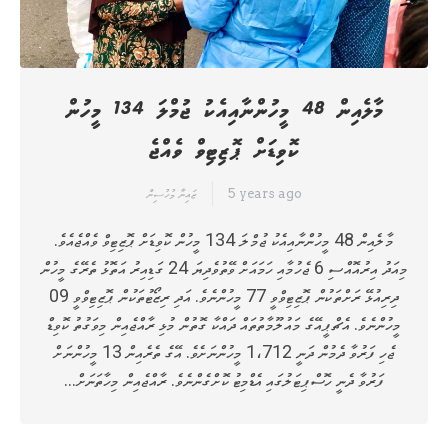
މާލެއިން 48 މީހުންނާއިއެކު ޖުމްލަ 134 މީހުން
ކޮވިޑަށް ޕޮޒިޓިވް ވެއްޖެ
5 years ago
ޒައިނާ މުހުސިން
މާލެއިން 48 މީހުންނާއިއެކު ޖުމްލަ 134 މީހުން ކޮވިޑަށް ޕޮޒިޓިވް ވެއްޖެއެވެ.
މިއަދު އިރުއޮއްސި 6 ޖެހުމާއި ހަމައަށް ވޭތުވެދިޔަ 24 ގަޑިއިރު އަތޮޅު ތެރޭގެ މީހުން
ދިރިއުޅޭ ރަށްތަކުން ޕޮޒިޓިވްވީ 77 މީހުންނެވެ. އަދި ރިޒޯޓުތަކުން ޕޮޒިޓިވްވީ 09
މީހުންނެވެ. އެޗްޕީއޭގެ މައުލޫމާތުތައް ދައްކާ ގޮތުން މުޅި ރާއްޖެއިން މިވަގުތު ކޮވިޑް
ޖެހި ފަރުވާ ދެމުން ދަނީ 1،712 މީހުންނަށެވެ. އޭގެ ތެރެއިން 13 މީހުންނަށް
ފަރުވާ ދެނީ ހޮސްޕިޓަލުގައި އެޑްމިޓު ކޮށްގެންނެވެ. ރާއްޖެއިން މިހާތަނަށް…