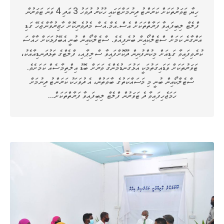
ހިޔާ ޓަވަރުތަކަށް ކަރަންޓު ދިނުމަށްޓަކައި ހުކުރު ދުވަހު 3 އަދި 4 ވަނަ ޓަވަރުން
ފްލެޓް ލިބިފައިވާ ފަރާތްތަކަށް އެސް.އެމް.އެސް މެދުވެރިކޮށް ހާޒިރުވާންޖެހޭ ގަޑި
އަންގާނެ ކަމަށް ސްޓެލްކޯއިން ބުނެފިއެވެ. ސްޓެލްކޯއިން ބުނީ އެބޭފުޅަކަށް ހާއްސަ
ކުރެވިފައިވާ ގަޑިއަށް މިކުންފުނިން ދޫކޮށްފައިވާ ސްލިޕާއި، ފްލެޓްގެ ތަޅުދަނޑިއާއެކު،
ޓަވަރުތަކަށް ވަޑައިގަތުމަކީ އަޅުގަނޑުމެންގެ ވަރަށް ބޮޑު އިލްތިމާސެއް ކަމަށެވެ.
ސްޓެލްކޯއިން ބުނީ މި މަސައްކަތުގެ ބާވަތުން، އެ ދުވަހަކު ކަރަންޓު ދިނުމަށް
ހަމަޖެހިފައިވާ ދެ ޓަވަރުން ފްލެޓް ލިބިފައިވާ ފަރާތްތަކަށް…