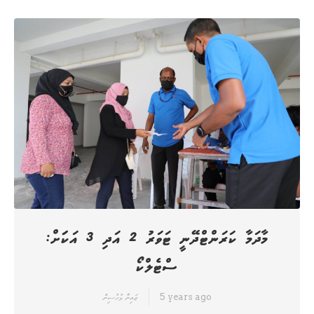
މާދަމާ ކަރަންޓްދޭނީ ޓަވަރު 2 އަދި 3 އަކަަށް:
ސްޓެލްކޯ
5 years ago
ޒައިނާ މުހުސިން