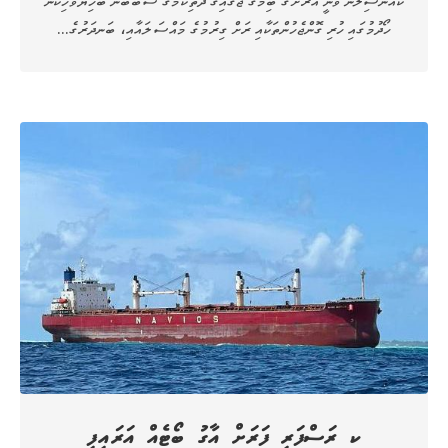
ހޯދުމުގައި ހުރި ގޮންޖެހުންތަކާއި ރަށް ގިރުމުގެ މައްސަލައާއި، ބަނދަރުގެ…
ކ ރަސްފަރި ފަރަށް އާގު ބޯޓެއް އަރައިފި