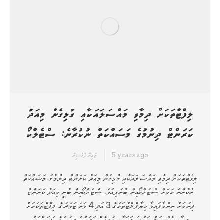
ލިފްޓްތަކަށް ދިމާވި މައްސަލައަކާއި ގުޅިގެން މިއަދު
ކަރަންޓް ދިނުމުގެ މަސައްކަތް ނުކުރާނެ: ސްޓެލްކޯ
5 years ago
ޒައިނާ މުހުސިން
ލިފްޓްތަކަށް ދިމާވި މައްސަލައަކާއި ގުޅިގެން މިއަދު ކަރަންޓް ދިނުމުގެ މަސައްކަތް
ނުކުރާނެ ކަމަށް ސްޓެލްކޯއިން ބުނެފިއެވެ. ސްޓެލްކޯއިން ބުނީ މިއަދު ކަރަންޓު
ދިނުމަށް ނިންމާފައިވާ ހިޔާފްލެޓްތަކުގެ 3 އަދި 4 ވަނަ ޓަވަރުގެ ލިފްޓްތަކަކަށް
ދިމާވި ޓެކްނިކަލް މައްސަލައަކާއި ގުޅިގެން ކަރަންޓު ދިނުމުގެ މަސައްކަތް