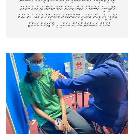
އެޗްޑީސީގެ މަޝްވަރާގެ މަތިން މިއަދަށް މެދުކަނޑާލަން ޖެހިފައިވާ ކަމަށެވެ.
އެޗްޑީސީން މިހާރު ގެންދަނީ ކޮންޓްރެކްޓަރު މެދުވެރިކޮށް އެ މައްސަލަ ހައްލު
ކުރުމުގެ މަސައްކަތް ކުރަމުން ކަމަށާއި މި 2 ޓަވަަރަށް ކަރަންޓު…