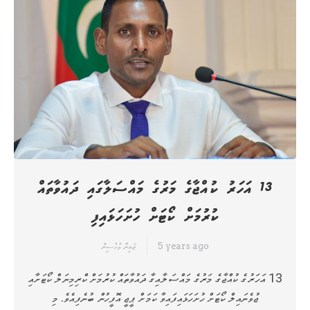
13 އަހަރު ކުއްޖާގެ މަރުގެ މައްސަލާގައި ދައުވާތައް
ކުރުމަށް ކޯޓަށް ހުށަހަޅައިފި
5 years ago
ޒައިނާ މުހުސިން
13 އަހަރުގެ ކުއްޖާގެ މަރުގެ މައްސަލާއިގާ ދައުވާތައް ކުރުމަށް ކްރިމިނަލް ކޯޓަށާއި
ޖުވެނައިލް ކޯޓަށް ހުށަހަޅައިފައިވާ ކަމަށް ޕީޖީ އޮފީހުން ބުނެފިއެވެ. މި