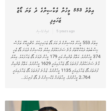
އިތުރު 553 މީހުން ވެކްސިންގެ ދެ ވަނަ ޑޯޒް
ޖަހައިފި
5 years ago
ޒައިނާ މުހުސިން
އިތުރު 553 މީހުން ވެކްސިންގެ ދެ ވަނަ ޑޯޒް ޖަހައިފިއެވެ. އެޗްޕީއޭގެ ތަފާސް
ހިސާބުތައް ދައްކާގޮތުން މާލެ ސަރަހައްދުން އިއްޔެ ވެކްސިންގެ ދެވަނަ ޑޯޒް ޖެހީ
374 މީހުންނެވެ. އަތޮޅު ތެރެއިން ވަނީ 179 މީހުން ދެވަނަ ޑޯޒް ޖަހާފައެވެ. އިއްޔެ
މާލެ ސަރަހައްދުން ފުރަތަމަ ޑޯޒް ޖަހާފައިވަނީ 1629 މީހުންނެވެ. އަތޮޅު ތެރެއިން
ފުރަތަނަ ޑޯޒް ޖަހާފައިވަނީ 1135 މީހުންނެވެ. ޖުމުލަ ފުރަތަމަ ޑޯޒް ޖަހާފައިވަނީ
2،764 މީހުންނެވެ. މިހާތަނަށް ވެކްސިންގެ ދެ ޑޯޒް ފުރިހަމަ…