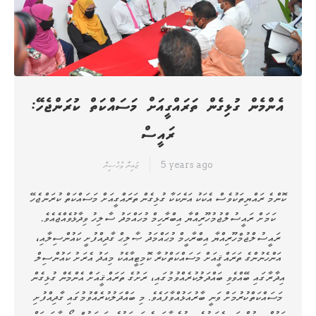
އެންމެން ގުޅިގެން ތަރައްގީއަށް މަސައްކަތް ކުރަންޖެހޭ:
ރައީސް
5 years ago
ޒައިނާ މުހުސިން
ކޮންމެ ރައްޔިތަކުވެސް އެކަކު އަނެކަކާ ގުޅިގެން ތަރައްގީއަށް މަސައްކަތް ކުރަންޖެހޭ
ކަމަށް ރައީސުލްޖުމުހޫރިއްޔާ އިބްރާހިމް މުހައްމަދު ސާލިހު ވިދާޅުވެއްޖެއެވެ.
ރައީސުލްޖުމްހޫރިއްޔާ އިބްރާހީމް މުޙައްމަދު ޞާލިޙް ގާދިއްފުށީ ކައުންސިލާއި،
އަންހެނުންގެ ތަރައްޤީއަށް މަސައްކަތްކުރާ ކޮމިޓީއާއެކު މިއަދު އެރަށު ކައުންސިލް
އިދާރާގައި ބޭއްވެވި ބައްދަލުކުރެއްވުމުގައި، ރަށުގެ ތަރައްޤީއަށް އެންމެން ގުޅިގެން
މަސައްކަތްކުރުމަށް ވަނީ ބާރުއަޅުއްވާފައެވެ. މި ބައްދަލުކުރެއްވުމުގައި ގާދިއްފުށި
ކައުންސިލުން ވަނީ އެރަށުގެ ބިމުގެ ޖާގައިގެ ދަތިކަމުގެ ސަބަބުން ބޯހިޔާވަހިކަން