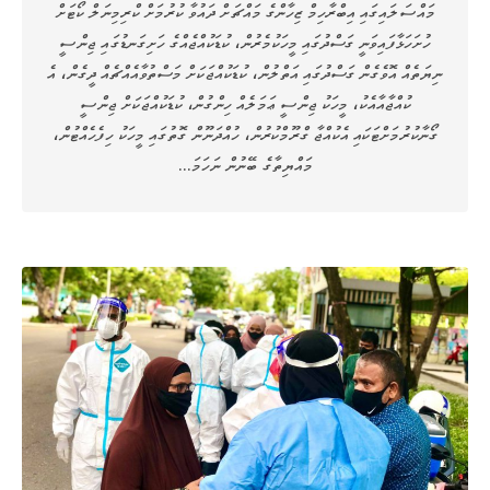
މައްސަލައިގައި އިބްރާހިމް ޒިހާންގެ މައްޗަށް ދައުވާ ކުރުމަށް ކްރިމިނަލް ކޯޓަށް
ހުށަހަޅާފައިވަނީ ގަސްދުގައި މީހަކުމެރުން، ކުޑަކުއްޖެއްގެ ހަށިގަނޑުގައި ޖިންސީ
ނިޔަތެއް އޮވެގެން ގަސްދުގައި އަތްލުން، ކުޑަކުއްޖަކަށް މަސްތުވާއެއްޗެއް ދީގެން، އެ
ކުއްޖާއާއެކު، މީހަކު ޖިންސީ ޢަމަލެއް ހިންގުން، ކުޑަކުއްޖަކަށް ޖިންސީ
ގޯނާކުރުމަށްޓަކައި އެކުއްޖާ ގްރޫމްކުރުން، ހުއްދަނޫން ގޮތުގައި މީހަކު ހިފެހެއްޓުން،
މައްޔިތާގެ ބޭނުން ނަހަމަ…