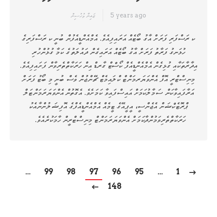
5 years ago
ޒައިނާ މުހުސިން
ކ ރަސްފަރި ފަރަށް އާގު ބޯޓެއް އަރައިފިއެވެ. އެމްއެންޑީއެފުން ބުނީ ކ ރަސްފަރިގެ
ހުޅަނގު ފަރާތު ފަރަށް އާގު ބޯޓެއް އަރައިގެން ދައުލަތުގެ ކަމާ ގުޅުންހުރި
އިދާރާތަކާއި ގުޅިގެން އެމްއެންޑީއެފް ކޯސްޓް ގާރޑް އިން ހަރަކާތްތެރިވާން ފަށައިފިއެވެ.
މިނިސްޓްރީ އޮފް އެންވަޔަރމަންޓް ކްލައިމެޓް ޗޭންޖުން ވެސް ބުނީ މި ބޯޓު ފަރަށް
އަރާފައިވާކަން ސަމާލުކަމަށް އައިސްފައިވާ ކަމަށެވެ. އެގޮތުން އެންވަޔަރަމަންޓަލް
ޕްރޮޓެކްޝަން އެޖެންސީ، އީޕީއޭގެ ޓީމެއް އެމްއެންޑީއެފްގެ އޮފިޝަލުންނާއެކު
ހަރަކާތްތެރިވަމުންދާކަމަށް އެންވަޔަރަމަންޓް މިނިސްޓްރީން ހާމަކުރެއެވެ.
…
99
98
97
96
95
…
1
148