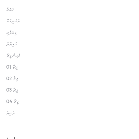
ޚަބަރު
އެހެނިހެން
ވިޔަފާރި
މަރިޔާދު
މެއިން ފީޗާ
ފީޗާ 01
ފީޗާ 02
ފީޗާ 03
ފީޗާ 04
ދުނިޔެ