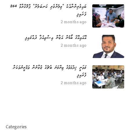
264 ބައިވެރިންނާއެކު "ވިލުންވެރި ކަނބަލުން" ޕްރޮގްރާމް
ފަށައިފި
2 months ago
އޭއައިއޭގެ ބޯޑުން އަޒާން އިސްތިއުފާ ދެއްވައިފި
2 months ago
ވަތަނީ ޚިދުމަތުގެ ތިންވަނަ ބެޗުގެ ޒުވާނުން ތަމްރީނުތަކަށް
ފުރައިފި
2 months ago
Categories