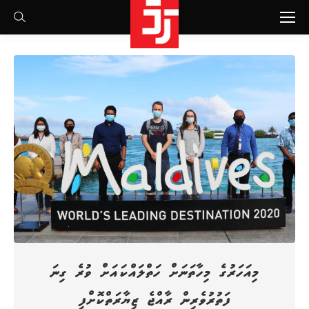
Search:
މިއަހަރުގެ މިހާތަނަށް ހަތްލައްކައަށް ވުރެ ގިނަ
ފަތުރުވެރިން ރާއްޖެ ޒިޔާރަތްކޮށްފި