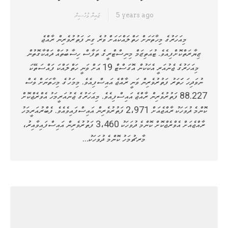
5 years ago
ޒައިނާ މުހުސިން
މިއަހަރުގެ މިހާތަނަށް ހަތްލައްކައަށް ވުރެ ގިނަ ފަތުރުވެރިން ރާއްޖެ
ޒިޔާރަތްކޮށްފިއެވެ. ޓުއަތިޒަމް މިނިސްޓްރީގެ ތަފާސް ހިސާބުތައް ދައްކާގޮތުން
މިއަހަރުގެ ޖެނުއަރީ އެކަކުން އޮގަސްޓް 19 އަށް ވަނީ ހަތްލައްކަ ފައްސަތޭކަ
ނުވަދިހަ ހަަތަރު ފަތުރުވެރިން ވަނީ ރާއްޖެ އައިސްފިއެވެ. މިމަހުގެ މިހާތަނަށް ވެސް
88.227 ފަތުރުވެރިން ރާއްޖެ އައިސްފިއެވެ. މިއަހަރުގެ ޖެނުއަރީމަހު އެވްރެޖްކޮށް
ކޮންމެ ދުވަހަކު ރާއްޖެއަށް 2،971 ފަތުރުވެރިން އައިސްފައިވެއެވެ. ފެބްރުއަރީމަހު
ރާއްޖެއަށް އެވްރެޖްކޮށް ކޮންމެ ދުވަހަކު 3،460 ފަތުރުވެރިން އައިސްފައިވާއިރު،
މާރޗުމަހު ކޮންމެ ދުވަހަކު…