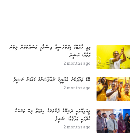
މިއީ ރާއްޖޭގެ ޑިމޮކްރެސީއާ އިސްލާހީ މަސައްކަތަށް ލިބުނު
މޮޅެއް: ނަޝީދު
2 months ago
ބޮޑު ތަފާތަކުން އެމްޑީޕީގެ ޗެއާޕާސަންގެ މަގާމަށް ނަޝީދު
2 months ago
ވީއައިއޭއަކީ ދުނިޔޭގެ ފެންވަރުގެ ހިދުމަތް ލިބޭ ތަނަކަށް
ހެދުމަކީ އަމާޒެއް: ޝަރީފް
2 months ago