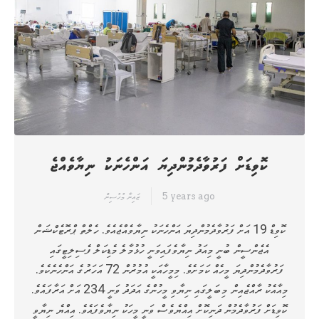
ކޮވިޑަށް ފަރުވާދެމުންދިޔަ އަންހެނަކު ނިޔާވެއްޖެ
5 years ago
ޒައިނާ މުހުސިން
ކޮވިޑް 19 އަށް ފަރުވާދެމުންދިޔަ އަންހެނަކު ނިޔާވެއްޖެއެވެ. ހެލްތް ޕްރޮޓެކްޝަން
އެޖެންސީން ބުނީ މިއަދު ނިޔާވެފައިވަނީ ހުޅުމާލެ މެޑިކަލް ފެސިލިޓީގައި
ފަރުވާދެމުންދިޔަ މީހެއް ކަމަށެވެ. މިމީހާއަކީ އުމުރުން 72 އަހަރުގެ އަންހެނެކެވެ.
މިއާއެކު ރާއްޖެއިން މިބަލީގައި ނިޔާވި މީހުންގެ އަދަދު ވަނީ 234 އަށް އަރާފައެވެ.
ކޮވިޑަށް ފަރުވާދެމުން ދަނިކޮށް އިއްޔެވެސް ވަނީ މީހަކު ނިޔާވެފައެވެ. އިއްޔެ ނިޔާވީ