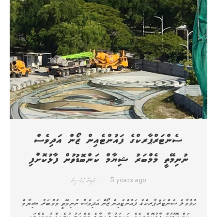
ސެންޓަރްޕާރކްގެ ފައުންޓެއިން ޒޯން އަދިވެސް
ނުނިމޭތީ މެމްބަރު ޝިޔާމް ކަންބޮޑުވުން ފާޅުކޮށްފި
5 years ago
ޒައިނާ މުހުސިން
ހުޅުމާލެ ސެންޓަރްޕާރކްގެ ފައުންޓެއިން ޒޯން އަދިވެސް ނުނިމޭތީ މެމްބަރު ޝިޔާމް
ކަންބޮޑުވުން ފާޅުކޮށްފިއެވެ. ނައިފަރު ދާއިރާގެ މެމްބަރު ކުރެއވްި ޓުވީޓެއްގައި