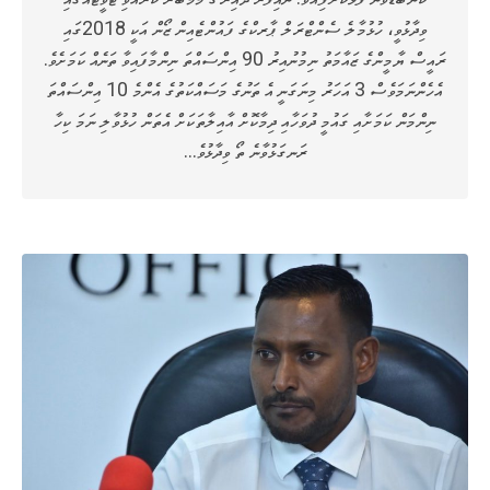
ވިދާޅުވީ، ހުޅުމާލެ ސެންޓްރަލް ޕާރކްގެ ފައުންޓެއިން ޒޯން އަކީ 2018ގައި
ރައީސް ޔާމީންގެ ޒައާމަތު ނިމުނުއިރު 90 އިންސައްތަ ނިންމާފައިވާ ތަނެއް ކަމަށެވެ.
އެހެންނަމަވެސް 3 އަހަރު މިނަގަނީ އެ ތަނުގެ މަސައްކަތުގެ އެންމެ 10 އިންސައްތަ
ނިންމަން ކަމަށާއި ގައުމީ ދުވަހާއި ދިމާކޮށް އާއިލާތަކަށް އެތަން ހުޅުވާލި ނަމަ ކިހާ
ރަނގަޅުވާނެ ތޯ ވިދާޅުވެ…