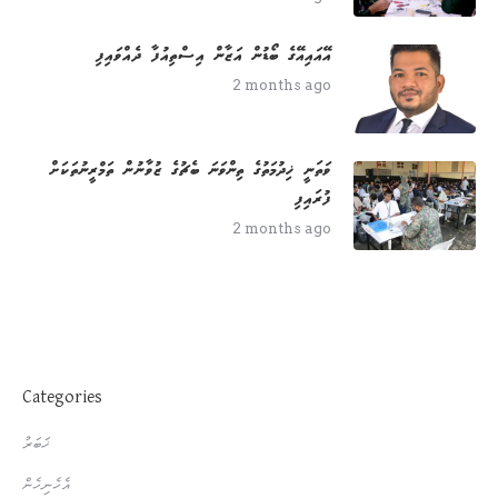
އޭއައިއޭގެ ބޯޑުން އަޒާން އިސްތިއުފާ ދެއްވައިފި
2 months ago
ވަތަނީ ޚިދުމަތުގެ ތިންވަނަ ބެޗުގެ ޒުވާނުން ތަމްރީނުތަކަށް
ފުރައިފި
2 months ago
Categories
ޚަބަރު
އެހެނިހެން