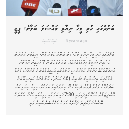
ބަންދުގައި ހުރި މީހާ ނިޔާވި މައްސަލަ ބަލާނެ: ޕީޖީ
5 years ago
ޒައިނާ މުހުސިން
ބަންދުގައި ހުރި މީހާ ނިޔާވި މައްސަލަ ބަލާނެ ކަމަށް ޕްރޮސިކިއުޓަރ ޖެނެރަލް
ހުސެއިން ޝަމީމް ވިދާޅުވެއްޖެއެވެ. ބުދަ ދުވަހުގެ ރޭ 7 ޖެހިއިރު ނޭވާލާން
އުނދަގޫތަކެއް ހުރުމުން އެމަޖެންސީ ހާލަތުގައި އައިޖީއެމްއެޗަށް ގެންގޮސް ފަރުވާ
ދެމުންދިޔަ އިސްމާޢީލް ޝަބީން (46 އަހަރު)، ހާލު ދެރަވެ އައިސީޔޫއަށް
ބަދަލުކޮށް ފަރުވާ ދެމުން ދަނިކޮށް ރޭ ނިޔާވެފައިވާ ކަމަށެވެ. މިމީހާ ނިޔާވި ކަން
ހޮސްޕިޓަލުން ހާމަކޮށްދީފައިވަނީ 7:30ގައި ކަމަށާއި މިމީހާއަކީ ހަކުރު ބައްޔަށް
ބޭސްކުރަމުންދިޔަ ފަރާތެއް ކަމަށް ކަރެކްޝަންސްއިން ވަނީ…