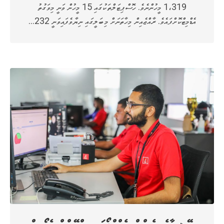
1،319 މީހުންނެވެ. ހޮސްޕިޓަލްތަކުގައި 15 މީހުން ވަނީ މިވަގުތު
އެޑްމިޓްކޮށްފައެވެ. ރާއްޖެއިން މިހާތަނަށް މިބަލީގައި ނިޔާވެފައިވަނީ 232…