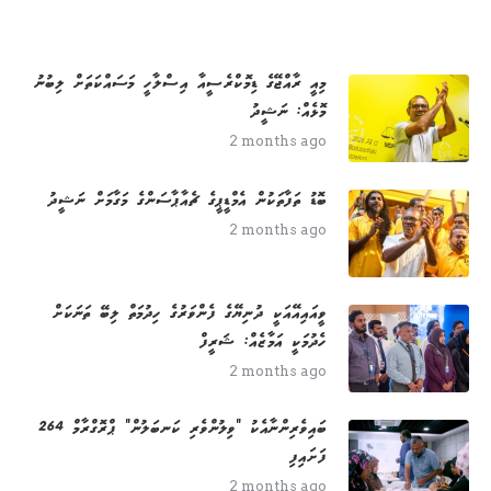
މިއީ ރާއްޖޭގެ ޑިމޮކްރެސީއާ އިސްލާހީ މަސައްކަތަށް ލިބުނު
މޮޅެއް: ނަޝީދު
2 months ago
ބޮޑު ތަފާތަކުން އެމްޑީޕީގެ ޗެއާޕާސަންގެ މަގާމަށް ނަޝީދު
2 months ago
ވީއައިއޭއަކީ ދުނިޔޭގެ ފެންވަރުގެ ހިދުމަތް ލިބޭ ތަނަކަށް
ހެދުމަކީ އަމާޒެއް: ޝަރީފް
2 months ago
264 ބައިވެރިންނާއެކު "ވިލުންވެރި ކަނބަލުން" ޕްރޮގްރާމް
ފަށައިފި
2 months ago