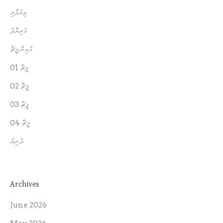
ވިޔަފާރި
މަރިޔާދު
މެއިން ފީޗާ
ފީޗާ 01
ފީޗާ 02
ފީޗާ 03
ފީޗާ 04
ދުނިޔެ
Archives
June 2026