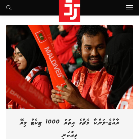
Search:
ރާއްޖެ-ލަންކާ މެޗްގެ އިތުރު 1000 ޓިކެޓް މިރޭ
ވިއްކަނީ