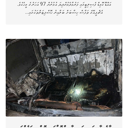
އައްޑޫ ކޮވިޑް ފެސިލިޓީގައި ފަރުވާދެމުންދިޔަ އުމުރުން 97 އަހަރުގެ މީހެކެވެ.
އެޗްޕީއޭގެ ތަފާސް ހިސާބަށް ބަލާއިރު ހޮސްޕިޓަލްތަކުގައި…