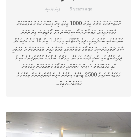
5 years ago
ޒައިނާ މުހުސިން
ރާއްޖެ-ލަންކާ މެޗްގެ އިތުރު 1000 ޓިކެޓް މިރޭ ވިއްކާނެ ކަމަށް އެފްއޭއެމުން
ހާމަކޮށްފިއެވެ. ފުޓްބޯލް އެސޯސިއޭޝަން އޮފް މޯލްޑިވްސް އިން ނެރުނު
ބަޔާނެއްގައި ބުނެފައިވަނީ، ދިވެހިރާއްޖޭގައި މިމަހުގެ 1 އިން 16 އަށް ކުރިއަށްދާ
ސާފު ޗެމްޕިއަންޝިޕް ފުޓްބޯޅަ މުބާރާތުގައި މާދަމާ ހަވީރު ބައްދަލުކުރާ ދެ ގައުމަކީ
ދިވެހިރާއްޖެ އާއި ސްރީލަންކާ ކަމަށެވެ. މިމެޗްގެ ބެލުމަށް ކުޅުންތެރިންގެ އާއިލާ
އާއި އެފްއޭއެމްގެ ސްޕންސަރުންނާއި ފުޓްބޯޅަ ކުލަބުތަކަށް ވިއްކުމަށް
ހަމަޖައްސާފައިވާ 2500 ޓިކެޓްގެ އިތުރުން ކުޅިބެލުންތެރިންނަށް ވިއްކުމަށް
ހަމަޖައްސާފައިވާ…