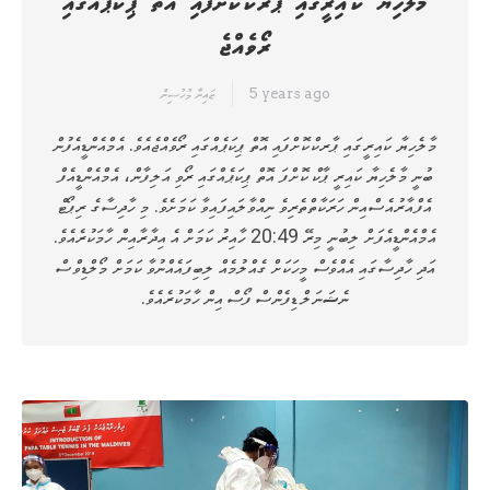
މާލެހިޔާ ކައިރީގައި ޕާރކްކޮށްފައި އޮތް ޕިކަޕެއްގައި
ރޯވެއްޖެ
5 years ago
ޒައިނާ މުހުސިން
މާލެހިޔާ ކައިރީގައި ޕާރކްކޮށްފައި އޮތް ޕިކަޕެއްގައި ރޯވެއްޖެއެވެ. އެމްއެންޑީއެފުން
ބުނީ މާލެހިޔާ ކައިރީ ޕާކް ކޮށްފަ އޮތް ޕިކަޕެއްގައި ރޯވި އަލިފާން، އެމްއެންޑީއެފް
އެފްއާރުއެސްއިން ހަރަކާތްތެރިވެ ނިއްވާލައިފައިވާ ކަމަށެވެ. މި ހާދިސާގެ ރިޕޯޓް
އެމްއެންޑީއެފަށް ލިބުނީ މިރޭ 20:49 ހާއިރު ކަމަށް އެ އިދާރާއިން ހާމަކުރެއެވެ.
އަދި ހާދިސާގައި އެއްވެސް މީހަކަށް ގެއްލުމެއް ލިބިފައެއްނުވާ ކަމަށް މޯލްޑިވްސް
ނެޝަނަލް ޑިފެންސް ފޯސް އިން ހާމަކުރެއެވެ.