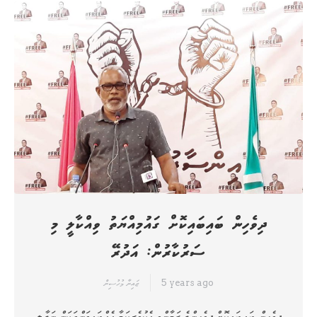
ދިވެހިން ބައިބައިކޮށް ގައުމިއްޔަތު ވިއްކާލީ މި
ސަރުކާރުން: އަދުރޭ
5 years ago
ޒައިނާ މުހުސިން
ދިވެހީން ބައިބައިކޮށް ދިވެހީންގެ ޒަމާންވީ އެކުވެރިކަމާ އެއްބައިވަންތަކަން ނަގާލީ