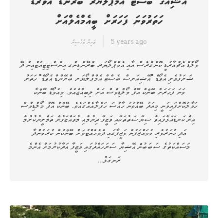
އޭޝިއާގެ ބެސްޓް އެމްޕްލޯޔަރ ބްރޭންޑް އެވޯރޑް
ހަތަރުވަނަ ފަހަރަށް ބީއެމްއެލްއަށް
5 years ago
ޒައިނާ މުހުސިން
ވޯލްޑް އެޗްއާރުޑީ ކޮންގްރެސް އާއި އެމްޕްލޯޔަރ ބްރޭންޑިންގ އިންސްޓިޓިއުޓްއިން ދޭ
ޝަރަފުވެރި އެވޯޑް "އޭޝިއަރސް ބެސްޓް އެމްޕްލޯޔަރ ބްރޭންޑް އެވޯޑް" ހަތަރު
ވަނަ ފަހަރަށް ބޭންކް އޮފް މޯލްޑިވްސް އަށް ލިބިއްޖެއެވެ. މިއެވޯޑް ބޭންކާ
ހަވާލުކޮށްފައިވަނީ މިއަދު ބޭއްވުނު ހާއްސަ ހަފްލާއެއްގައެވެ. ބޭންކް އޮފް މޯލްޑިވްސް
އިން ކަނޑައަޅާފައިވާ ސިޔާސަތުތަކާއި ވަޒީފާ ދިނުމާއި މުވައްޒަފުން ތަމްރީނުކުރުމާ
އަދި ހުނަރުވެރި މުވައްޒަފުން ވަޒީފާގައި ދެމެހެއްޓުމަށް ބޭންކުން ކުރަމުންދާ
މަސައްކަތުގެ ސަބަބުން އޭޝިޔާ ސަރަހައްދުގައި ވަޒީފާ އަދާކުރުމަށް އެންމެ
ރަނގަޅު…