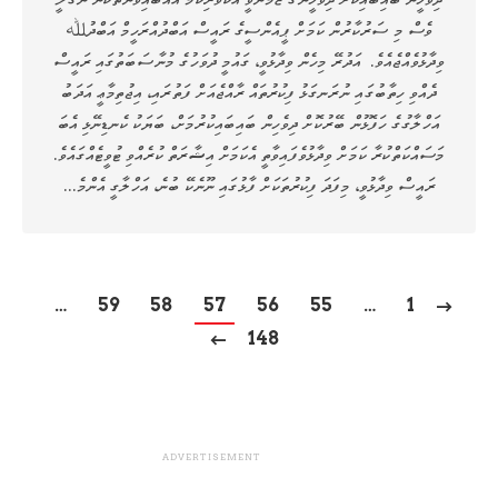
ވެސް މި ސަރުކާރުން ކަމަށް ޕީއެންސީގެ ރައީސް އަބްދުއްރަހީމް އަބްދުﷲ
ވިދާޅުވެއްޖެއެވެ. އަދުރޭ މިހެން ވިދާޅުވީ، ގައުމީ ދުވަހުގެ މުނާސަބަތުގައި ރައީސް
ދެއްވި ހިތާބުގައި ނުރަނގަޅު ފިކުރުތައް ރާއްޖެއަށް ފަތުރައި، އިޖުތިމާޢީ އަދަބު
އަހްލާގުގެ ހަފޮޅުން ބޭރުކޮށް ދިވެހިން ބައިބައިކުރުމަށް، ބަޔަކު ކެނޑިނޭޅި އެބަ
މަސައްކަތްކުރާ ކަމަށް ވިދާޅުވެފައިވާތީ އެކަމަށް އިޝާރަތް ކުރެއްވި ޓުވީޓެއްގައެވެ.
ރައީސް ވިދާޅުވީ، މިފަދަ ފިކުރުތަކަށް ފާޅުގައި ނޫނެކޭ ބުނެ، އަހްލާގީ އެންމެ…
…
59
58
57
56
55
…
1
148