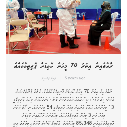
ރާއްޖެއިން އިތުރު 70 މީހުން ކޮވިޑަށް ޕޮޒިޓިވްވެއްޖެ
5 years ago
ޒައިނާ މުހުސިން
ރާއްޖެއިން އިތުރު 70 މީހުން ކޮވިޑަށް ޕޮޒިޓިވްވެއްޖެއެވެ. ހެލްތް ޕްރޮޓެކްޝަން
އެޖެންސީގެ ތަފާސް ހިސާބުތައް ދައްކާގޮތުން މާލެ ސަރަހައްދުން މިއަދު ޕޮޒިޓިވްވީ
13 މީހުންނެވެ. އަތޮޅު ތެރެއިން މިއަދު ޕޮޒިޓިވްވީ 54 މީހުންނެވެ. ރިސޯޓް ތަކުން
މިއަދު ވަނީ 3 މީހުން ޕޮޒިޓިވްވެފައެވެ. މިހާތަނަށް ރާއްޖެއިން ކޮވިޑަށް
ޕޮޒިޓިވްވެފައިވަނީ 85،348 މީހުންނެވެ. އެކްޓިވް ކޭސްގެ ގޮތުގައި މިވަގުތު ތިބީ