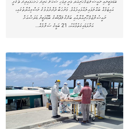
ބޮޑުވަޒީރާއި ރައީސުލްޖުމްހޫރިއްޔާ ވަނީ ދިވެހި ސްކޫލް ކުދިން ހުށަހަޅައިދިން ޘަޤާފީ
އައިޓަމެއް ބައްލަވައިލައްވައިފައެވެ. މަރުޙަބާ ދެންނެވުމުގެ ރަސްމިއްޔާތުގައި،
ރައީސުލްޖުމްހޫރިއްޔާއާއި ބަންގްލަދޭޝްގެ ބޮޑުވަޒީރު ޑަޔަސްއަށް
އަރާވަޑައިގަތުމާއެކު، 21 ބަޑީގެ ސަލާމެއް…