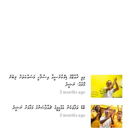
މިއީ ރާއްޖޭގެ ޑިމޮކްރެސީއާ އިސްލާހީ މަސައްކަތަށް ލިބުނު
މޮޅެއް: ނަޝީދު
2 months ago
ބޮޑު ތަފާތަކުން އެމްޑީޕީގެ ޗެއާޕާސަންގެ މަގާމަށް ނަޝީދު
2 months ago