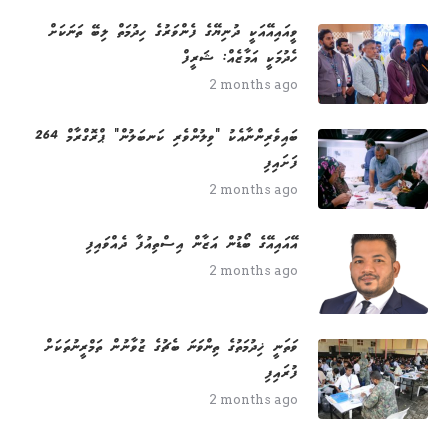
ވީއައިއޭއަކީ ދުނިޔޭގެ ފެންވަރުގެ ހިދުމަތް ލިބޭ ތަނަކަށް
ހެދުމަކީ އަމާޒެއް: ޝަރީފް
2 months ago
264 ބައިވެރިންނާއެކު "ވިލުންވެރި ކަނބަލުން" ޕްރޮގްރާމް
ފަށައިފި
2 months ago
އޭއައިއޭގެ ބޯޑުން އަޒާން އިސްތިއުފާ ދެއްވައިފި
2 months ago
ވަތަނީ ޚިދުމަތުގެ ތިންވަނަ ބެޗުގެ ޒުވާނުން ތަމްރީނުތަކަށް
ފުރައިފި
2 months ago