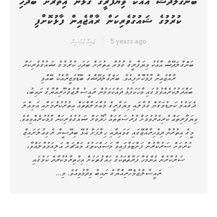
ބަންގްލަދޭޝް އާއެކު ވިޔަފާރީގެ ގުޅުން އިތުރަށް ބަދަހި
ކުރުމުގެ ޝައުގުވެރިކަން ރާއްޖެއިން ފާޅުކޮށްފި
5 years ago
ޒައިނާ މުހުސިން
ބަންގްލަދޭޝް އާއެކު ވިޔަފާރީގެ ގުޅުން އިތުރަށް ބަދަހި ކުރުމުގެ ޝައުގުވެރިކަން
ރާއްޖެއިން ފާޅުކޮށްފިއެވެ. ބަންގްލަދޭޝްގެ ބޮޑުވަޒީރާއެކު ބޭއްވި
ބައްދަލުކުރެއްވުމުގައި ވާހަކަފުޅު ދައްކަވަމުން ރައީސުލްޖުމްހޫރިއްޔާގެ ނައިބު،
ދެޤައުމު ކަނޑުމަގުން ގުޅާލައި ވިޔަފާރީގެ މުޢާމަލާތްތައް އިތުރުކުރުމަށާއި އަމިއްލަ
ވިޔަފާރިތައް ކުރިއެރުވުމަށް ފުރުޞަތުތައް ހޯދުމަށް ޝައުގުވެރިކަން ފާޅުކުރެއްވިއެވެ.
މީގެ އިތުރުން ދިވެހިރާއްޖޭގައި ގަވައިދާއި ޙިލާފަށް އުޅޭ ބިދޭސީން ރެގިއުލަރައިޒް
ކުރުމަށް ސަރުކާރުން ފަށްޓަވާފައިވާ މަސައްކަތުގެ މައްޗަށް އަލިއަޅުވާލައްވާ،
ސަރުކާރުން އެންމެހާ ފަރާތްތަކުގެ ހައްޤުތަކަށް އިޙްތިރާމުކުރާނެ ކަމުގައި
ރައީސުލްޖުމްހޫރިއްޔާގެ ނައިބު ވިދާޅުވިއެވެ. މި…