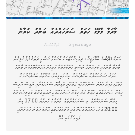
މާދަމާ މާލޭގެ ހަތަރު ސަރަހައްދެއް ބަންދު ކުރާނެ
5 years ago
ޒައިނާ މުހުސިން
ބަންގްލަދޭޝްގެ ބޮޑުވަޒީރުގ ދިވެހިރާއްޖެއަށް ކުރައްވާ ރަސްމީ ދަތުރުފުޅާ ގުޅިގެން
މާދަމާ މާލޭގައި ކުރިއަށްދާ ރަސްމީ ހަރަކާތްތަކާ ގުޅިގެން އެހަރަކާތްތަކަށް މާލޭގެ
ހަތަރު ސަރަހައްދެއް ބަންދުކުރަން ނިންމައިފިއެވެ. އެގޮތުން ބަންދުކުރުމަށް
ހަމަޖެހިފައިވާ ހަތަރު ސަރަހައްދަކީ ޖުމްހޫރީ މައިދާން ސަރަހައްދާއި ރައީސް އޮފީސް
ހިމެނޭ ސަރަހައްދާއި ހޮޓެލް ޖެން ހިމެނޭ ސަރަހައްދާއި ރައްޔިތުންގެ މަޖިލިސްކުރާގެ
ހިމެނޭ ސަރަހައްދެވެ. މި ސަރަހައްދުތައް މާދަމާގެ ހެނދުނު 07:00 އިން
20:00 އަށް، ހަރަކާތްތަކަށް އެކި ވަގުތުތަކުގައި އާންމު ދަތުރު ފަތުރަށާއި
ފައިމަގުގައި އުޅޭ…