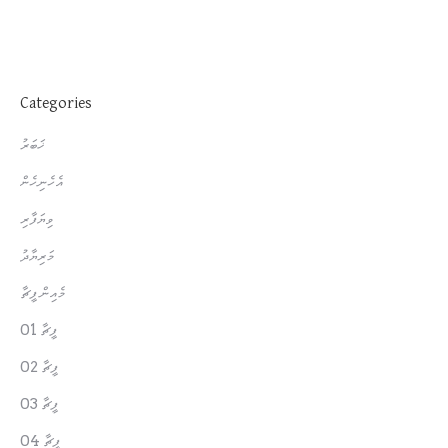
Categories
ޚަބަރު
އެހެނިހެން
ވިޔަފާރި
މަރިޔާދު
މެއިން ފީޗާ
ފީޗާ 01
ފީޗާ 02
ފީޗާ 03
ފީޗާ 04