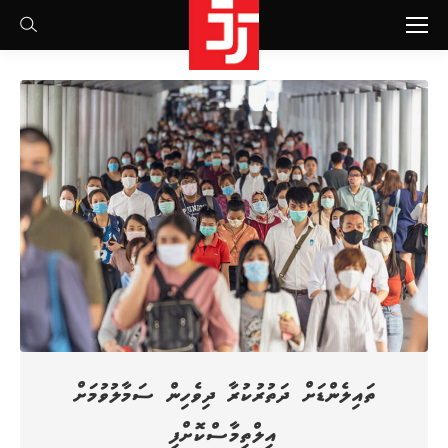
Search:
ތައިލެންޑަށް ދަތުރުކުރާ ދިވެހިން ސަމާލުވުމަށް
އިލްތިމާސްކޮށްފި