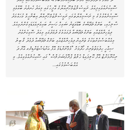
ސޮއިކުރައްވައިފިއެވެ. ރައީސުލްޖުމްހޫރިއްޔާގެ އޮފީހުގައި މިއަދު ހެނދުނު ބޭއްވެވި
ސޮއިކުރެއްވުމުގެ މި ރަސްމިއްޔާތުގައި ރައީސުލްޖުމްހޫރިއްޔާ އިބްރާހީމް މުހައްމަދު
ސާލިހާއި، ބަންގްލަދޭޝްގެ ބޮޑުވަޒީރު ޝައިހް ހަސީނާ ބައިވެރިވެވަޑައިގެންނެވިއެވެ.
ދިވެހިރާއްޖެއާއި ބަންގްލަދޭޝްއާ ދެގައުމުގެ ދެމެދުގައި މިއަދު ސޮއިކުރެވުނު
މިއެއްބަސްވުންތަކުގެ ތެރެއިން ދިވެހިރާއްޖެއާއި ބަންގްލަދޭޝްއާ ދެމެދު ޤާބިލު
ސިއްހީ ހިދުމަތްތެރިން ހޯދުމަށް "މެމޮރަންޑަމް އޮފް އަންޑަސްޓެންޑިންގ އޮން ދަ
ރިކްރޫމަންޓް އޮފް ކޮލިފައިޑް ހެލްތް ޕްރޮފެޝަނަލްސް" ގައި ސޮއިކުރެއްވެވިއެވެ. މި
އެއްބަސްވުމުގައި…