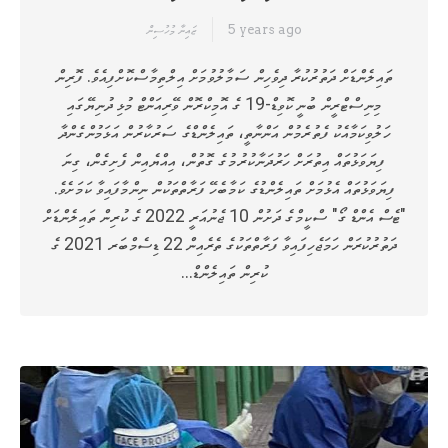
5 years ago
ޒައިނާ މުހުސިން
ތައިލެންޑަށް ދަތުރުކުރާ ދިވެހިން ސަމާލުވުމަށް އިލްތިމާސްކޮށްފިއެވެ. ފޮރިން
މިނިސްޓްރީން ބުނީ ކޮވިޑް-19 ގެ އޮމިކްރޮން ވޭރިއަންޓް މުޅި ދުނިޔޭގައި
ހަލުވިކަމާއެކު ފެތުރެމުން އަންނާތީ، ތައިލެންޑްގެ ސަރުކާރުން އަޅަމުންގެންދާ
ފިޔަވަޅުތައް އިތުރަށް ހަރުދަނާކުރުމުގެ ގޮތުން، އިއްޔެއިން ފެށިގެން، ގިނަ
ފިޔަވަޅުތައް އެޅުމަށް ތައިލެންޑުގެ ކަމާބެހޭ ފަރާތްތަކުން ނިންމާފައިވާ ކަމަށެވެ.
"ޓެސް އެންޑް ގޯ" ސްކީމްގެ ދަށުން 10 ޖެނުއަރީ 2022 ގެ ކުރިން ތައިލެންޑަށް
ދަތުރުކުރަން ހަމަޖެހިފައިވާ ފަރާތްތަކުގެ ތެރެއިން 22 ޑިސެމްބަރ 2021 ގެ
ކުރިން ތައިލެންޑް…