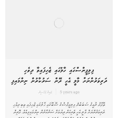
ފިލިޕީންސްގައި ހާލުގައި ޖެހިފައިވާ ދިވެހި
ދަރިވަރުންނަށް މާލީ އެހީ ދޭން ސަރުކާރުން ނިންމައިފި
5 years ago
ޒައިނާ މުހުސިން
ތޫފާން ރާއީގެ ސަބަބުން ފިލިޕީންސްގެ ސޭބޫގައި ހާލުގައި ޖެހިފައި ތިބި ދިވެހި
ދަރިވަރުންނަށް މާލީ އެހީ ތެރިކަން ދިނުމަށް ސަރުކާރުން ނިންމައިފިއެވެ. ފޮރިން