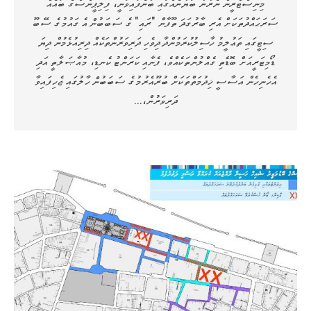
މިނިސްޓްރީން ނެރުނު ބަޔާނެއްގައި ބުނެފައިވަނީ، ފިލިޕީންސްގެ ބައެއް
ސަރަޙައްދުތަކަށް އެރި ބާރުގަދަ ތޫފާން "ރައި" ގެ ސަބަބުން އެ ގައުމުގެ ސޭބޫ
ސިޓީގައި ތަޢުލީމު ހާސިލުކުރަމުންދާ ދިވެހި ދަރިވަރުންތަކެއް ދިރިއުޅެމުން ދިޔަ
ޑޯމިޓަރީއަށް ބޮޑެތި ގެއްލުންތަކެއްވެ، ފެނާއި ކަރަންޓު ކެނޑި، މުއާޞަލާތީ އަދި
އެހެނިހެން އަސާސީ ޚިދުމަތްތަކަށް ބުރޫއެރުމުގެ ސަބަބުން ހާލުގައި ޖެހިފައިވާ
ދަރިވަރުން،…