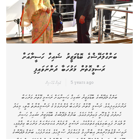
ބަންގްލަދޭޝްގެ ބޮޑުވަޒީރު ޝައިހް ހަސީނާއަށް
ރަސްމީގޮތުން މަރުހަބާ ދަންނަވައިފި
5 years ago
ޒައިނާ މުހުސިން
ބަންގްލަދޭޝްގެ ބޮޑުވަޒީރު ޝައިޚް ޙަސީނާއަށް ރަސްމީގޮތުން މަރުޙަބާ
ދަންނަވައިފިއެވެ. ރަސްމީ ގޮތުން މަރުޙަބާ ދެންނެވުމުގެ ރަސްމިއްޔާތު އޮތީ، ‏މިއަދު
ހެނދުނު ޖުމްހޫރީ މައިދާނުގައެވެ. ބަންގްލަދޭޝްގެ ބޮޑުވަޒީރު ޝައިޚް ޙަސީނާ
މާލެއަށް ފައިބައިވަޑައިގަތުމާއެކު، ރަސްމީ ފާލަމުން އެކަމަނާއަށް މަރުޙަބާ ވިދާޅުވީ،
ރައީސުލްޖުމްހޫރިއްޔާ އިބްރާހީމް މުޙައްމަދު ޞާލިޙެވެ. އެއަށްފަހު، ބަންގްލަދޭޝްގެ