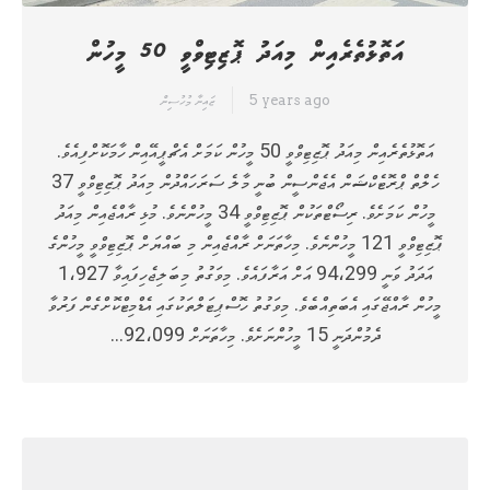
އަތޮޅުތެރެއިން މިއަދު ޕޮޒިޓިވްވީ 50 މީހުން
5 years ago
ޒައިނާ މުހުސިން
އަތޮޅުތެރެއިން މިއަދު ޕޮޒިޓިވްވީ 50 މީހުން ކަމަށް އެޗްޕީއޭއިން ހާމަކޮށްފިއެވެ.
ހެލްތް ޕްރޮޓެކްޝަން އެޖެންސީން ބުނީ މާލެ ސަރަހައްދުން މިއަދު ޕޮޒިޓިވްވީ 37
މީހުން ކަމަށެވެ. ރިސޯޓްތަކުން ޕޮޒިޓިވްވީ 34 މީހުންނެވެ. މުޅި ރާއްޖެއިން މިއަދު
ޕޮޒިޓިވްވީ 121 މީހުންނެވެ. މިހާތަނަށް ރާއްޖެއިން މި ބައްޔަށް ޕޮޒިޓިވްވީ މީހުންގެ
އަދަދު ވަނީ 94،299 އަށް އަރާފައެވެ. މިވަގުތު މިބަލިޖެހިފައިވާ 1،927
މީހުން ރާއްޖޭގައި އެބަތިއްބެވެ. މިވަގުތު ހޮސްޕިޓަލްތަކުގައި އެޑްމިޓްކޮށްގެން ފަރުވާ
ދެމުންދަނީ 15 މީހުންނަށެވެ. މިހާތަނަށް 92،099…