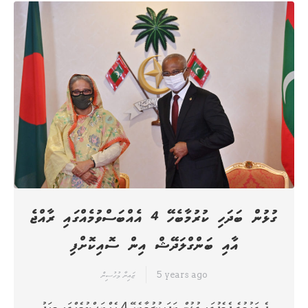
ގުޅުން ބަދަހި ކުރުމާބެހޭ 4 އެއްބަސްވުމެއްގައި ރާއްޖެ
އާއި ބަންގްލަދޭޝް އިން ސޮއިކޮށްފި
5 years ago
ޒައިނާ މުހުސިން
ދެ ގައުމުގެ ދެމެދުގައި ގުޅުން ބަދަހިކުރުމާބެހޭ 4 އެއްބަސްވުމެއްގައި މިއަދު