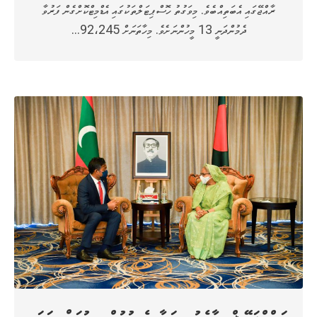
ރާއްޖޭގައި އެބަތިއްބެވެ. މިވަގުތު ހޮސްޕިޓަލްތަކުގައި އެޑްމިޓްކޮށްގެން ފަރުވާ
ދެމުންދަނީ 13 މީހުންނަށެވެ. މިހާތަނަށް 92،245…