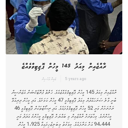
ރާއްޖެއިން މިއަދު 145 މީހުން ޕޮޒިޓިވްވެއްޖެ
5 years ago
ޒައިނާ މުހުސިން
ރާއްޖެއިން މިއަދު 145 މީހުން ޕޮޒިޓިވްވެއްޖެއެވެ. ހެލްތް ޕްރޮޓެކްޝަން އެޖެންސީން
ބުނީ މާލެ ސަރަހައްދުން މިއަދު ޕޮޒިޓިވްވީ 47 މީހުން ކަމަށެވެ. އަދި މީހުން ދިރިއުޅޭ
ރަށްރަށުން ވަނީ 52 މީހުން ޕޮޒިޓިވްވެފައެވެ. އަދި ރިސޯޓްތަކުން ޕޮޒިޓިވްވީ 46
މީހުންނެވެ. މިހާތަނަށް ރާއްޖެއިން މި ބައްޔަށް ޕޮޒިޓިވްވީ މީހުންގެ އަދަދު ވަނީ
94،444 އަށް އަރާފައެވެ. މިވަގުތު މިބަލިޖެހިފައިވާ 1،925 މީހުން