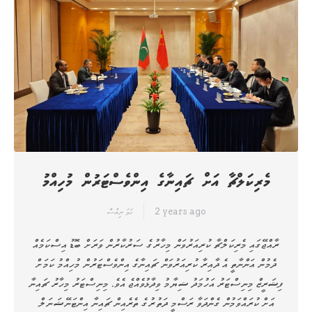
މެރިކަލްޗާ އަށް ޗައިނާގެ އިންވެސްޓަރުން މުހިއްމު
2 years ago
ހަމަ ނިއުސް
ރާއްޖޭގައި މެރިކަލްޗާ ކުރިއަރުވަން މިހާރުގެ ސަރުކާރުން ވަރަށް ބޮޑު އިސްކަމެއް
ދެމުން އަންނާތީ އެ ދާއިރާ ކުރިއަރުވަން ޗައިނާގެ އިންވެސްޓަރުން މުހިއްމު ކަމަށް
ފިޝަރީޒް މިނިސްޓަރު އަހުމަދު ޝިޔާމު ވިދާޅުވެއްޖެ އެވެ. މިނިސްޓަރު މިހާރު ޗައިނާ
އަށް ކުރައްވަމުން ގެންދަވާ ރަސްމީ ދަތުރުގެ ތެރެއިން ޗައިނާ އިންޓަނޭޝަނަލް