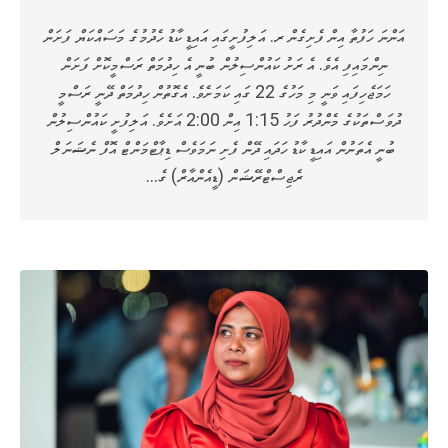
އަންނަ ހަފުތާ އިން ފެށިގެން ރ. އަލިފުށީގައި އައިޑީ ކާޑު ހެދުމުގެ މަސައްކަޔް ފަށަން
ނިންމައިފި އެވެ. އެ ރަށު ކައުންސިލުން ބުނީ އެ ހިދުމަތް ރަސްމީކޮށް ފަށަން
ހަމަޖެހިފައި ވަނީ މި މަހުގެ 22 ގައި ކަމަށެވެ. އެގޮތުން ހިދުމަތް ދޭނީ ރަސްމީ
ދުވަސްތަކުގެ މެންދުރު ފަހު 1:15 އިން 2:00 އަށެވެ. އަލިފުށީ ކައުންސިލުން
ބުނީ އެތަނުން އައިޑީ ކާޑު ހަދައި ދޭން ފެށި ނަމަވެސް ޑިޕާޓްމަންޓް އޮފް ނެޝަނަލް
ރެޖިސްޓްރޭޝަން (ޑީއެންއާރް) ގެ…