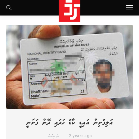
Search:
އަލިފުށިން އައިޑީ ކާޑު ހަދައި ދޭން ފަށަނީ
2 years ago
ހަމަ ނިއުސް