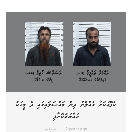
ކެފޭއަކަށް ގެއްލުން ދިން މައްސަލައިގައި ދެ މީހަކު
ހައްޔަރުކޮށްފި
2 years ago
ހަމަ ނިއުސް