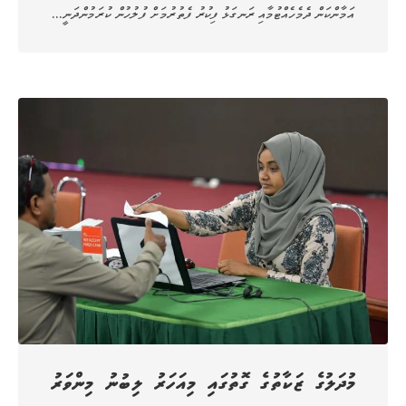
އަމާންކަން ދެމެހެއްޓުމާއި ރަނގަޅު ފިކުރު ފެތުރުމަށް ފުލުހުން ކުރަމުންދަނީ…
މުދަލުގެ ޒަކާތުގެ ގޮތުގައި މިއަހަރު ލިބުނު މިންވަރު