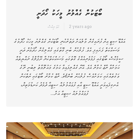
ބޯޓަކުން ގެއްލުނު މީހަކު ހޯދަނީ
2 years ago
ހަމަ ނިއުސް
އައްޑޫ ސިޓީ އިން ފުރައިގެން މާލެއަށް ދަތުރުކުރި ބޯޓަކުން ގެއްލުނު މީހަކު ހޯދުމުގެ
މަސައްކަތް ފަށައިފި އެވެ. ފުލުހުން ބުނި ގޮތުގައި ގެއްލިގެން ހޯދަމުން ދަނީ
ސީމެކްސް ބޯޓުގައި ފަޅުވެރިއެއްގެ ގޮތުގައި މަސައްކަތްކުރާ ނޭޕާލްގެ ރައްޔިތެއް
ކަމަށްވާ ރާޖް ކުމާރް އެވެ. އޭނާ ގެއްލިފައިވާ ކަމުގެ މައުލޫމާތު ލިބުނީ ރޭގެ
ވަގުތެއްގައި ކަމަށްވެސް ފުލުހުން ބުންޏެވެ. ރާޖް ކުމާރު ބޯޓުގައި ނެތްކަން
އެނގިފައިވަނީ އައްޑޫ ސިޓީ އާއި ފުވައްމުލައް ސިޓީއާ ދެމެދު ކަނޑުމަތިން،
ފުވައްމުލައް ސިޓީއާ އަށް…