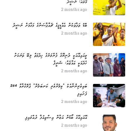
މޮޅެއް: ނަޝީދު
2 months ago
ބޮޑު ތަފާތަކުން އެމްޑީޕީގެ ޗެއާޕާސަންގެ މަގާމަށް ނަޝީދު
2 months ago
ވީއައިއޭއަކީ ދުނިޔޭގެ ފެންވަރުގެ ހިދުމަތް ލިބޭ ތަނަކަށް
ހެދުމަކީ އަމާޒެއް: ޝަރީފް
2 months ago
264 ބައިވެރިންނާއެކު "ވިލުންވެރި ކަނބަލުން" ޕްރޮގްރާމް
ފަށައިފި
2 months ago
އޭއައިއޭގެ ބޯޑުން އަޒާން އިސްތިއުފާ ދެއްވައިފި
2 months ago