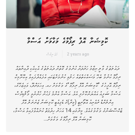
ކޮމިޝަނާ އޮފް ރިފޯމްގެ މަގާމަށް އަސްމާ
2 years ago
ހަމަ ނިއުސް
ދައުލަތުގެ މާލީ ނިޒާމު ހަރުދަނާ ކުރުމުގެ ގޮތުން ދައުލަތުގެ އެކިއެކި ދާއިރާތައް
ރިފޯމް ކުރުމާ ބެހޭ މަސައްކަތްތައް ހަލުވި ކުރުމަށްޓަކައި އުފައްދާފައިވާ އިކޮނޮމިކް
ރިފޯމް އޮފީހުގެ "ކޮމިޝަނާ އޮފް ރިފޯމް"ގެ މަގާމަށް ހއ. އިހަވަންދޫ، ވައިޖެހޭގެ،
އަސްމާ ޝަފީއު އައްޔަންކޮށްފި އެވެ. އަސްމާ އެންމެ ފަހުން ހުންނެވީ މޯލްޑިވްސް
އިންލެންޑް ރެވެނިއު އޮތޯރިޓީ (މީރާ)ގެ ޑެޕިއުޓީ ކޮމިޝަނާ ޖެނެރަލް އޮފް
ޓެކްސޭޝަންގެ މަގާމުގައެވެ. މީރާގައި 14 އަހަރު ހިދުމަތް ކުރައްވާފައިވާ އަސްމާ،
ކޮމިޝަނާ އޮފް ރިފޯމްގެ މަގާމަށް…