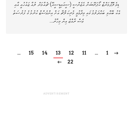
ޑިވެލޮޕްމަންޓް ކޯޕަރޭޝަން އެޖެންސީ (ސީއައިޑީސީއޭ) ޗެއާމަން ލުއާ ޖައުހުއީ އާއި
އެކު ބޭއްވި ބައްދަލުމުގައި ވިދާޅުވީ މެރިކަލްޗާ އަށް އިންވެސްޓް ކުރުމުގެ ފުރުސަތު
ވެސް ރާއްޖެ އިން މިހާރު…
…
15
14
13
12
11
…
1
22