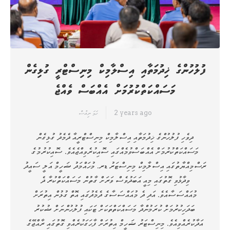
ފުލުހުންގެ ޚިދުމަތާއި އިސްލާމިކް މިނިސްޓްރީ ގުޅިގެން
މަސައްކަތްކުރުމަށް އެއްބަސް ވެއްޖެ
2 years ago
ހަމަ ނިއުސް
ދިވެހި ފުލުހުންގެ ޚިދުމަތާއި އިސްލާމިކް މިނިސްޓްރީއާ ދެމެދު ގުޅިގެން
މަސައްކަތްކުރުމަށް އެއްބަސްވުމެއްގައި ސޮއިކުރެވިއްޖެއެވެ. ސޮއިކުރުމުގެ
ރަސްމިއްޔާތުގައި އިސްލާމިކް މިނިސްޓަރު ޑރ. މުހައްމަދު ޝަހީމް އަލީ ސައީދު
ވިދާޅުވި ގޮތުގައި މިއީ އަބަދުވެސް ވަރަށް ގާތުން މަސައްކަތްކުރާ ދެ
މުއައްސަސާއެވެ. އަދި ދެ މުއައްސަސާގެ ދެމެދުގައި އޮތް ގުޅުން އިތުރަށް
ބަދަހިކުރުމަށް ކުރަމުންދާ މަސައްކަތްތަކަށް ޓަކައި ފުލުހުންނަށް ޝުކުރު
އަދާކުރެއްވިއެވެ. މިނިސްޓަރު ޝަހީމް އިތުރަށް ފާހަގަކުރެއްވި ގޮތުގައި ރާއްޖޭގެ