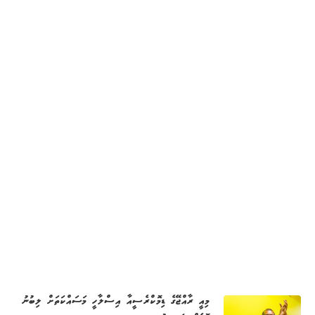
މިއީ ރާއްޖޭގެ ޑިމޮކްރެސީއާ އިސްލާހީ މަސައްކަތަށް ލިބުނު