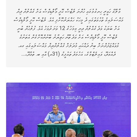
މާލޭގެ ހަވީރީ ހިނގުމުގައި ހުންނަ ލެޓްސް ކޮފީ މޯލްޑިވްސް އަށް ގެއްލުން ދިން
މައްސަލައިގެ ތުހުމަތުގައި ދެ މީހަކު ހައްޔަރުކޮށްފި އެވެ. ލެޓްސް ކޮފީ މޯލްޑިވްސް
އަށް ބަޔަކު ވަދެ ގެއްލުން ދިނީ މިމަހުގެ 12 ވަނަ ދުވަހު އެވެ. ފުލުހުން ބުނީ
ލެޓްސް ކޮފީ މޯލްޑިވްސް އަށް ވަދެ ތޫނު ހަތިޔާރު ބޭނުންކޮށްގެން އެތަނުގެ
މުވައްޒަފުންނަށް ބިރު ދައްކައި މުދަލަށް ގެއްލުންދިން މައްސަލައިގައި ގއ.
ދެއްވަދޫ، ވައިލެޓްމާގެ، އަހުމަދު ތައުފީގު (31އ) އާއި ބ. ތުޅާދޫ،…