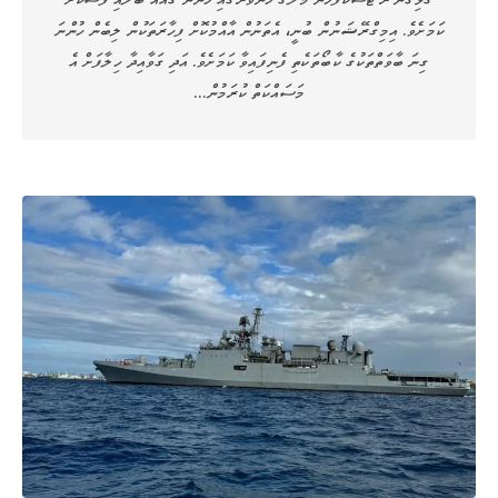
ކަމަށެވެ. އިމިގްރޭޝަނުން ބުނީ، އެތަނުން އާއްމުކޮށް ފިހާރަތަކުން ލިބެން ހުންނަ
ގިނަ ބާވަތްތަކުގެ ކާބޯތަކެތި ފެނިފައިވާ ކަމަށެވެ. އަދި ގަވާއިދާ ހިލާފަށް އެ
މަސައްކަތް ކުރަމުން…