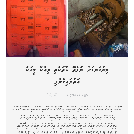
މިންގަނޑަށް ނުފެތޭ ކާތަކެތި ވިއްކާ މީހަކު
އަތުލައިގެންފި
2 years ago
ހަމަ ނިއުސް
އާންމު މިންގަނޑުތަކަށް ނުފެތޭ އަދި ގަވާއިދާ ހިލާފަށް މާލޭގައި ކާތަކެތި ތައްޔާރުކޮށް
ވިއްކުމުގެ ވިޔަފާރި ކުރަމުން ދިޔަ އިތުރު ބިދޭސީއަކު އަތުލައިގެންފި އެވެ.
އިމިގްރޭޝަނުން މިއަދު އެ މީހާ އަތުލައިގަތީ އެ އިދާރާ އަށް ލިބުނު ރިޕޯޓަކާއި
ގުޅިގެން ރޭ ޓާސްކުފޯހުން މާލޭގެ ހެންވޭރުގައި ހުންނަ ގެއެއް ބަލައި ފާސްކޮށް