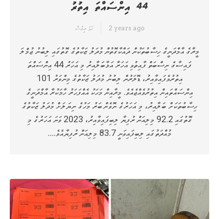
44 އިންސައްތަ އިތުރު
2 years ago
ހަމަ ނިއުސް
މީރާގެ އާމްދަނީގެ ހިސާބުތަކުން ދައްކާގޮތުން މުދަލު ޒަކާތުގެ ގޮތުގައި ލިބުނު ޖުމްލަ
ފައިސާގެ ނިސްބަތް ފާއިތުވި އަހަރާ އަޅާބަލާއިރު މި އަހަރު 44 އިންސައްތަ
އިތުރުވެފައިވާއިރު، ޑޮލަރުން ލިބުނު މުދަލު ޒަކާތުގެ މިންވަރު 101
އިންސައްތައިން އިތުރުވެއްޖެއެވެ. މީރާއިން މަހަކު އެއްފަހަރު ހާމަކުރާ އާމްދަނީގެ
ހިސާބުތަކަށް ބަލާއިރު، މި އަހަރުގެ ނޮވެންބަރު މަހުގެ ނިޔަލަށް މުދަލު ޒަކާތުގެ
ގޮތުގައި 92.2 މިލިއަން ރުފިޔާ ލިބިފައިވާއިރު، 2023 ވަނަ އަހަރުގެ މި
މުއްދަތުގައި ލިބިފައިވަނީ 83.7 މިލިއަން ރުފިޔާއެވެ.…